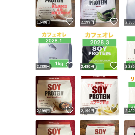
他フ
いいね！
いいね
1,649
円
2,199
円
2,380
スピード
※このバッ
スピ
いいね！
いいね
2,380
円
2,480
円
2,280
スピ
安心
いいね！
いいね
2,199
円
2,199
円
2,480