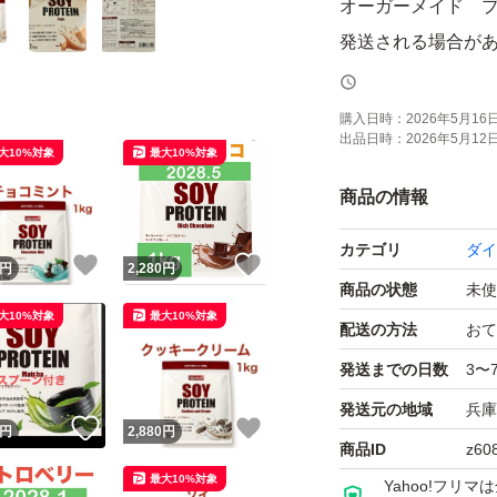
オーガーメイド 
発送される場合が
即購入、無言購入O
購入日時：
2026年5月16日 
出品日時：
2026年5月12日 
大10%対象
最大10%対象
ゆうパケットポス
商品の情報
簡易包装で発送し
カテゴリ
ダイ
袋にダメージが発
！
いいね！
いいね！
円
2,280
円
商品の状態
未使
大10%対象
最大10%対象
簡易包装の為、
配送の方法
おて
開封時にカッター
発送までの日数
3〜
刃物を使用する場
発送元の地域
兵庫
！
いいね！
いいね！
円
2,880
円
商品ID
z60
プロテイン
最大10%対象
Yahoo!フリ