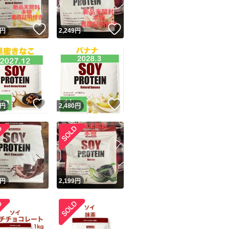
！
いいね！
いいね！
円
2,249
円
！
いいね！
いいね！
円
2,480
円
円
2,199
円