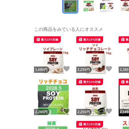
この商品をみている人にオススメ
最大10%対象
最大10%対象
最
いいね！
いいね
1,680
円
2,250
円
2,380
最大10%対象
最
いいね！
いいね
2,280
円
2,250
円
2,199
最大10%対象