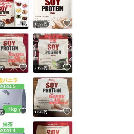
ヨガ
ボディメイク
栄養
！
いいね！
いいね！
円
1,599
円
健康
ビタミン
ユーザーの実績について
！
いいね！
いいね！
円
2,199
円
o!フリマが定めた一定の基準を満たしたユーザーにバッジを付与しています
出品者
この商品の情報をコピーします
取引出品者
Yahoo!フリマの基準をクリアした安心・安全なユーザーです
！
いいね！
いいね！
商品画像の
無断転載は禁止
されています
円
1,649
円
コピーされた情報は
必ずご自身の商品に合わせて編集
してください
コピーは
1商品につき1回
です
実績◯+
このユーザーはYahoo!フリマの取引を完了させた実績があり