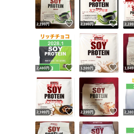
いいね！
いいね
2,199
円
2,199
円
2,199
いいね！
いいね
2,480
円
1,599
円
1,649
Yaho
安心取引
安心
いいね！
いいね
2,199
円
2,199
円
2,380
取引実績
取引