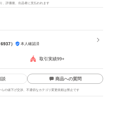
り、評価後、出品者に支払われます
（
6937
）
本人確認済
取引実績99+
相談
商品への質問
からの値下げ交渉、不適切なカテゴリ変更依頼は禁止です
グ