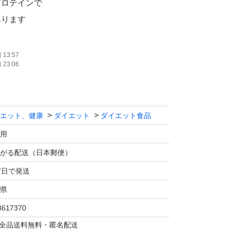
プロテインで
あります
Kです。
13:57
23:06
トで発送予定です。
ます。
エット、健康
ダイエット
ダイエット食品
生する場合があります。
用
がる配送（日本郵便）
やハサミなど
7日で発送
合はご注意ください。
県
8617370
マは全品送料無料・匿名配送