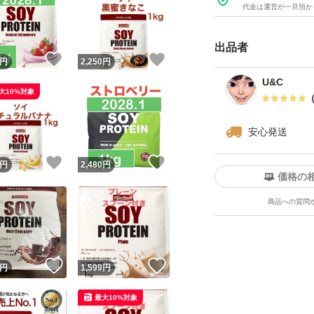
筋トレ
代金は運営が一旦預か
ジム
出品者
ダイエット
！
いいね！
いいね！
円
2,250
円
オーガーメイド
U&C
大10%対象
OgarMade
マッドプロテイン
安心発送
MAD
ソイプロテイン
！
いいね！
いいね！
円
2,480
円
価格の
トレーニング
商品への質問
おうちトレーニン
ワークアウト
シェイプアップ
！
いいね！
いいね！
円
1,599
円
スリムボディ
エクササイズ
最大10%対象