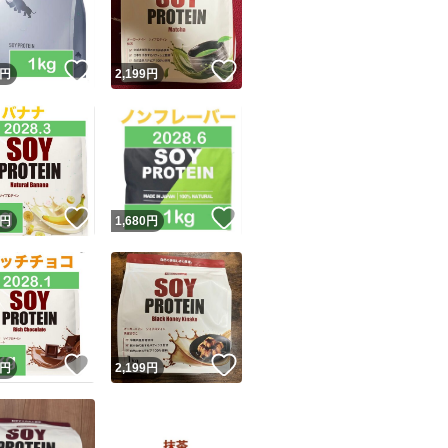
商品情報コピー機
リマ実績◯+
このユーザーは他フリマサービスでの取引実績があります
！
いいね！
いいね！
円
2,199
円
出品ページへ
&安心発送
キャンセル
ジは実績に基づく表示であり、発送を保証しているものではありません
このユーザーは高頻度で24時間以内＆設定した発送日数内に
ード＆安心発送
ます
！
いいね！
いいね！
円
1,680
円
ード発送
このユーザーは高頻度で24時間以内に発送しています
発送
このユーザーは設定した発送日数内に発送しています
！
いいね！
いいね！
円
2,199
円