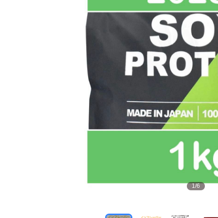
1
/
6