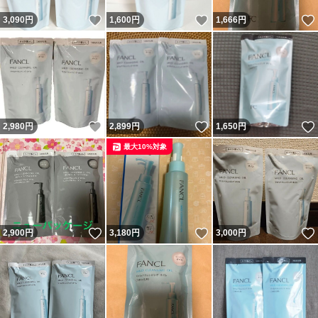
いいね！
いいね！
3,090
円
1,600
円
1,666
円
いいね！
いいね！
2,980
円
2,899
円
1,650
円
最大10%対象
いいね！
いいね！
2,900
円
3,180
円
3,000
円