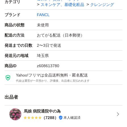
カテゴリ
スキンケア、基礎化粧品
クレンジング
＃詰め替えに
ブランド
FANCL
商品の状態
未使用
配送の方法
おてがる配送（日本郵便）
発送までの日数
2〜3日で発送
発送元の地域
埼玉県
商品ID
z608613780
Yahoo!フリマは全品送料無料・匿名配送
代金は運営が一旦預かり、評価後、出品者に支払われます
出品者
馬娘 病院通院中の為
（
7288
）
本人確認済