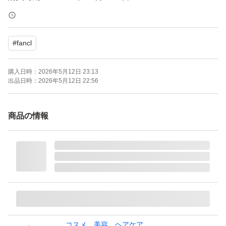
◎発送方法 ゆうパケッ
トポストmini便にて、お届けになります。
#
fancl
種類...オイル
本体/詰め替え...詰め替え
購入日時：
2026年5月12日 23:13
特徴...お風呂で使える, マスカラも落とせる, ダブル洗顔不
出品日時：
2026年5月12日 22:56
要
商品の情報
種類：オイル
肌質：普通肌
特徴：界面活性剤不使用 紫外線吸収剤不使用 合成香料不
使用
▲お値段相談不可商品です。
＃マイルドクレンジング オイル 115ml レフィル
＃FANCL
コスメ、美容、ヘアケア