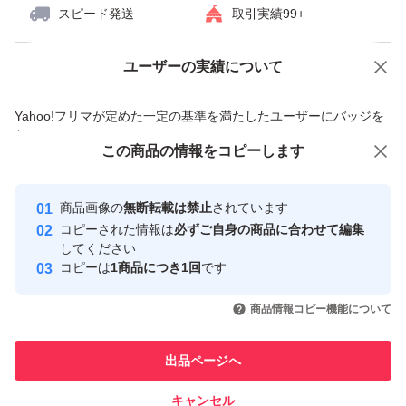
スピード発送
取引実績99+
ユーザーの実績について
価格の相談
商品への質問
商品への質問からの値下げ交渉、不適切なカテゴリ変更依頼は禁止です
Yahoo!フリマが定めた一定の基準を満たしたユーザーにバッジを
付与しています
この商品をみている人にオススメ
この商品の情報をコピーします
安心取引出品者
最大10%対象
最大10%対象
最大10%対象
Yahoo!フリマの基準をクリアした安
安心取引出品者
商品画像の
無断転載は禁止
されています
心・安全なユーザーです
コピーされた情報は
必ずご自身の商品に合わせて編集
取引実績
してください
コピーは
1商品につき1回
です
このユーザーはYahoo!フリマの取
取引実績◯+
いいね！
いいね！
2,850
円
2,850
円
2,880
円
引を完了させた実績があります
商品情報コピー機能について
最大10%対象
最大10%対象
最大10%対象
このユーザーは他フリマサービス
他フリマ実績◯+
出品ページへ
での取引実績があります
キャンセル
スピード&安心発送