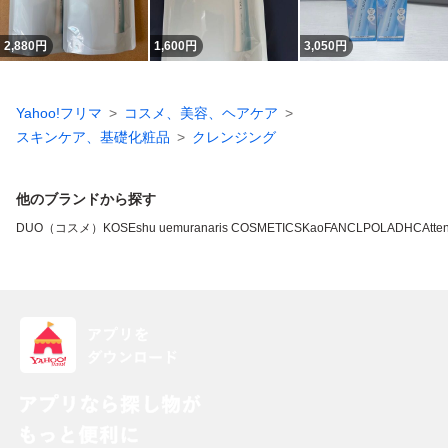
2,880
円
1,600
円
3,050
円
Yahoo!フリマ
コスメ、美容、ヘアケア
スキンケア、基礎化粧品
クレンジング
他のブランドから探す
DUO（コスメ）
KOSE
shu uemura
naris COSMETICS
Kao
FANCL
POLA
DHC
Atten