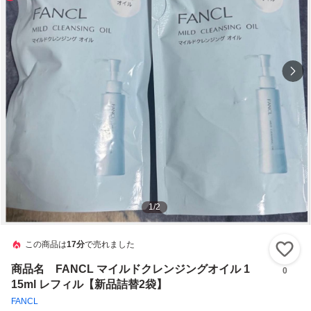
1
/
2
この商品は
17分
で売れました
い
商品名 FANCL マイルドクレンジングオイル 1
0
15ml レフィル【新品詰替2袋】
FANCL