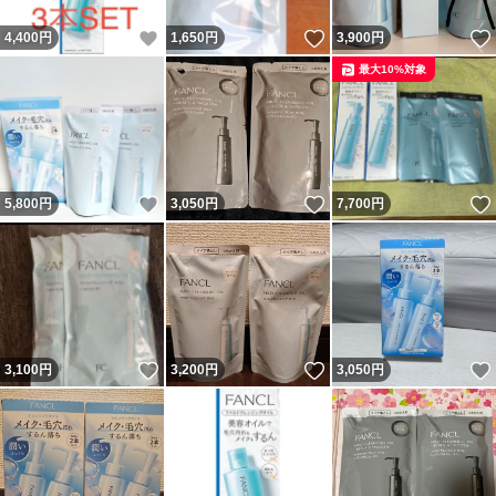
いいね！
いいね！
4,400
円
1,650
円
3,900
円
最大10%対象
いいね！
いいね！
5,800
円
3,050
円
7,700
円
いいね！
いいね！
3,100
円
3,200
円
3,050
円