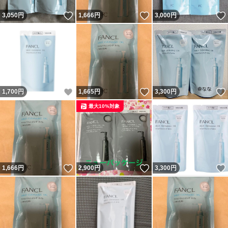
いいね！
いいね！
3,050
円
1,666
円
3,000
円
いいね！
いいね！
1,700
円
1,665
円
3,300
円
最大10%対象
いいね！
いいね！
1,666
円
2,900
円
3,300
円