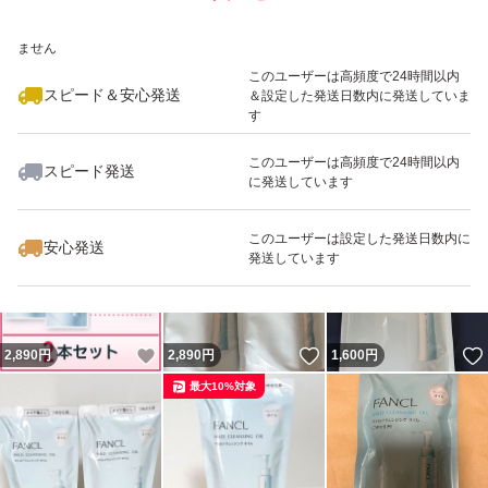
いいね！
いいね！
2,900
※このバッジは実績に基づく表示であり、発送を保証しているものではあり
円
2,850
円
2,850
円
ません
最大10%対象
最大10%対象
最大10%対象
このユーザーは高頻度で24時間以内
スピード＆安心発送
＆設定した発送日数内に発送していま
す
このユーザーは高頻度で24時間以内
スピード発送
に発送しています
いいね！
いいね！
2,980
円
2,990
円
2,980
円
最大10%対象
最大10%対象
このユーザーは設定した発送日数内に
安心発送
発送しています
いいね！
いいね！
2,890
円
2,890
円
1,600
円
最大10%対象