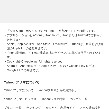
・「App Store」ボタンを押すとiTunes （外部サイト）が起動します。
・アプリケーションはiPhone、iPod touch、iPadまたはAndroidでご利用い
ただけます。
・Apple、Appleのロゴ、App Store、iPodのロゴ、iTunesは、米国および他
国のApple Inc.の登録商標です。
・iPhone商標は、アイホン株式会社のライセンスに基づき使用されていま
す。
・Copyright (C) Apple Inc. All rights reserved.
・Android、Androidロゴ、Google Play 、および Google Play ロゴは、
Google LLC の商標です。
Yahoo!フリマについて
Yahoo!フリマについて
Yahoo!フリマからのお知らせ
Yahoo!フリマトピックス
Yahoo!フリマ特集
カテゴリ一覧
ブランド一覧
ランキング
かんたんご利用ガイド
メール通知設定