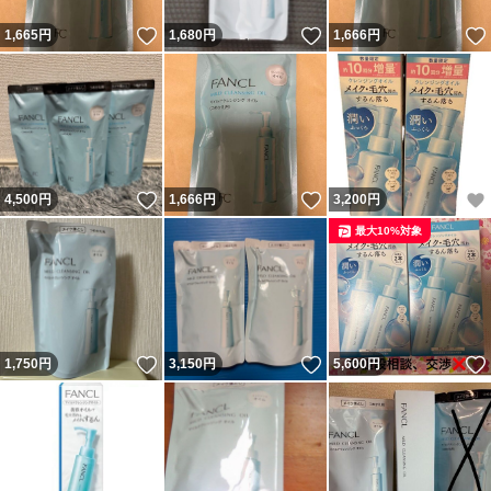
いいね！
いいね！
1,665
円
1,680
円
1,666
円
いいね！
いいね！
4,500
円
1,666
円
3,200
円
最大10%対象
いいね！
いいね！
1,750
円
3,150
円
5,600
円