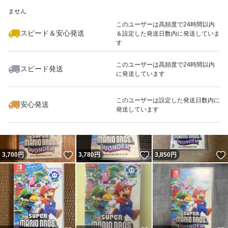
いいね！
いいね！
3,400
※このバッジは実績に基づく表示であり、発送を保証しているものではあり
円
3,460
円
3,700
円
ません
このユーザーは高頻度で24時間以内
スピード＆安心発送
＆設定した発送日数内に発送していま
す
このユーザーは高頻度で24時間以内
スピード発送
に発送しています
いいね！
いいね！
3,500
円
3,600
円
3,800
円
このユーザーは設定した発送日数内に
安心発送
発送しています
いいね！
いいね！
3,700
円
3,780
円
3,850
円