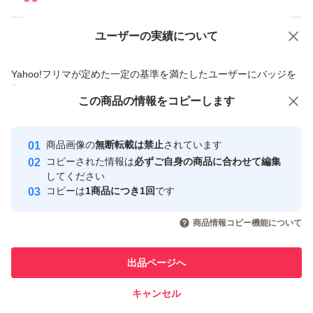
ユーザーの実績について
価格の相談
商品への質問
商品への質問からの値下げ交渉、不適切なカテゴリ変更依頼は禁止です
Yahoo!フリマが定めた一定の基準を満たしたユーザーにバッジを
付与しています
この商品をみている人にオススメ
この商品の情報をコピーします
安心取引出品者
最大10%対象
最大10%対象
Yahoo!フリマの基準をクリアした安
安心取引出品者
商品画像の
無断転載は禁止
されています
心・安全なユーザーです
コピーされた情報は
必ずご自身の商品に合わせて編集
取引実績
してください
コピーは
1商品につき1回
です
このユーザーはYahoo!フリマの取
取引実績◯+
いいね！
いいね！
3,790
円
3,500
円
3,749
円
引を完了させた実績があります
商品情報コピー機能について
このユーザーは他フリマサービス
他フリマ実績◯+
出品ページへ
での取引実績があります
キャンセル
スピード&安心発送