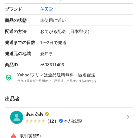
ブランド
任天堂
商品の状態
未使用に近い
配送の方法
おてがる配送（日本郵便）
発送までの日数
1〜2日で発送
発送元の地域
愛知県
商品ID
z608611406
Yahoo!フリマは全品送料無料・匿名配送
代金は運営が一旦預かり、評価後、出品者に支払われます
出品者
ああああ
（
12
）
本人確認済
取引実績5+