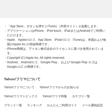
・「App Store」ボタンを押すとiTunes （外部サイト）が起動します。
・アプリケーションはiPhone、iPod touch、iPadまたはAndroidでご利用い
ただけます。
・Apple、Appleのロゴ、App Store、iPodのロゴ、iTunesは、米国および他
国のApple Inc.の登録商標です。
・iPhone商標は、アイホン株式会社のライセンスに基づき使用されていま
す。
・Copyright (C) Apple Inc. All rights reserved.
・Android、Androidロゴ、Google Play 、および Google Play ロゴは、
Google LLC の商標です。
Yahoo!フリマについて
Yahoo!フリマについて
Yahoo!フリマからのお知らせ
Yahoo!フリマトピックス
Yahoo!フリマ特集
カテゴリ一覧
ブランド一覧
ランキング
かんたんご利用ガイド
メール通知設定