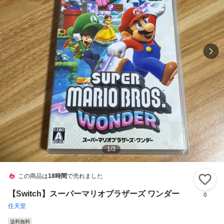
1
/
3
この商品は
18時間
で売れました
い
【Switch】スーパーマリオブラザーズ ワンダー
0
任天堂
送料無料