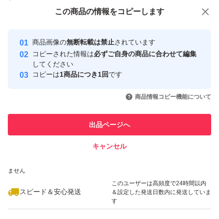
付与しています
この商品をみている人にオススメ
この商品の情報をコピーします
安心取引出品者
最大10%対象
最大10%対象
Yahoo!フリマの基準をクリアした安
安心取引出品者
商品画像の
無断転載は禁止
されています
心・安全なユーザーです
コピーされた情報は
必ずご自身の商品に合わせて編集
取引実績
してください
コピーは
1商品につき1回
です
このユーザーはYahoo!フリマの取
取引実績◯+
いいね！
いいね！
5,150
円
5,000
円
5,000
円
引を完了させた実績があります
商品情報コピー機能について
最大10%対象
最大10%対象
このユーザーは他フリマサービス
他フリマ実績◯+
出品ページへ
での取引実績があります
キャンセル
スピード&安心発送
いいね！
いいね！
2,550
※このバッジは実績に基づく表示であり、発送を保証しているものではあり
円
5,000
円
2,900
円
ません
このユーザーは高頻度で24時間以内
スピード＆安心発送
＆設定した発送日数内に発送していま
す