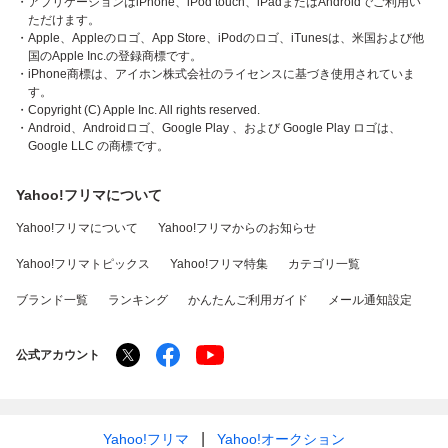
・アプリケーションはiPhone、iPod touch、iPadまたはAndroidでご利用い
ただけます。
・Apple、Appleのロゴ、App Store、iPodのロゴ、iTunesは、米国および他
国のApple Inc.の登録商標です。
・iPhone商標は、アイホン株式会社のライセンスに基づき使用されていま
す。
・Copyright (C) Apple Inc. All rights reserved.
・Android、Androidロゴ、Google Play 、および Google Play ロゴは、
Google LLC の商標です。
Yahoo!フリマについて
Yahoo!フリマについて
Yahoo!フリマからのお知らせ
Yahoo!フリマトピックス
Yahoo!フリマ特集
カテゴリ一覧
ブランド一覧
ランキング
かんたんご利用ガイド
メール通知設定
公式アカウント
Yahoo!フリマ
Yahoo!オークション