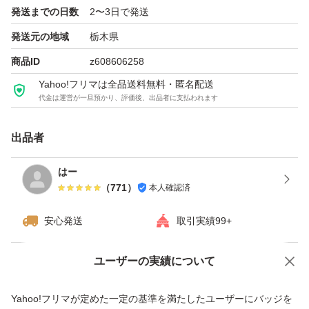
発送までの日数
2〜3日で発送
発送元の地域
栃木県
商品ID
z608606258
Yahoo!フリマは全品送料無料・匿名配送
代金は運営が一旦預かり、評価後、出品者に支払われます
出品者
はー
（
771
）
本人確認済
安心発送
取引実績99+
ユーザーの実績について
価格の相談
商品への質問
商品への質問からの値下げ交渉、不適切なカテゴリ変更依頼は禁止です
Yahoo!フリマが定めた一定の基準を満たしたユーザーにバッジを