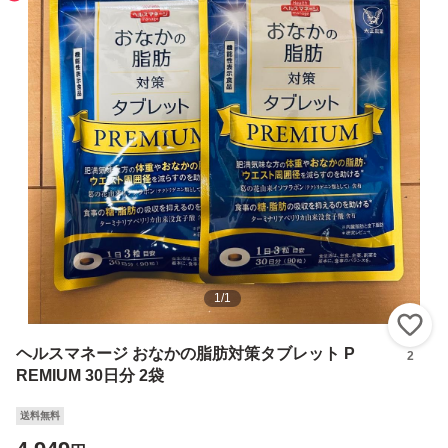
1
/
1
い
ヘルスマネージ おなかの脂肪対策タブレット P
2
REMIUM 30日分 2袋
送料無料