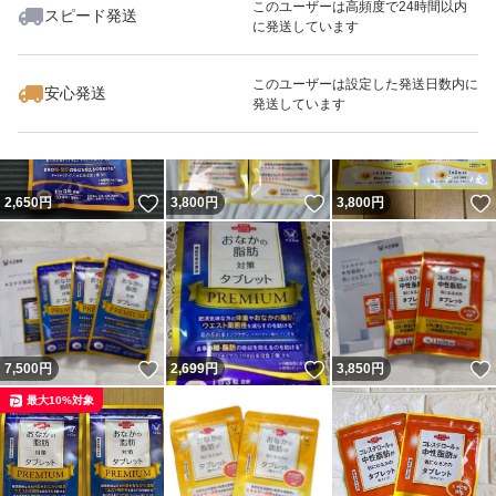
このユーザーは高頻度で24時間以内
スピード発送
に発送しています
いいね！
いいね！
7,300
円
2,600
円
3,500
円
最大10%対象
最大10%対象
このユーザーは設定した発送日数内に
安心発送
発送しています
いいね！
いいね！
2,650
円
3,800
円
3,800
円
いいね！
いいね！
7,500
円
2,699
円
3,850
円
最大10%対象