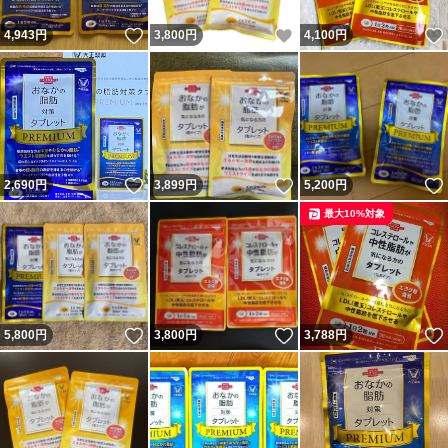
いいね！
いいね！
4,943
円
3,800
円
4,100
円
いいね！
いいね！
2,690
円
3,899
円
5,200
円
最大10%対象
いいね！
いいね！
5,800
円
3,800
円
3,788
円