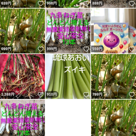
いいね！
いいね！
639
円
968
円
888
円
いいね！
いいね！
699
円
999
円
559
円
いいね！
いいね！
1,388
円
910
円
799
円