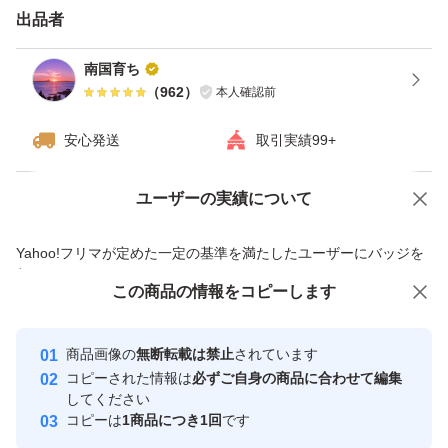
バラでの発送致します
出品者
新品の段ボールで配送します。
南国育ち
（
962
）
本人確認前
雨が続いた時は畑に入れませんので、発送送れます。
安心発送
取引実績99+
ユーザーの実績について
価格の相談
商品への質問
商品への質問からの値下げ交渉、不適切なカテゴリ変更依頼は禁止です
Yahoo!フリマが定めた一定の基準を満たしたユーザーにバッジを
付与しています
この商品をみている人にオススメ
この商品の情報をコピーします
安心取引出品者
最大10%対象
Yahoo!フリマの基準をクリアした安
安心取引出品者
商品画像の
無断転載は禁止
されています
心・安全なユーザーです
コピーされた情報は
必ずご自身の商品に合わせて編集
取引実績
してください
コピーは
1商品につき1回
です
このユーザーはYahoo!フリマの取
取引実績◯+