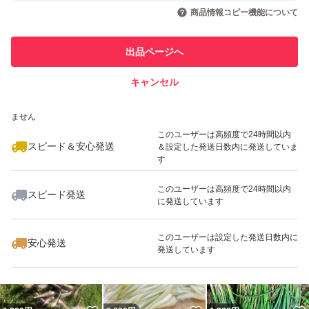
いいね！
いいね！
1,800
円
926
円
1,299
円
引を完了させた実績があります
商品情報コピー機能について
このユーザーは他フリマサービス
他フリマ実績◯+
出品ページへ
での取引実績があります
キャンセル
スピード&安心発送
いいね！
いいね！
1,295
※このバッジは実績に基づく表示であり、発送を保証しているものではあり
円
1,299
円
1,280
円
ません
このユーザーは高頻度で24時間以内
スピード＆安心発送
＆設定した発送日数内に発送していま
す
このユーザーは高頻度で24時間以内
スピード発送
に発送しています
いいね！
いいね！
1,299
円
3,600
円
1,000
円
このユーザーは設定した発送日数内に
安心発送
発送しています