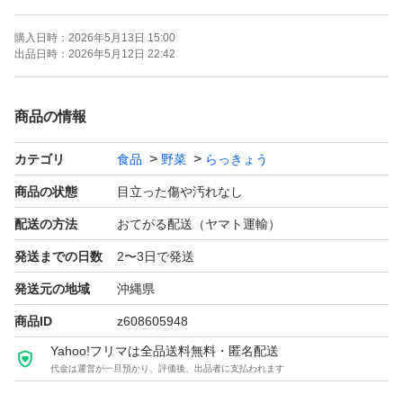
高いです。 沖縄県の他の産地と比べてみて下さい 品
購入日時：
2026年5月13日 15:00
質には自信があります。
出品日時：
2026年5月12日 22:42
お子様には天ぷらにして甘味の広がる旨さがあります。
商品の情報
お父さん、お母さんには生で醤油とカツオ節かけて、お酒
カテゴリ
食品
野菜
らっきょう
のつまみとして最適です。
商品の状態
目立った傷や汚れなし
血液サラサラ効果もあるみたいです。
配送の方法
おてがる配送（ヤマト運輸）
発送までの日数
2〜3日で発送
是非、顔の見える商品なので安心してお食べ下さい
発送元の地域
沖縄県
産直なので色々な要望にも応えられます。宜しくお願いし
商品ID
z608605948
ます
Yahoo!フリマは全品送料無料・匿名配送
代金は運営が一旦預かり、評価後、出品者に支払われます
発送