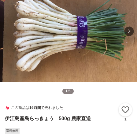
1
/
6
この商品は
16時間
で売れました
い
伊江島産島らっきょう 500g 農家直送
1
送料無料