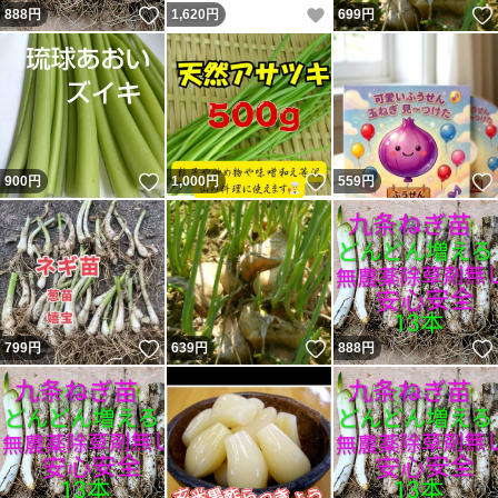
いいね！
いいね！
888
円
1,620
円
699
円
いいね！
いいね！
900
円
1,000
円
559
円
いいね！
いいね！
799
円
639
円
888
円