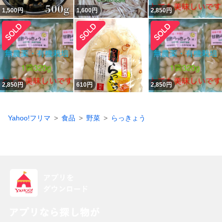
1,500
円
1,600
円
2,850
円
2,850
円
610
円
2,850
円
Yahoo!フリマ
食品
野菜
らっきょう