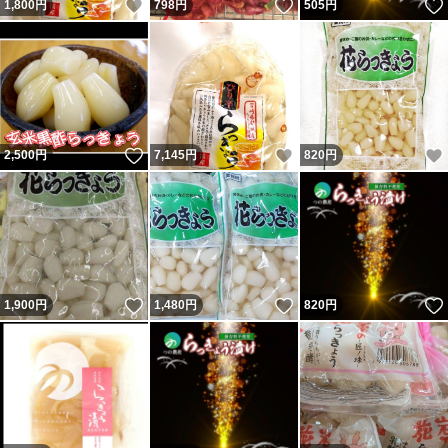
いいね！
いいね！
1,800
円
798
円
505
円
いいね！
いいね！
2,500
円
7,145
円
820
円
いいね！
いいね！
1,900
円
1,480
円
820
円