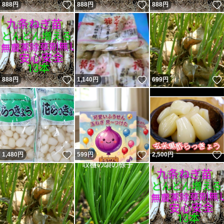
いいね！
いいね！
888
円
888
円
888
円
いいね！
いいね！
888
円
1,140
円
699
円
いいね！
いいね！
1,480
円
599
円
2,500
円