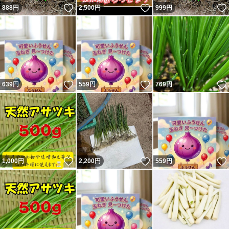
いいね！
いいね！
888
円
2,500
円
999
円
いいね！
いいね！
639
円
559
円
769
円
いいね！
いいね！
1,000
円
2,200
円
559
円