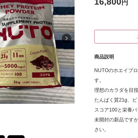
16,800
円
商品説明
NUTOのホエイプ
す。
理想のカラダを目
たんぱく質21g、ビ
スコア100と栄養
未開封の新品です
さい。