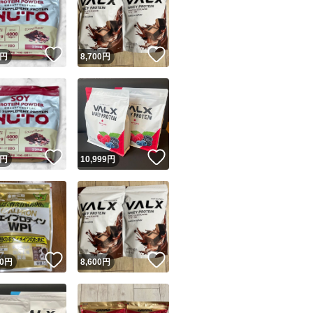
！
いいね！
いいね！
円
8,700
円
ユーザーの実績について
！
いいね！
いいね！
円
10,999
円
o!フリマが定めた一定の基準を満たしたユーザーにバッジを付与しています
出品者
この商品の情報をコピーします
取引出品者
Yahoo!フリマの基準をクリアした安心・安全なユーザーです
！
いいね！
いいね！
商品画像の
無断転載は禁止
されています
0
円
8,600
円
コピーされた情報は
必ずご自身の商品に合わせて編集
してください
コピーは
1商品につき1回
です
実績◯+
このユーザーはYahoo!フリマの取引を完了させた実績があり