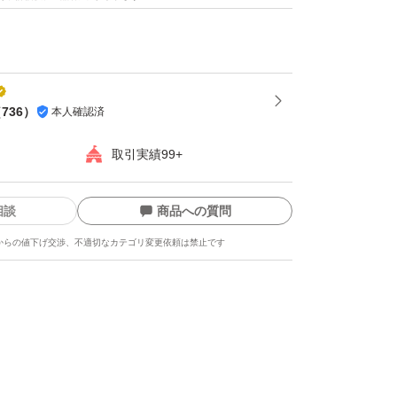
（
736
）
本人確認済
取引実績99+
相談
商品への質問
からの値下げ交渉、不適切なカテゴリ変更依頼は禁止です