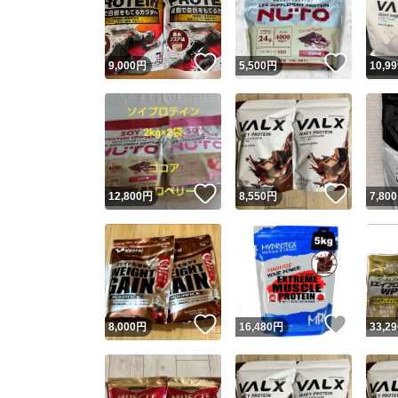
他フ
いいね！
いいね
9,000
円
5,500
円
10,99
スピード
※このバッ
スピ
いいね！
いいね
12,800
円
8,550
円
7,800
スピ
安心
いいね！
いいね
8,000
円
16,480
円
33,29