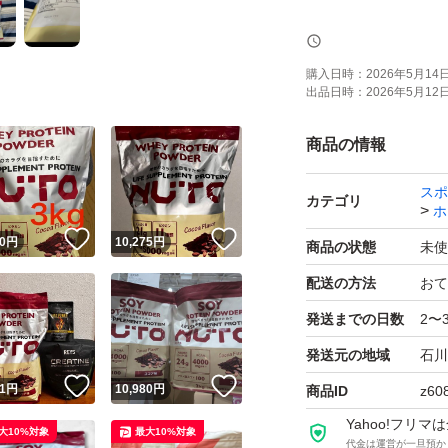
【ブランド】NUTO
【カテゴリ】ホエ
購入日時：
2026年5月14日 
出品日時：
2026年5月12日 
【商品の状態】未
【カラー】マルチ
商品の情報
【容量】3kg × 2個
スポ
【味】ココア味
カテゴリ
ホ
【その他】BCAA 5
！
いいね！
いいね！
0
円
10,275
円
商品の状態
未使
【賞味期限】2028.
配送の方法
おて
発送までの日数
2〜
よろしくお願いい
発送元の地域
石川
！
いいね！
いいね！
1
円
10,980
円
商品ID
z60
Yahoo!フリ
大10%対象
最大10%対象
代金は運営が一旦預か