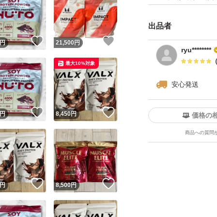
出品者
！
いいね！
いいね！
円
21,500
円
ryu********
最大10%対象
安心発送
！
いいね！
いいね！
円
8,450
円
価格の
商品への質問
！
いいね！
いいね！
円
8,500
円