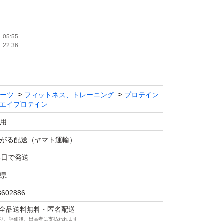
イプロテイン
05:55
22:36
使用
カラー
ーツ
フィットネス、トレーニング
プロテイン
エイプロテイン
000mg含有、アミノ酸スコア100
用
01
がる配送（ヤマト運輸）
3日で発送
たします。
県
8602886
マは全品送料無料・匿名配送
り、評価後、出品者に支払われます