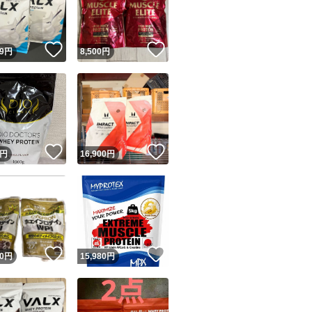
商品情報コピー機
リマ実績◯+
このユーザーは他フリマサービスでの取引実績があります
！
いいね！
いいね！
9
円
8,500
円
出品ページへ
&安心発送
キャンセル
ジは実績に基づく表示であり、発送を保証しているものではありません
このユーザーは高頻度で24時間以内＆設定した発送日数内に
ード＆安心発送
ます
！
いいね！
いいね！
円
16,900
円
ード発送
このユーザーは高頻度で24時間以内に発送しています
発送
このユーザーは設定した発送日数内に発送しています
！
いいね！
いいね！
0
円
15,980
円