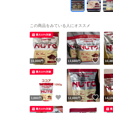
この商品をみている人にオススメ
最大10%対象
いいね！
いいね
10,000
円
13,680
円
10,48
最大10%対象
いいね！
いいね
3,880
円
12,000
円
14,19
最大10%対象
最