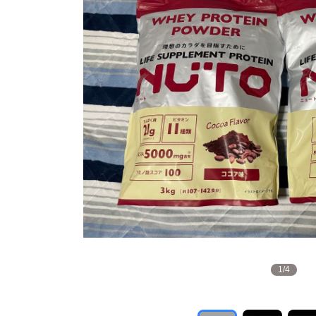
1
/
4