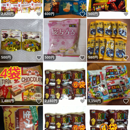
いいね！
いいね！
2,020
円
600
円
500
円
いいね！
いいね！
500
円
500
円
580
円
いいね！
いいね！
1,480
円
2,160
円
1,150
円