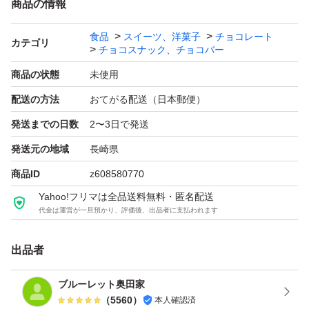
商品の情報
食品
スイーツ、洋菓子
チョコレート
カテゴリ
チョコスナック、チョコバー
商品の状態
未使用
配送の方法
おてがる配送（日本郵便）
発送までの日数
2〜3日で発送
発送元の地域
長崎県
商品ID
z608580770
Yahoo!フリマは全品送料無料・匿名配送
代金は運営が一旦預かり、評価後、出品者に支払われます
出品者
ブルーレット奥田家
（
5560
）
本人確認済