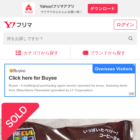
ログイン
カテゴリから探す
ブランドから探す
Overseas Visitors
Click here for Buyee
Buyee - A multilingual purchasing agent service operated by tenso, featuring items
from JDirectItems Fleamarket (provided by LY Corporation)