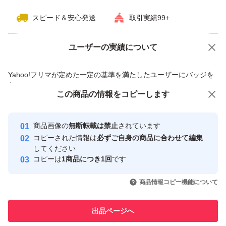
スピード＆安心発送
取引実績99+
ユーザーの実績について
価格の相談
商品への質問
商品への質問からの値下げ交渉、不適切なカテゴリ変更依頼は禁止です
Yahoo!フリマが定めた一定の基準を満たしたユーザーにバッジを
付与しています
この商品をみている人にオススメ
この商品の情報をコピーします
安心取引出品者
最大10%対象
最大10%対象
最大10%対象
Yahoo!フリマの基準をクリアした安
安心取引出品者
商品画像の
無断転載は禁止
されています
心・安全なユーザーです
コピーされた情報は
必ずご自身の商品に合わせて編集
取引実績
してください
コピーは
1商品につき1回
です
このユーザーはYahoo!フリマの取
取引実績◯+
いいね！
いいね！
500
円
500
円
500
円
引を完了させた実績があります
商品情報コピー機能について
最大10%対象
このユーザーは他フリマサービス
他フリマ実績◯+
出品ページへ
での取引実績があります