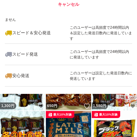
キャンセル
スピード&安心発送
いいね！
いいね！
500
※このバッジは実績に基づく表示であり、発送を保証しているものではあり
円
500
円
500
円
ません
このユーザーは高頻度で24時間以内
スピード＆安心発送
＆設定した発送日数内に発送していま
す
このユーザーは高頻度で24時間以内
スピード発送
に発送しています
いいね！
いいね！
990
円
541
円
850
円
最大10%対象
このユーザーは設定した発送日数内に
安心発送
発送しています
いいね！
いいね！
1,300
円
650
円
1,580
円
最大10%対象
最大10%対象