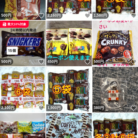
いいね！
いいね！
500
円
2,160
円
1,580
円
最大10%対象
いいね！
いいね！
500
円
450
円
500
円
いいね！
いいね！
2,100
円
1,900
円
380
円