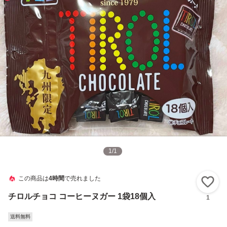
1
/
1
この商品は
4時間
で売れました
い
チロルチョコ コーヒーヌガー 1袋18個入
1
送料無料