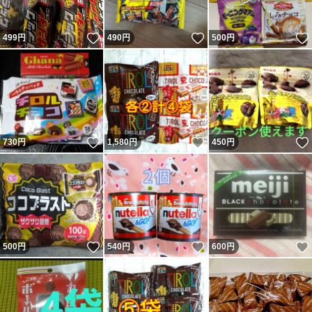
いいね！
いいね！
499
円
490
円
500
円
いいね！
いいね！
730
円
1,580
円
450
円
いいね！
いいね！
500
円
540
円
600
円