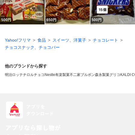
500
円
650
円
500
円
Yahoo!フリマ
食品
スイーツ、洋菓子
チョコレート
チョコスナック、チョコバー
他のブランドから探す
明治
ロッテ
チロルチョコ
Nestle
有楽製菓
不二家
ブルボン
森永製菓
グリコ
KALDI 