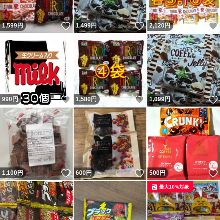
いいね！
いいね！
1,599
円
1,499
円
2,120
円
いいね！
いいね！
990
円
1,580
円
1,099
円
いいね！
いいね！
1,100
円
600
円
500
円
最大10%対象