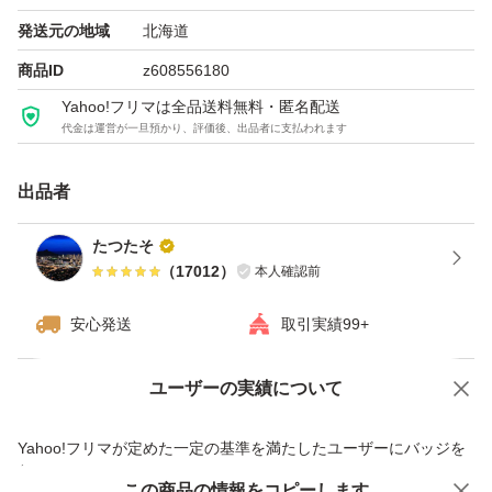
能です。ご購入前にコメントいただければ対応させていた
発送元の地域
北海道
だきます。
商品ID
z608556180
Yahoo!フリマは全品送料無料・匿名配送
代金は運営が一旦預かり、評価後、出品者に支払われます
※新品未使用ではございますが、購入時より擦り傷などが
ある場合がございますので、ご了承のうえご購入頂きます
出品者
ようお願い申し上げます。
たつたそ
（
17012
）
本人確認前
商品の説明
2016年の発売時に、第3のくすみの原因「肌ステイン」を
安心発送
取引実績99+
発見。
これを、クレンジングオイルに配合する美容オイルで洗い
ユーザーの実績について
価格の相談
商品への質問
流すことに成功し、これまでに累計1,250万本を売り上げ
商品への質問からの値下げ交渉、不適切なカテゴリ変更依頼は禁止です
Yahoo!フリマが定めた一定の基準を満たしたユーザーにバッジを
る大ヒット商品。
付与しています
そしてこのたび、大人の肌のゴワつきと、それによるくす
この商品をみている人にオススメ
この商品の情報をコピーします