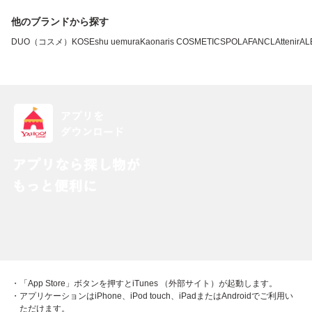
他のブランドから探す
DUO（コスメ）
KOSE
shu uemura
Kao
naris COSMETICS
POLA
FANCL
Attenir
AL
・「App Store」ボタンを押すとiTunes （外部サイト）が起動します。
・アプリケーションはiPhone、iPod touch、iPadまたはAndroidでご利用い
ただけます。