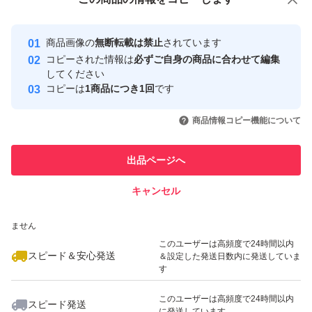
安心取引出品者
みをケアすべく研究を進めたところ、摩擦によって、硬い
最大10%対象
最大10%対象
最大10%対象
Yahoo!フリマの基準をクリアした安
安心取引出品者
角質が増える現象を発見。
商品画像の
無断転載は禁止
されています
心・安全なユーザーです
コピーされた情報は
必ずご自身の商品に合わせて編集
摩擦ダメージを生みやすいクレンジングで、ゴワつきをケ
取引実績
してください
アできないかと、逆転の発想にチャレンジ。
コピーは
1商品につき1回
です
このユーザーはYahoo!フリマの取
取引実績◯+
いいね！
いいね！
3,100
円
3,100
円
3,100
円
引を完了させた実績があります
商品情報コピー機能について
角層をほぐし、やわらかく整えることで、次に使うスキン
最大10%対象
最大10%対象
このユーザーは他フリマサービス
ケアの浸透を高め、透明感までもたらす美容クレンジング
他フリマ実績◯+
出品ページへ
での取引実績があります
へ進化。
キャンセル
スピード&安心発送
肌表面をやわらかくほぐすことで、くすみ*2のベールまで
いいね！
いいね！
6,100
※このバッジは実績に基づく表示であり、発送を保証しているものではあり
円
3,100
円
5,100
円
クリアに。
ません
最大10%対象
極限まで摩擦を抑えるために考えられた処方の数々。
このユーザーは高頻度で24時間以内
スピード＆安心発送
＆設定した発送日数内に発送していま
8種の美容オイルで素肌の透明感に働きかける。フィルム
す
タイプのメイクも軽く落とせる、クレンジング力アップ。
このユーザーは高頻度で24時間以内
スピード発送
濡れた手でも使える。W洗顔不要。まつエクOK。
に発送しています