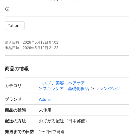
ジング
#
attenir
【商品名】スキンクリアクレンズオイル ピースフルオレ
ンジ エコパック
購入日時：
2026年5月13日 07:01
出品日時：
2026年5月12日 21:22
【購入日】2026年5月
商品の情報
【内容量】350ml
コスメ、美容、ヘアケア
カテゴリ
スキンケア、基礎化粧品
クレンジング
【商品の状態】新品未使用
ブランド
Attenir
商品の状態
未使用
※簡易梱包での発送となります。
配送の方法
おてがる配送（日本郵便）
発送までの日数
1〜2日で発送
※潰れ等に不安がある場合、発送方法の変更を＋料金で可