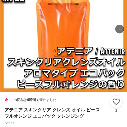
1
/
10
この商品は
9時間
で売れました
い
アテニア スキンクリア クレンズ オイル ピース
2
フルオレンジ エコパック クレンジング
Attenir