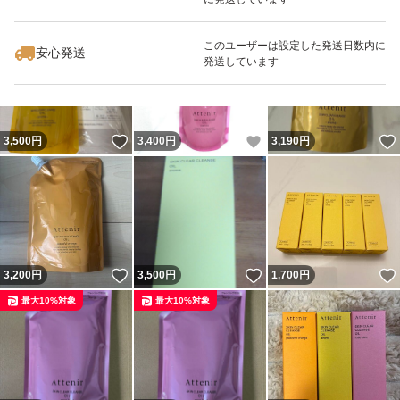
いいね！
いいね！
3,100
円
3,100
円
3,200
円
最大10%対象
このユーザーは設定した発送日数内に
対応肌質:全肌質
安心発送
発送しています
・お肌のくすみが気になる方
・毛穴の汚れが気になる方
・しっかりメイクを素早く落としたい方
いいね！
いいね！
3,500
円
3,400
円
3,190
円
・お風呂場で濡れた手で使いたい方
・W洗顔したくない方
使い方
いいね！
いいね！
3,200
円
3,500
円
1,700
円
3プッシュ分程度を手に取り、やさしくマッサージするよ
最大10%対象
最大10%対象
うにメイクとなじませた後、水またはぬるま湯で洗い流し