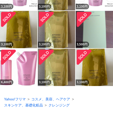
3,100
円
3,100
円
3,100
円
3,100
円
3,100
円
3,500
円
6,400
円
3,100
円
3,100
円
Yahoo!フリマ
コスメ、美容、ヘアケア
スキンケア、基礎化粧品
クレンジング