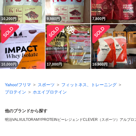
10,200
円
9,980
円
7,800
円
10,000
円
17,000
円
16,900
円
Yahoo!フリマ
スポーツ
フィットネス、トレーニング
プロテイン
ホエイプロテイン
他のブランドから探す
明治
VALX
ULTORA
MYPROTEIN
ビーレジェンド
CLEVER（スポーツ）
アルプロ