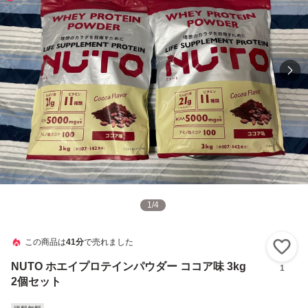
1
/
4
この商品は
41分
で売れました
い
NUTO ホエイプロテインパウダー ココア味 3kg
1
2個セット