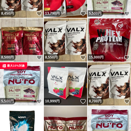
いいね！
いいね！
8,450
円
13,790
円
5,500
円
いいね！
いいね！
8,500
円
8,550
円
15,000
円
最大10%対象
いいね！
いいね！
5,500
円
10,999
円
8,700
円