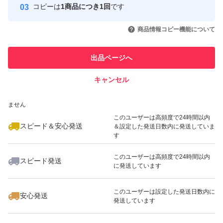
コピーは
1商品につき1回
です
このユーザーはYahoo!フリマの取
取引実績◯+
いいね！
いいね！
12,000
円
13,680
円
10,480
円
引を完了させた実績があります
商品情報コピー機能について
このユーザーは他フリマサービス
他フリマ実績◯+
出品ページへ
での取引実績があります
キャンセル
スピード&安心発送
いいね！
いいね！
10,274
※このバッジは実績に基づく表示であり、発送を保証しているものではあり
円
12,000
円
14,190
円
ません
最大10%対象
最大10%対象
このユーザーは高頻度で24時間以内
スピード＆安心発送
＆設定した発送日数内に発送していま
す
このユーザーは高頻度で24時間以内
スピード発送
に発送しています
いいね！
いいね！
10,980
円
20,980
円
11,940
円
最大10%対象
最大10%対象
このユーザーは設定した発送日数内に
安心発送
発送しています