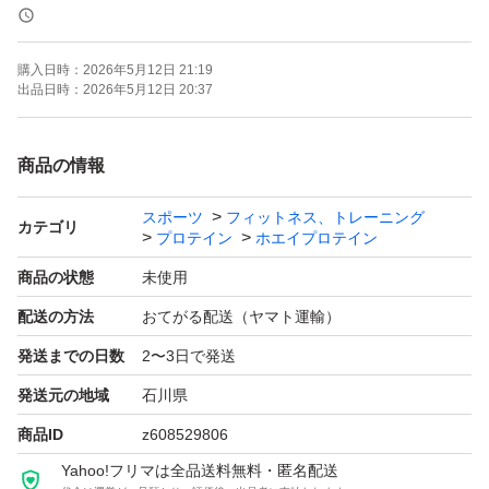
【ブランド】NUTO
購入日時：
2026年5月12日 21:19
【カテゴリ】ホエイプロテイン
出品日時：
2026年5月12日 20:37
【商品の状態】未使用
【カラー】マルチカラー
商品の情報
【容量】3kg × 2個
スポーツ
フィットネス、トレーニング
【味】ココア味
カテゴリ
プロテイン
ホエイプロテイン
【その他】BCAA 5000mg含有、アミノ酸スコア100
商品の状態
未使用
【賞味期限】2028.01
配送の方法
おてがる配送（ヤマト運輸）
発送までの日数
2〜3日で発送
よろしくお願いいたします。
発送元の地域
石川県
商品ID
z608529806
Yahoo!フリマは全品送料無料・匿名配送