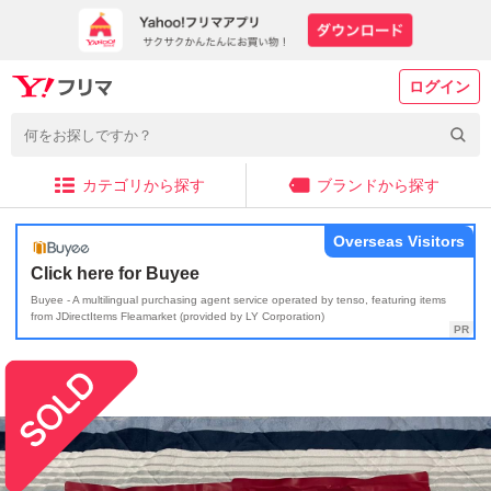
ログイン
カテゴリから探す
ブランドから探す
Overseas Visitors
Click here for Buyee
Buyee - A multilingual purchasing agent service operated by tenso, featuring items
from JDirectItems Fleamarket (provided by LY Corporation)