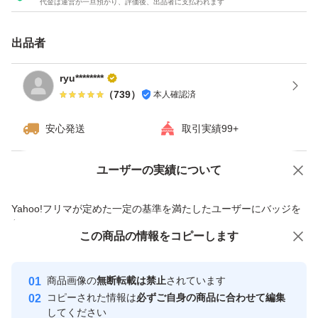
代金は運営が一旦預かり、評価後、出品者に支払われます
出品者
ryu********
（
739
）
本人確認済
安心発送
取引実績99+
ユーザーの実績について
価格の相談
商品への質問
商品への質問からの値下げ交渉、不適切なカテゴリ変更依頼は禁止です
Yahoo!フリマが定めた一定の基準を満たしたユーザーにバッジを
付与しています
この商品をみている人にオススメ
この商品の情報をコピーします
安心取引出品者
最大10%対象
Yahoo!フリマの基準をクリアした安
安心取引出品者
商品画像の
無断転載は禁止
されています
心・安全なユーザーです
コピーされた情報は
必ずご自身の商品に合わせて編集
取引実績
してください