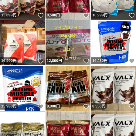
いいね！
いいね！
15,899
円
8,500
円
10,999
円
いいね！
いいね！
16,900
円
12,800
円
16,480
円
いいね！
いいね！
15,980
円
8,000
円
8,550
円