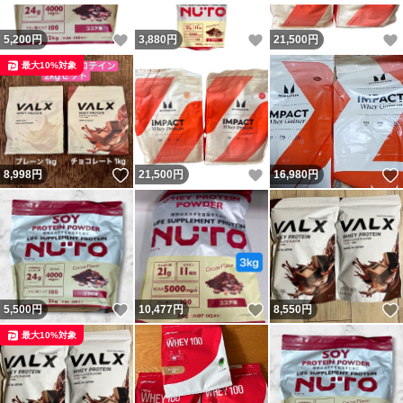
いいね！
いいね！
5,200
円
3,880
円
21,500
円
最大10%対象
いいね！
いいね！
8,998
円
21,500
円
16,980
円
いいね！
いいね！
5,500
円
10,477
円
8,550
円
最大10%対象