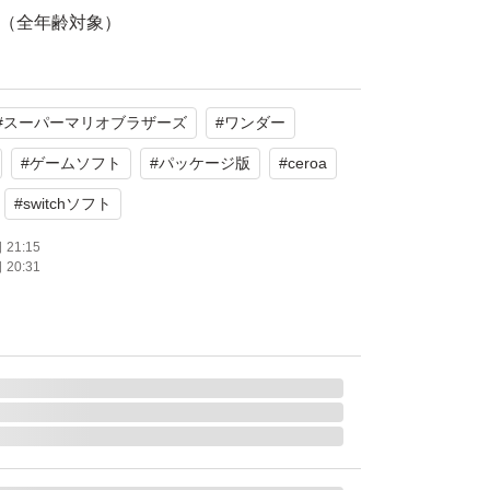
A（全年齢対象）
った傷や汚れは見られず、全体的に良好な状態
#
スーパーマリオブラザーズ
#
ワンダー
みです。
#
ゲームソフト
#
パッケージ版
#
ceroa
たします。
#
switchソフト
21:15
20:31