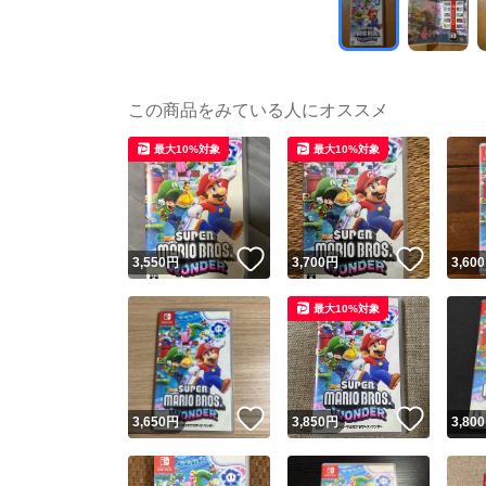
この商品をみている人にオススメ
最大10%対象
最大10%対象
いいね！
いいね
3,550
円
3,700
円
3,600
最大10%対象
いいね！
いいね
3,650
円
3,850
円
3,800