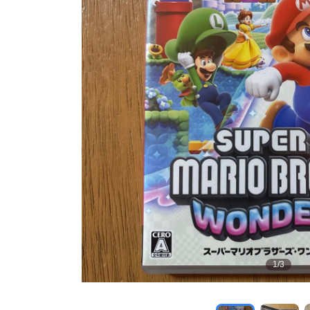
1
/
3