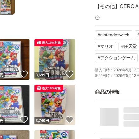
【その他】CERO 
パッケージに目立
#
nintendoswitch
です。動作確認済
最大10%対象
#
マリオ
#
任天堂
よろしくお願いい
#
アクションゲーム
購入日時：
2026年5月12日 
！
いいね！
いいね！
円
3,699
円
出品日時：
2026年5月12日 
最大10%対象
商品の情報
！
いいね！
いいね！
円
3,740
円