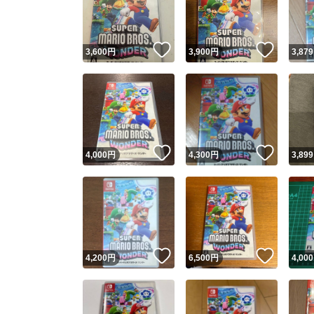
他フ
いいね！
いいね
3,600
円
3,900
円
3,879
スピード
※このバッ
スピ
いいね！
いいね
4,000
円
4,300
円
3,899
スピ
安心
いいね！
いいね
4,200
円
6,500
円
4,000