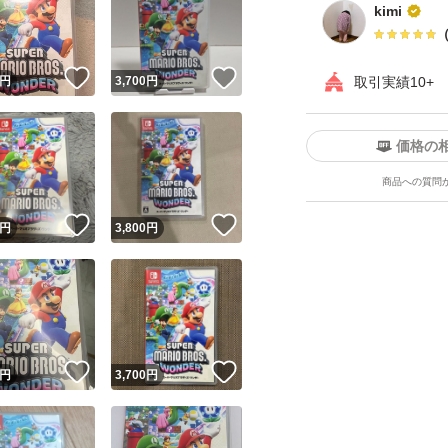
kimi
！
いいね！
いいね！
円
3,700
円
取引実績10+
価格の
商品への質問
ユーザーの実績について
！
いいね！
いいね！
円
3,800
円
o!フリマが定めた一定の基準を満たしたユーザーにバッジを付与しています
出品者
この商品の情報をコピーします
取引出品者
Yahoo!フリマの基準をクリアした安心・安全なユーザーです
！
いいね！
いいね！
商品画像の
無断転載は禁止
されています
円
3,700
円
コピーされた情報は
必ずご自身の商品に合わせて編集
してください
コピーは
1商品につき1回
です
実績◯+
このユーザーはYahoo!フリマの取引を完了させた実績があり