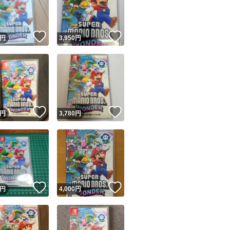
商品情報コピー機
リマ実績◯+
このユーザーは他フリマサービスでの取引実績があります
！
いいね！
いいね！
円
3,950
円
出品ページへ
&安心発送
キャンセル
ジは実績に基づく表示であり、発送を保証しているものではありません
このユーザーは高頻度で24時間以内＆設定した発送日数内に
ード＆安心発送
ます
！
いいね！
いいね！
円
3,780
円
ード発送
このユーザーは高頻度で24時間以内に発送しています
発送
このユーザーは設定した発送日数内に発送しています
！
いいね！
いいね！
円
4,000
円