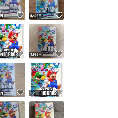
！
いいね！
いいね！
円
5,498
円
！
いいね！
いいね！
円
3,999
円
！
いいね！
いいね！
円
5,200
円