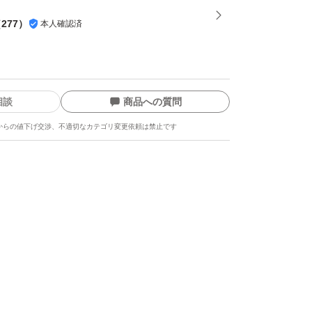
（
277
）
本人確認済
相談
商品への質問
からの値下げ交渉、不適切なカテゴリ変更依頼は禁止です
ます