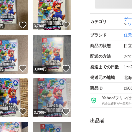
ゲー
カテゴリ
ソ
！
いいね！
いいね！
円
3,780
円
ブランド
任天
商品の状態
目立
配送の方法
おて
発送までの日数
1〜
！
いいね！
いいね！
円
3,800
円
発送元の地域
北海
商品ID
z60
Yahoo!フリ
代金は運営が一旦預か
！
いいね！
いいね！
円
3,700
円
出品者