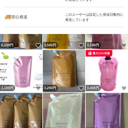
いいね！
いいね！
3,100
円
5,100
円
3,100
円
最大10%対象
このユーザーは設定した発送日数内に
対応肌質:全肌質
安心発送
発送しています
・お肌のくすみが気になる方
・毛穴の汚れが気になる方
・しっかりメイクを素早く落としたい方
いいね！
いいね！
6,100
円
3,500
円
3,100
円
・お風呂場で濡れた手で使いたい方
最大10%対象
・W洗顔したくない方
使い方
いいね！
いいね！
3,100
円
3,200
円
3,400
円
3プッシュ分程度を手に取り、やさしくマッサージするよ
うにメイクとなじませた後、水またはぬるま湯で洗い流し