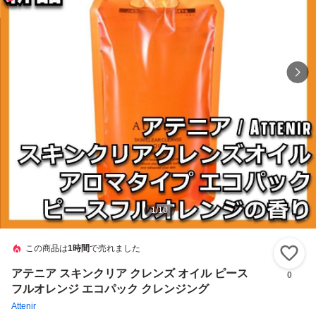
1
/
10
この商品は
1時間
で売れました
い
アテニア スキンクリア クレンズ オイル ピース
0
フルオレンジ エコパック クレンジング
Attenir