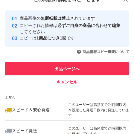
安心取引出品者
みをケアすべく研究を進めたところ、摩擦によって、硬い
最大10%対象
最大10%対象
最大10%対象
Yahoo!フリマの基準をクリアした安
安心取引出品者
角質が増える現象を発見。
商品画像の
無断転載は禁止
されています
心・安全なユーザーです
コピーされた情報は
必ずご自身の商品に合わせて編集
摩擦ダメージを生みやすいクレンジングで、ゴワつきをケ
取引実績
してください
アできないかと、逆転の発想にチャレンジ。
コピーは
1商品につき1回
です
このユーザーはYahoo!フリマの取
取引実績◯+
いいね！
いいね！
3,100
円
3,200
円
3,100
円
引を完了させた実績があります
商品情報コピー機能について
角層をほぐし、やわらかく整えることで、次に使うスキン
最大10%対象
最大10%対象
最大10%対象
このユーザーは他フリマサービス
ケアの浸透を高め、透明感までもたらす美容クレンジング
他フリマ実績◯+
出品ページへ
での取引実績があります
へ進化。
キャンセル
スピード&安心発送
肌表面をやわらかくほぐすことで、くすみ*2のベールまで
いいね！
いいね！
3,100
※このバッジは実績に基づく表示であり、発送を保証しているものではあり
円
5,100
円
3,100
円
クリアに。
ません
最大10%対象
最大10%対象
極限まで摩擦を抑えるために考えられた処方の数々。
このユーザーは高頻度で24時間以内
スピード＆安心発送
＆設定した発送日数内に発送していま
8種の美容オイルで素肌の透明感に働きかける。フィルム
す
タイプのメイクも軽く落とせる、クレンジング力アップ。
このユーザーは高頻度で24時間以内
スピード発送
濡れた手でも使える。W洗顔不要。まつエクOK。
に発送しています