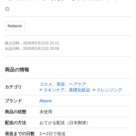
ジング
#
attenir
【商品名】スキンクリアクレンズオイル ピースフルオレ
ンジ エコパック
購入日時：
2026年5月12日 21:11
出品日時：
2026年5月12日 20:04
【購入日】2026年5月
商品の情報
【内容量】350ml
コスメ、美容、ヘアケア
カテゴリ
スキンケア、基礎化粧品
クレンジング
【商品の状態】新品未使用
ブランド
Attenir
商品の状態
未使用
※簡易梱包での発送となります。
配送の方法
おてがる配送（日本郵便）
発送までの日数
1〜2日で発送
※潰れ等に不安がある場合、発送方法の変更を＋料金で可