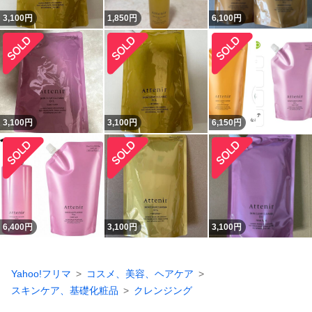
3,100
円
1,850
円
6,100
円
3,100
円
3,100
円
6,150
円
6,400
円
3,100
円
3,100
円
Yahoo!フリマ
コスメ、美容、ヘアケア
スキンケア、基礎化粧品
クレンジング