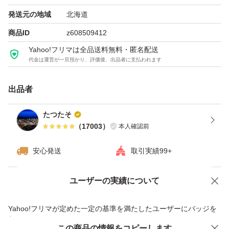
能です。ご購入前にコメントいただければ対応させていた
発送元の地域
北海道
だきます。
商品ID
z608509412
Yahoo!フリマは全品送料無料・匿名配送
代金は運営が一旦預かり、評価後、出品者に支払われます
※新品未使用ではございますが、購入時より擦り傷などが
ある場合がございますので、ご了承のうえご購入頂きます
出品者
ようお願い申し上げます。
たつたそ
（
17003
）
本人確認前
商品の説明
2016年の発売時に、第3のくすみの原因「肌ステイン」を
安心発送
取引実績99+
発見。
これを、クレンジングオイルに配合する美容オイルで洗い
ユーザーの実績について
価格の相談
商品への質問
流すことに成功し、これまでに累計1,250万本を売り上げ
商品への質問からの値下げ交渉、不適切なカテゴリ変更依頼は禁止です
Yahoo!フリマが定めた一定の基準を満たしたユーザーにバッジを
る大ヒット商品。
付与しています
そしてこのたび、大人の肌のゴワつきと、それによるくす
この商品をみている人にオススメ
この商品の情報をコピーします