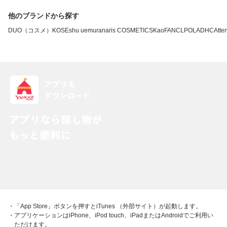
他のブランドから探す
DUO（コスメ）
KOSE
shu uemura
naris COSMETICS
Kao
FANCL
POLA
DHC
Atten
・「App Store」ボタンを押すとiTunes （外部サイト）が起動します。
・アプリケーションはiPhone、iPod touch、iPadまたはAndroidでご利用い
ただけます。