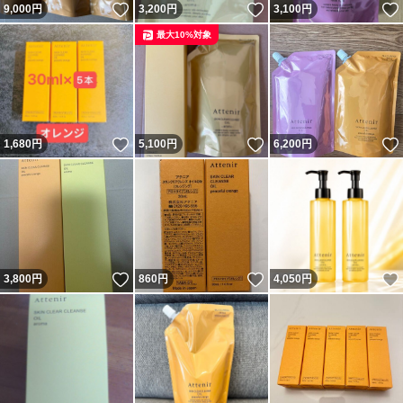
いいね！
いいね！
9,000
円
3,200
円
3,100
円
最大10%対象
いいね！
いいね！
1,680
円
5,100
円
6,200
円
いいね！
いいね！
3,800
円
860
円
4,050
円