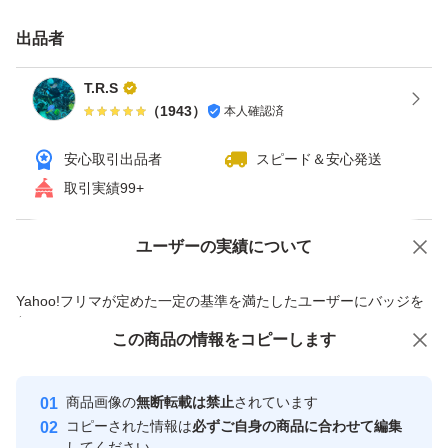
出品者
T.R.S
（
1943
）
本人確認済
安心取引出品者
スピード＆安心発送
取引実績99+
ユーザーの実績について
価格の相談
商品への質問
商品への質問からの値下げ交渉、不適切なカテゴリ変更依頼は禁止です
Yahoo!フリマが定めた一定の基準を満たしたユーザーにバッジを
付与しています
この商品をみている人にオススメ
この商品の情報をコピーします
安心取引出品者
最大10%対象
最大10%対象
Yahoo!フリマの基準をクリアした安
安心取引出品者
商品画像の
無断転載は禁止
されています
心・安全なユーザーです
コピーされた情報は
必ずご自身の商品に合わせて編集
取引実績
してください