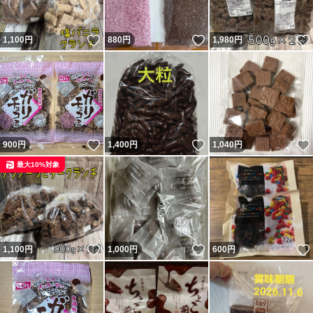
いいね！
いいね！
1,100
円
880
円
1,980
円
いいね！
いいね！
900
円
1,400
円
1,040
円
最大10%対象
いいね！
いいね！
1,100
円
1,000
円
600
円