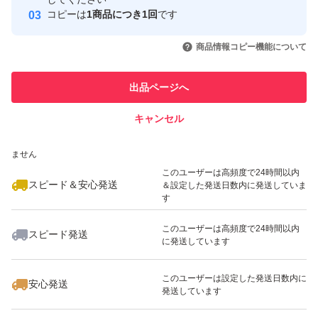
コピーは
1商品につき1回
です
このユーザーはYahoo!フリマの取
取引実績◯+
いいね！
いいね！
1,699
円
1,000
円
1,699
円
引を完了させた実績があります
商品情報コピー機能について
最大10%対象
最大10%対象
このユーザーは他フリマサービス
他フリマ実績◯+
出品ページへ
での取引実績があります
キャンセル
スピード&安心発送
いいね！
いいね！
1,299
※このバッジは実績に基づく表示であり、発送を保証しているものではあり
円
1,200
円
1,000
円
ません
このユーザーは高頻度で24時間以内
スピード＆安心発送
＆設定した発送日数内に発送していま
す
このユーザーは高頻度で24時間以内
スピード発送
に発送しています
いいね！
いいね！
1,000
円
1,099
円
1,100
円
最大10%対象
このユーザーは設定した発送日数内に
安心発送
発送しています