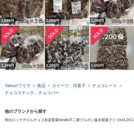
1,699
円
1,699
円
1,299
円
1,299
円
1,299
円
1,550
円
Yahoo!フリマ
食品
スイーツ、洋菓子
チョコレート
チョコスナック、チョコバー
他のブランドから探す
明治
ロッテ
チロルチョコ
有楽製菓
Nestle
不二家
ブルボン
森永製菓
グリコ
KALDI 