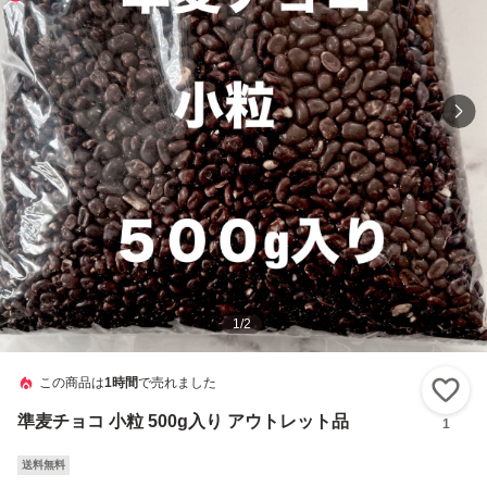
1
/
2
この商品は
1時間
で売れました
い
準麦チョコ 小粒 500g入り アウトレット品
1
送料無料