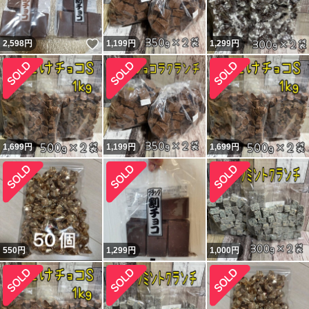
いいね！
2,598
円
1,199
円
1,299
円
1,699
円
1,199
円
1,699
円
550
円
1,299
円
1,000
円