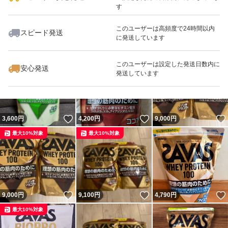
す
このユーザーは高頻度で24時間以内
スピード発送
に発送しています
いいね！
いいね！
9,000
円
5,000
円
4,720
円
最大10%対象
このユーザーは設定した発送日数内に
安心発送
発送しています
いいね！
いいね！
3,600
円
4,200
円
9,000
円
最大10%対象
最大10%対象
いいね！
いいね！
9,000
円
9,100
円
4,790
円
最大10%対象