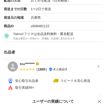
配送の方法
おてがる配送（日本郵便）
発送までの日数
1〜2日で発送
発送元の地域
兵庫県
商品ID
z608482122
Yahoo!フリマは全品送料無料・匿名配送
代金は運営が一旦預かり、評価後、出品者に支払われます
出品者
tnx********
（
1885
）
本人確認済
安心取引出品者
スピード＆安心発送
取引実績99+
ユーザーの実績について
価格の相談
商品への質問