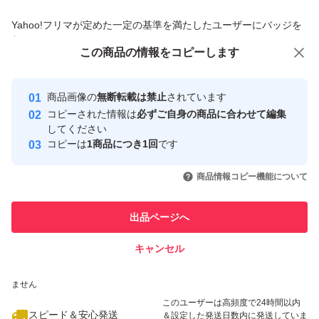
商品への質問からの値下げ交渉、不適切なカテゴリ変更依頼は禁止です
Yahoo!フリマが定めた一定の基準を満たしたユーザーにバッジを
付与しています
この商品をみている人にオススメ
この商品の情報をコピーします
安心取引出品者
最大10%対象
Yahoo!フリマの基準をクリアした安
安心取引出品者
商品画像の
無断転載は禁止
されています
心・安全なユーザーです
コピーされた情報は
必ずご自身の商品に合わせて編集
取引実績
してください
コピーは
1商品につき1回
です
このユーザーはYahoo!フリマの取
取引実績◯+
いいね！
いいね！
4,680
円
4,680
円
4,870
円
引を完了させた実績があります
商品情報コピー機能について
最大10%対象
最大10%対象
最大10%対象
このユーザーは他フリマサービス
他フリマ実績◯+
出品ページへ
での取引実績があります
キャンセル
スピード&安心発送
いいね！
いいね！
9,000
※このバッジは実績に基づく表示であり、発送を保証しているものではあり
円
4,680
円
9,000
円
ません
最大10%対象
このユーザーは高頻度で24時間以内
スピード＆安心発送
＆設定した発送日数内に発送していま