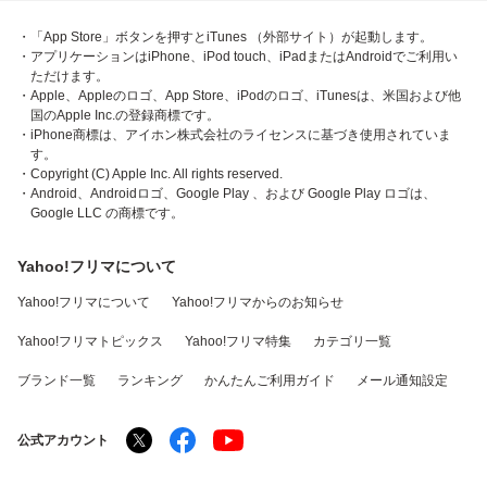
・「App Store」ボタンを押すとiTunes （外部サイト）が起動します。
・アプリケーションはiPhone、iPod touch、iPadまたはAndroidでご利用い
ただけます。
・Apple、Appleのロゴ、App Store、iPodのロゴ、iTunesは、米国および他
国のApple Inc.の登録商標です。
・iPhone商標は、アイホン株式会社のライセンスに基づき使用されていま
す。
・Copyright (C) Apple Inc. All rights reserved.
・Android、Androidロゴ、Google Play 、および Google Play ロゴは、
Google LLC の商標です。
Yahoo!フリマについて
Yahoo!フリマについて
Yahoo!フリマからのお知らせ
Yahoo!フリマトピックス
Yahoo!フリマ特集
カテゴリ一覧
ブランド一覧
ランキング
かんたんご利用ガイド
メール通知設定
公式アカウント