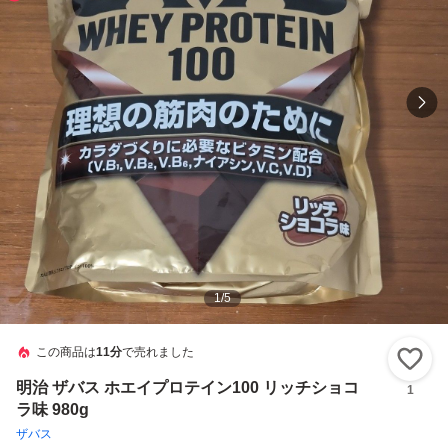
1
/
5
この商品は
11分
で売れました
い
明治 ザバス ホエイプロテイン100 リッチショコ
1
ラ味 980g
ザバス