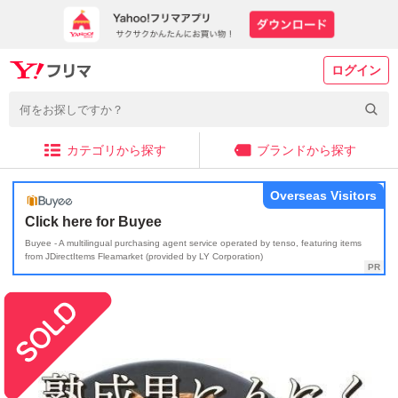
ログイン
カテゴリから探す
ブランドから探す
Overseas Visitors
Click here for Buyee
Buyee - A multilingual purchasing agent service operated by tenso, featuring items
from JDirectItems Fleamarket (provided by LY Corporation)