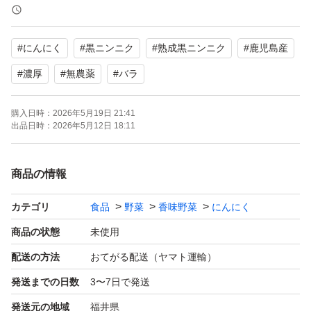
こちらの商品は、無農薬有機栽培のにんにくを使用してお
#
にんにく
#
黒ニンニク
#
熟成黒ニンニク
#
鹿児島産
ります。
#
濃厚
#
無農薬
#
バラ
黒ニンニクが苦しまない程度のゆるめで包装しております
購入日時：
2026年5月19日 21:41
もっと甘くしたい方は 蜂蜜漬けにして食べるのもお勧め
出品日時：
2026年5月12日 18:11
です。
商品の情報
【召し上がり方法】
1日に2～3片を目安に皮を剥いてお召し上がりください。
カテゴリ
食品
野菜
香味野菜
にんにく
商品の状態
未使用
【注意点】
配送の方法
おてがる配送（ヤマト運輸）
◯大きさ・形も大小異なり、作成時に外皮が破れたりして
発送までの日数
3〜7日で発送
ます。市販されてます綺麗な商品とは異なりますが安心し
発送元の地域
福井県