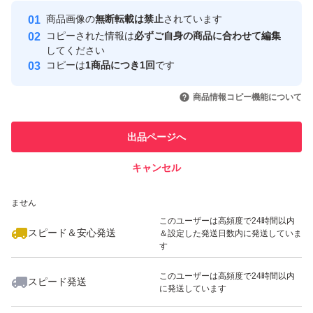
最大10%対象
最大10%対象
Yahoo!フリマの基準をクリアした安
安心取引出品者
商品画像の
無断転載は禁止
されています
心・安全なユーザーです
#黒にんにく
コピーされた情報は
必ずご自身の商品に合わせて編集
取引実績
してください
#黒ニンニク
コピーは
1商品につき1回
です
#白ニンニク
このユーザーはYahoo!フリマの取
取引実績◯+
いいね！
いいね！
1,290
円
1,000
円
2,580
円
引を完了させた実績があります
#ニンニクスプラウト
商品情報コピー機能について
最大10%対象
このユーザーは他フリマサービス
他フリマ実績◯+
出品ページへ
での取引実績があります
名称：熟成黒にんにく
原材料：にんにく
キャンセル
スピード&安心発送
内容量：梱包込み 300ｇ
いいね！
いいね！
560
※このバッジは実績に基づく表示であり、発送を保証しているものではあり
円
1,380
円
1,000
円
ません
賞味期限：発送日から常温で約2ヶ月間、冷蔵で6ヶ月
このユーザーは高頻度で24時間以内
間、冷凍で12ヶ月間
スピード＆安心発送
＆設定した発送日数内に発送していま
す
保存方法：直射日光・高温多湿を避けて冷暗所で保存して
ください。
このユーザーは高頻度で24時間以内
スピード発送
に発送しています
いいね！
いいね！
1,000
円
1,090
円
1,000
円
販売者：干しいも屋さん 福井県大飯郡おおい町岡田４４