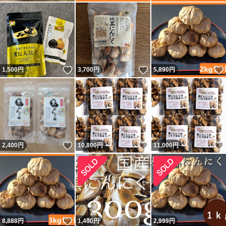
いいね！
いいね！
1,500
円
3,700
円
5,890
円
いいね！
いいね！
2,400
円
10,800
円
11,000
円
いいね！
8,888
円
1,400
円
2,999
円