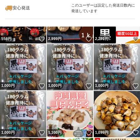
最大10%対象
最大10%対象
－５２－２２
このユーザーは設定した発送日数内に
安心発送
発送しています
いいね！
いいね！
558
円
2,999
円
2,290
円
いいね！
いいね！
1,000
円
1,000
円
1,000
円
いいね！
いいね！
1,000
円
1,100
円
1,099
円