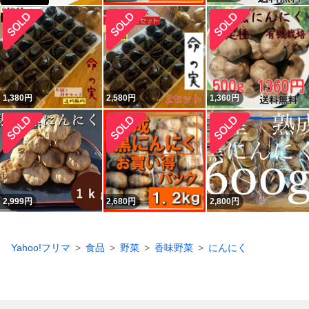
1,380
円
2,580
円
1,360
円
2,999
円
2,680
円
2,800
円
Yahoo!フリマ
食品
野菜
香味野菜
にんにく