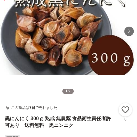
1
/
7
この商品は
7日
で売れました
い
黒にんにく 300ｇ 熟成 無農薬 食品衛生責任者許
0
可あり 送料無料 黒ニンニク