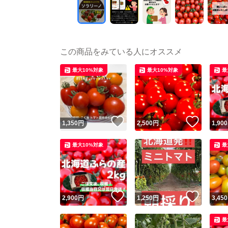
この商品をみている人にオススメ
最大10%対象
最大10%対象
最
いいね！
いいね
1,350
円
2,500
円
1,900
最大10%対象
最
いいね！
いいね
2,900
円
1,250
円
3,450
最