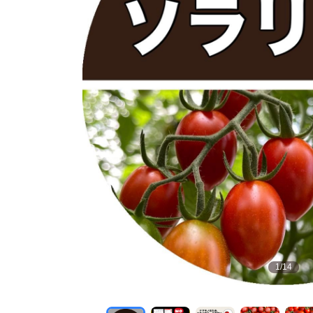
1
/
14