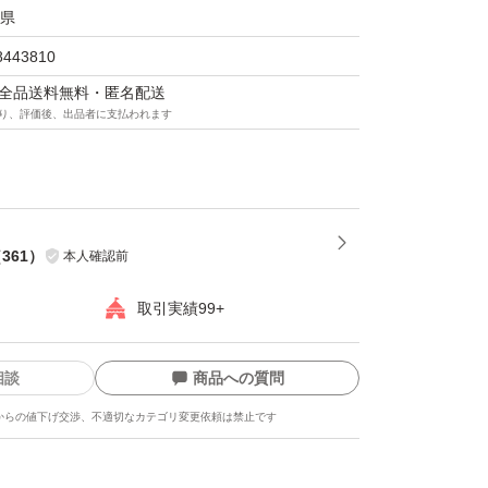
い酸味。後味が良く、何粒でも食べていたくな
県
マトです。
8443810
マは全品送料無料・匿名配送
、さらに産直なので日持ちしますが、ついつい
り、評価後、出品者に支払われます
無くなってしまいます(^^)
トマト本来の美味しさを味わってください。
（
361
）
本人確認前
取引実績99+
トのみで1kg超です。
相談
商品への質問
のうちに宅急便コンパクトで発送いたします。
からの値下げ交渉、不適切なカテゴリ変更依頼は禁止です