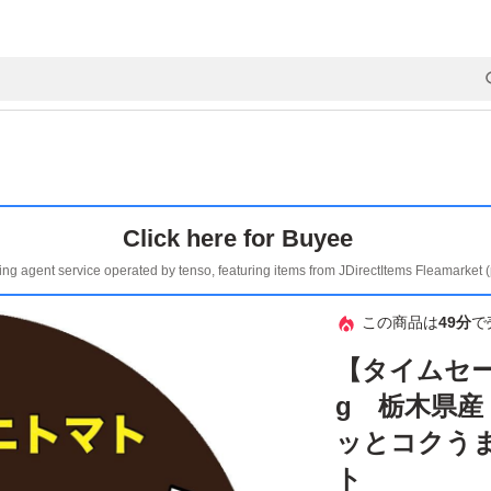
Click here for Buyee
ing agent service operated by tenso, featuring items from JDirectItems Fleamarket 
この商品は
49分
で
【タイムセー
g 栃木県産
ッとコクう
ト