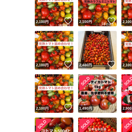
他フ
いいね！
いいね
2,100
円
2,100
円
2,100
スピード
※このバッ
スピ
いいね！
いいね
2,100
円
2,480
円
2,100
スピ
安心
いいね！
2,100
円
1,490
円
2,900