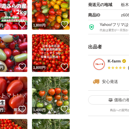
甘く、濃く、程よ
発送元の地域
栃木
る、そんなミニト
商品ID
z60
！
いいね！
いいね！
Yahoo!フリ
円
1,800
円
潰れにくい品種で
代金は運営が一旦預か
食べてしまい、すぐ
出品者
甘いだけではない
K-farm
……………
！
いいね！
いいね！
円
1,800
円
安心発送
●内容量はミニトマ
価格の
●収穫後、その日
！
いいね！
いいね！
円
1,490
円
商品への質問
最短日時で指定。