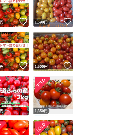
よろしくお願いい
商品情報コピー機
リマ実績◯+
このユーザーは他フリマサービスでの取引実績があります
！
いいね！
いいね！
円
1,599
円
出品ページへ
&安心発送
キャンセル
ジは実績に基づく表示であり、発送を保証しているものではありません
このユーザーは高頻度で24時間以内＆設定した発送日数内に
ード＆安心発送
ます
！
いいね！
いいね！
円
1,500
円
ード発送
このユーザーは高頻度で24時間以内に発送しています
発送
このユーザーは設定した発送日数内に発送しています
円
1,350
円