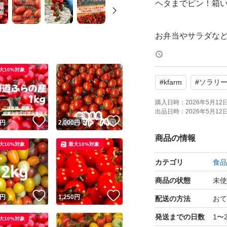
ヘタまでピン！箱
お弁当やサラダな
新鮮なミニトマトは
いろいろなお料理
大10%対象
#
kfarm
#
ソラリ
……………
購入日時：
2026年5月12日 
出品日時：
2026年5月12日 
！
いいね！
いいね！
円
2,000
円
出品する【ソラリ
商品の情報
大10%対象
最大10%対象
土づくりからこだ
カテゴリ
食品
し、育てました。
商品の状態
未使
暖かいハウスの中
！
いいね！
いいね！
円
1,250
円
いに。
配送の方法
おて
噛むとプリッと弾け
発送までの日数
1〜
大10%対象