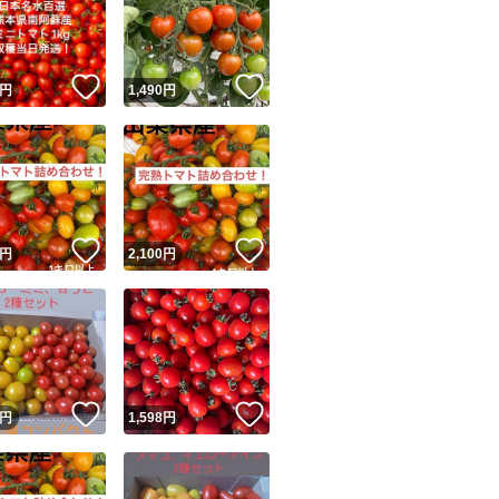
●一粒一粒、丁寧
が、サイズは不揃
ませんので、お入
！
いいね！
いいね！
円
1,490
円
●品質管理に努め
ざいます。その点
す。予めご了承く
ユーザーの実績について
！
いいね！
いいね！
円
2,100
円
o!フリマが定めた一定の基準を満たしたユーザーにバッジを付与しています
●収穫状況により
出品者
順次発送いたしま
この商品の情報をコピーします
取引出品者
Yahoo!フリマの基準をクリアした安心・安全なユーザーです
……………
！
いいね！
いいね！
商品画像の
無断転載は禁止
されています
円
1,598
円
コピーされた情報は
必ずご自身の商品に合わせて編集
してください
コピーは
1商品につき1回
です
沢山のトマト好きの
実績◯+
このユーザーはYahoo!フリマの取引を完了させた実績があり