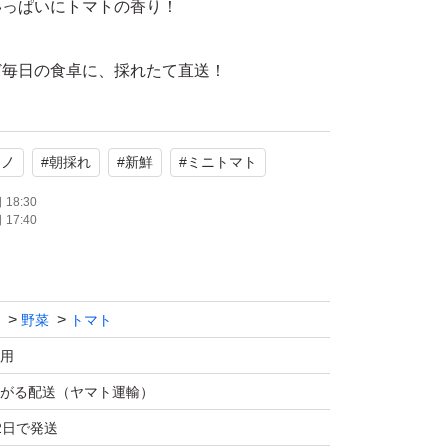
いっぱいにトマトの香り！
ど毎日の食卓に、採れたて直送！
いかがですか♪
にもお使いいただけたら嬉しいです。
ーノ
#
朝採れ
#
新鮮
#
ミニトマト
18:30
17:40
ーノ】は、
わり、農薬・化学肥料を極力控えて徹底管理
野菜
トマト
用
、太陽の光をたっぷり浴びて、濃縮された味わ
がる配送（ヤマト運輸）
て、ジューシー♪
2日で発送