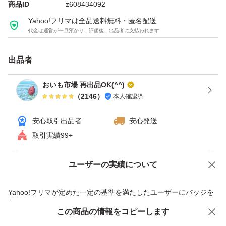
商品ID
z608434092
温度．湿度などで皮に傷がついたり、傷みが出てしまうか
Yahoo!フリマは全品送料無料・匿名配送
もしれません。
代金は運営が一旦預かり、評価後、出品者に支払われます
遠方の方や翌日受け取りできない方は、お受け取り時に傷
出品者
んでいることもあるかもしれませんので、その旨ご了承下
おいも市場 再出品OK(^^)
さい。
（
2146
）
本人確認済
安心取引出品者
安心発送
上記の件で何か気になることがありましたら、ご質問や評
取引実績99+
価する前にコメントにてお問い合わせ下さい。
ユーザーの実績について
価格の相談
商品への質問
一定の温度と湿度が保つ、さつまいも専用貯蔵庫で
商品への質問からの値下げ交渉、不適切なカテゴリ変更依頼は禁止です
追熟させております。
Yahoo!フリマが定めた一定の基準を満たしたユーザーにバッジを
付与しています
ただし、ご購入後は野菜ですので保存状況によって
この商品をみている人にオススメ
この商品の情報をコピーします
安心取引出品者
すぐに傷むこともあります。