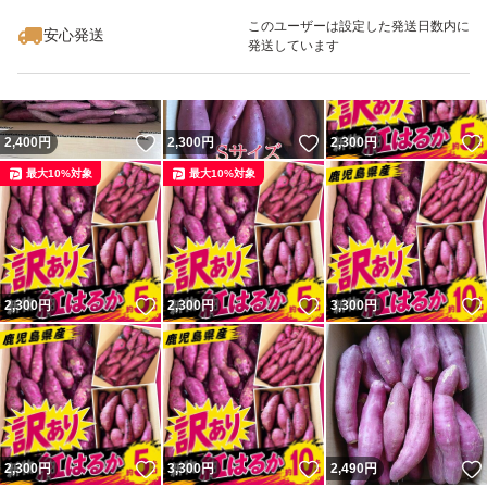
最大10%対象
このユーザーは設定した発送日数内に
安心発送
発送しています
いいね！
いいね！
2,400
円
2,300
円
2,300
円
最大10%対象
最大10%対象
いいね！
いいね！
2,300
円
2,300
円
3,300
円
いいね！
いいね！
2,300
円
3,300
円
2,490
円