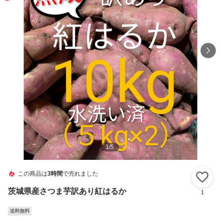
1
/
5
この商品は
3時間
で売れました
い
茨城県産さつま芋訳あり紅はるか
1
送料無料