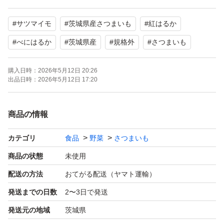
す。
#
サツマイモ
#
茨城県産さつまいも
#
紅はるか
訳ありですので、大きいものや小さいもの、形がいびつだ
#
べにはるか
#
茨城県産
#
規格外
#
さつまいも
ったり、細長いもの、収穫時折れてしまったもの、皮が削
購入日時：
2026年5月12日 20:26
れてしまったもの、虫食いなど、スーパーなどの店頭では
出品日時：
2026年5月12日 17:20
あまり見かけないものも入ってます。
ですが、紅はるかにはかわりはありませんので、
商品の情報
美味しく召し上がれます。
（折れているものはお早めにお召し上がり下さい）
カテゴリ
食品
野菜
さつまいも
商品の状態
未使用
訳ありとなってますが、綺麗なお芋も多く入っておりま
配送の方法
おてがる配送（ヤマト運輸）
す。
発送までの日数
2〜3日で発送
発送元の地域
茨城県
出荷日に検品して箱詰めしておりますが、輸送時の状況や