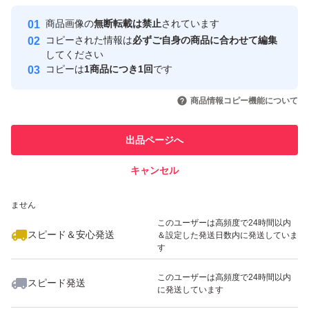
保管には充分ご注意下さい。
Yahoo!フリマの基準をクリアした安
安心取引出品者
商品画像の
無断転載は禁止
されています
心・安全なユーザーです
コピーされた情報は
必ずご自身の商品に合わせて編集
取引実績
してください
お値下げはしません。
コピーは
1商品につき1回
です
写真はイメージです。
このユーザーはYahoo!フリマの取
取引実績◯+
いいね！
いいね！
3,300
円
3,300
円
3,300
円
引を完了させた実績があります
商品情報コピー機能について
最大10%対象
このユーザーは他フリマサービス
他フリマ実績◯+
出品ページへ
での取引実績があります
キャンセル
スピード&安心発送
いいね！
いいね！
3,680
※このバッジは実績に基づく表示であり、発送を保証しているものではあり
円
3,300
円
2,780
円
ません
最大10%対象
最大10%対象
最大10%対象
このユーザーは高頻度で24時間以内
スピード＆安心発送
＆設定した発送日数内に発送していま
す
このユーザーは高頻度で24時間以内
スピード発送
に発送しています
いいね！
いいね！
4,500
円
4,500
円
4,500
円