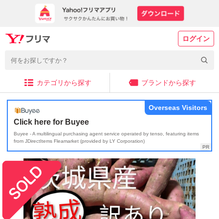
ログイン
カテゴリから探す
ブランドから探す
Overseas Visitors
Click here for Buyee
Buyee - A multilingual purchasing agent service operated by tenso, featuring items
from JDirectItems Fleamarket (provided by LY Corporation)