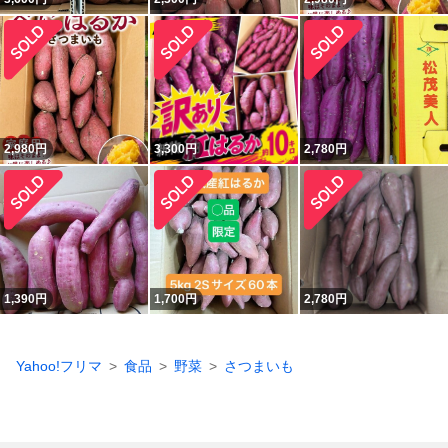
2,980
円
3,300
円
2,780
円
1,390
円
1,700
円
2,780
円
Yahoo!フリマ
食品
野菜
さつまいも