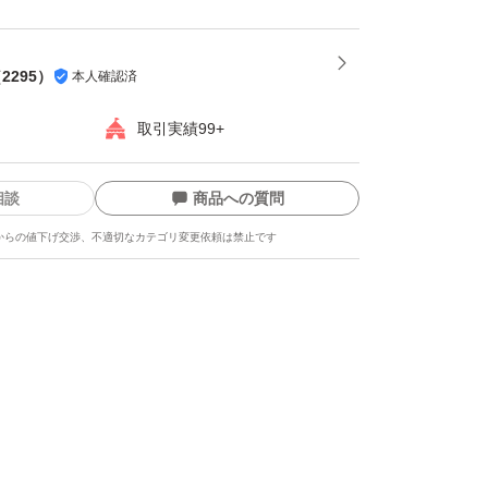
。
損しやすい為プラスチック箱を推奨します。※
（
2295
）
本人確認済
都合上ダンボールでの発送がメインとなりま
取引実績99+
相談
商品への質問
-----
からの値下げ交渉、不適切なカテゴリ変更依頼は禁止です
龍、而今、鍋島、勝駒、花邑、花陽浴、新政、
美人、写楽、No6、鳳凰美田、久保田、作、
吟醸、純米大吟醸、日本酒、亜麻猫、陽乃鳥、
、日本酒、山本、冩楽、飛露喜、十四代、磯自
まつもと、花陽浴、勝駒、九平次、久保田、山
酒屋