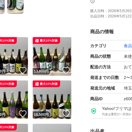
購入日時：
2026年5月26日 
出品日時：
2026年5月12日 
よろしくお願いし
商品の情報
【お願い】
大10%対象
最大10%対象
カテゴリ
食品
・Yahoo!フリ
せん。ご了承くだ
商品の状態
未使
・購入意思のない
配送の方法
おて
！
いいね！
いいね！
0
円
13,000
円
・20歳未満の方に
発送までの日数
2〜
大10%対象
最大10%対象
・段ボールでの発
発送元の地域
埼玉
P箱で発送しており
商品ID
z60
・段ボールご希望
Yahoo!フリ
・配達日時のご希
！
いいね！
いいね！
0
円
16,500
円
代金は運営が一旦預か
さい。
大10%対象
出品者
・日曜日、月曜日