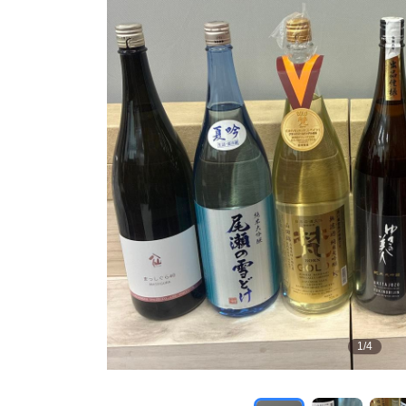
1
/
4