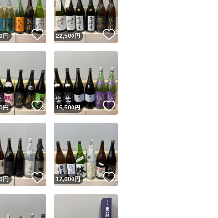
商品情報コピー機
リマ実績◯+
このユーザーは他フリマサービスでの取引実績があります
！
いいね！
いいね！
0
円
22,500
円
出品ページへ
&安心発送
キャンセル
ジは実績に基づく表示であり、発送を保証しているものではありません
このユーザーは高頻度で24時間以内＆設定した発送日数内に
ード＆安心発送
ます
！
いいね！
いいね！
0
円
16,500
円
ード発送
このユーザーは高頻度で24時間以内に発送しています
発送
このユーザーは設定した発送日数内に発送しています
！
いいね！
いいね！
0
円
12,000
円