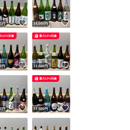
！
いいね！
いいね！
0
円
14,000
円
大10%対象
最大10%対象
ユーザーの実績について
！
いいね！
いいね！
0
円
11,000
円
o!フリマが定めた一定の基準を満たしたユーザーにバッジを付与しています
最大10%対象
出品者
この商品の情報をコピーします
取引出品者
Yahoo!フリマの基準をクリアした安心・安全なユーザーです
！
いいね！
いいね！
商品画像の
無断転載は禁止
されています
0
円
11,500
円
コピーされた情報は
必ずご自身の商品に合わせて編集
してください
コピーは
1商品につき1回
です
実績◯+
このユーザーはYahoo!フリマの取引を完了させた実績があり