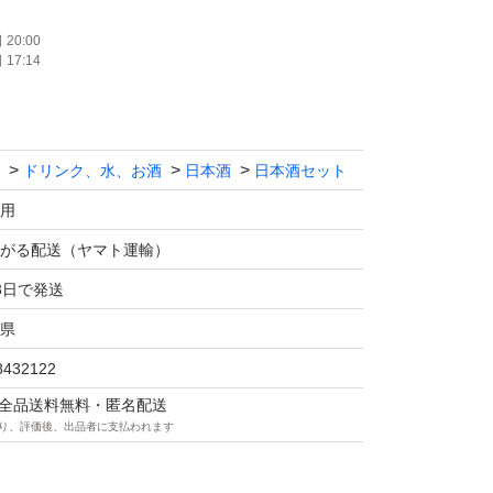
20:00
17:14
ます！！
ドリンク、水、お酒
日本酒
日本酒セット
マの仕様につきクール便での発送は行なっておりま
さい。
用
価格相談はお辞めください。
がる配送（ヤマト運輸）
は販売しません。
3日で発送
送中に割れてしまう事があったため、お酒用の
県
ます！
8432122
の際は購入後にメッセージでご連絡ください。
マは全品送料無料・匿名配送
望がある方も購入後のメッセージでご連絡くだ
り、評価後、出品者に支払われます
は発送をお休みさせて頂く場合がございます