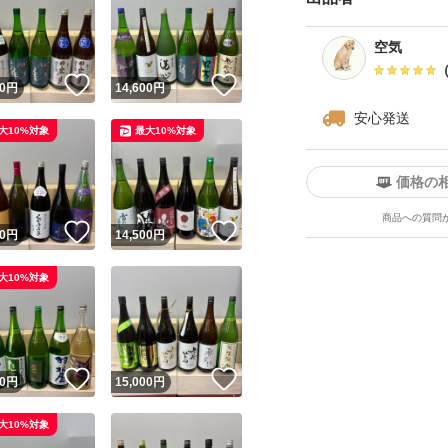
が、ご了承下さい
空気
・ダンボールは破
！
いいね！
いいね！
0
円
14,600
円
四合瓶はサイズの
安心発送
す。
大10%対象
最大10%対象
価格の
------------検索用-------
商品への質問
獺祭、十四代、黒
！
いいね！
いいね！
0
円
14,500
円
飛露喜、田酒、東洋
大10%対象
澤屋まつもと、大
天蛙、プレミア酒
慢
！
いいね！
いいね！
0
円
15,000
円
くどき上手、澤屋
田錦、白鶴錦、居
大10%対象