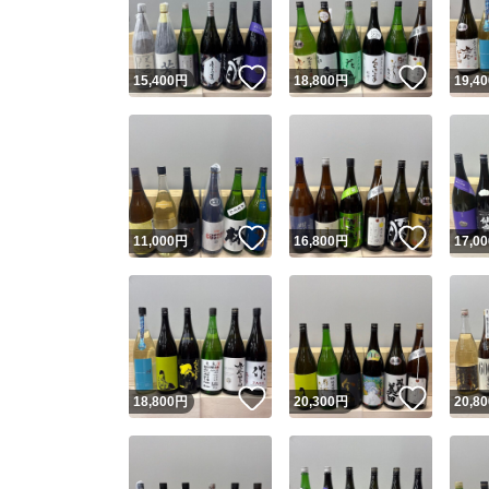
他フ
いいね！
いいね
15,400
円
18,800
円
19,40
スピード
※このバッ
スピ
いいね！
いいね
11,000
円
16,800
円
17,00
スピ
安心
いいね！
いいね
18,800
円
20,300
円
20,80