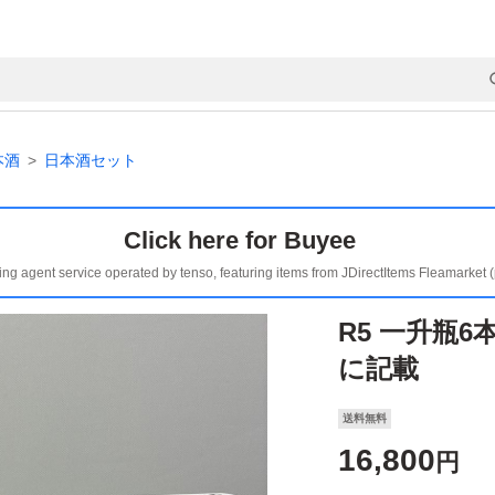
本酒
日本酒セット
Click here for Buyee
ing agent service operated by tenso, featuring items from JDirectItems Fleamarket 
R5 一升瓶
に記載
送料無料
16,800
円