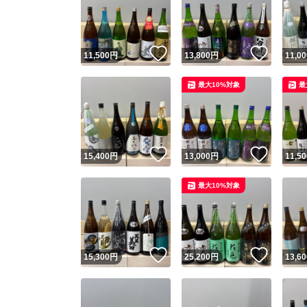
いいね！
いいね
11,500
円
13,800
円
11,00
最大10%対象
最
いいね！
いいね
15,400
円
13,000
円
11,50
Yaho
最大10%対象
安心取引
安心
いいね！
いいね
15,300
円
25,200
円
13,60
取引実績
取引