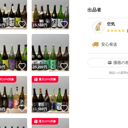
さい。
出品者
・日曜日、月曜日
が、ご了承下さい
！
いいね！
いいね！
空気
0
円
15,500
円
・ダンボールは破
四合瓶はサイズの
安心発送
す。
価格の
------------検索用-------
！
いいね！
いいね！
0
円
25,200
円
商品への質問
獺祭、十四代、黒
大10%対象
最大10%対象
飛露喜、田酒、東洋
澤屋まつもと、大
天蛙、プレミア酒
！
いいね！
いいね！
0
円
11,500
円
慢
くどき上手、澤屋
最大10%対象