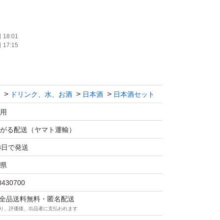
、返品、返金はお断りします。
18:01
17:15
ます！！
ドリンク、水、お酒
日本酒
日本酒セット
マの仕様につきクール便での発送は行なっておりま
さい。
用
価格相談はお辞めください。
がる配送（ヤマト運輸）
は販売しません。
3日で発送
送中に割れてしまう事があったため、お酒用の
県
ます！
8430700
の際は購入後にメッセージでご連絡ください。
マは全品送料無料・匿名配送
望がある方も購入後のメッセージでご連絡くだ
り、評価後、出品者に支払われます