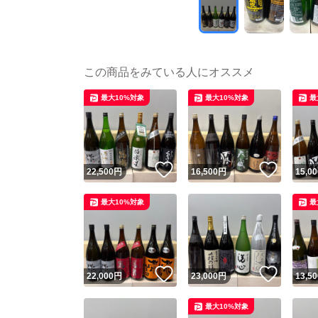
この商品をみている人にオススメ
最大10%対象
最大10%対象
最
いいね！
いいね
22,500
円
16,500
円
15,00
最大10%対象
最
いいね！
いいね
22,000
円
23,000
円
13,50
最大10%対象