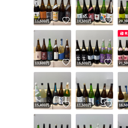
他フ
いいね！
いいね
11,500
円
14,500
円
20,30
スピード
最
※このバッ
スピ
いいね！
いいね
13,600
円
16,500
円
21,50
スピ
安心
いいね！
いいね
15,400
円
11,500
円
16,50