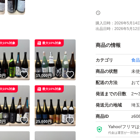
トラブル防止の為
購入日時：
2026年5月14日 
出品日時：
2026年5月12日 
よろしくお願いし
大10%対象
最大10%対象
商品の情報
【お願い】
カテゴリ
食品
・Yahoo!フリ
せん。ご了承くだ
商品の状態
未使
！
いいね！
いいね！
0
円
15,000
円
・購入意思のない
配送の方法
おて
大10%対象
最大10%対象
・20歳未満の方に
発送までの日数
2〜
・段ボールでの発
発送元の地域
埼玉
P箱で発送しており
商品ID
z60
！
いいね！
いいね！
・段ボールご希望
0
円
25,600
円
Yahoo!フリ
・配達日時のご希
代金は運営が一旦預か