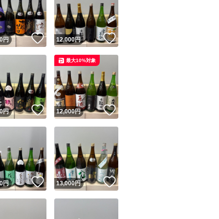
田錦、白鶴錦、居
！
いいね！
いいね！
0
円
12,000
円
最大10%対象
ユーザーの実績について
！
いいね！
いいね！
0
円
12,000
円
o!フリマが定めた一定の基準を満たしたユーザーにバッジを付与しています
出品者
この商品の情報をコピーします
取引出品者
Yahoo!フリマの基準をクリアした安心・安全なユーザーです
！
いいね！
いいね！
商品画像の
無断転載は禁止
されています
0
円
13,000
円
コピーされた情報は
必ずご自身の商品に合わせて編集
してください
コピーは
1商品につき1回
です
実績◯+
このユーザーはYahoo!フリマの取引を完了させた実績があり