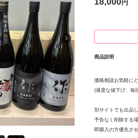
18,000
円
商品説明
価格相談お気軽に
(過度な値下げ、毎
別サイトでも出品
予告なく削除する
即購入の方優先さ