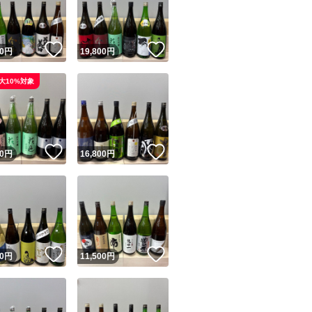
商品情報コピー機
リマ実績◯+
このユーザーは他フリマサービスでの取引実績があります
！
いいね！
いいね！
0
円
19,800
円
出品ページへ
&安心発送
大10%対象
キャンセル
ジは実績に基づく表示であり、発送を保証しているものではありません
このユーザーは高頻度で24時間以内＆設定した発送日数内に
ード＆安心発送
ます
！
いいね！
いいね！
0
円
16,800
円
ード発送
このユーザーは高頻度で24時間以内に発送しています
発送
このユーザーは設定した発送日数内に発送しています
！
いいね！
いいね！
0
円
11,500
円