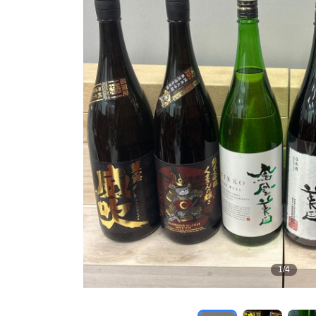
1
/
4