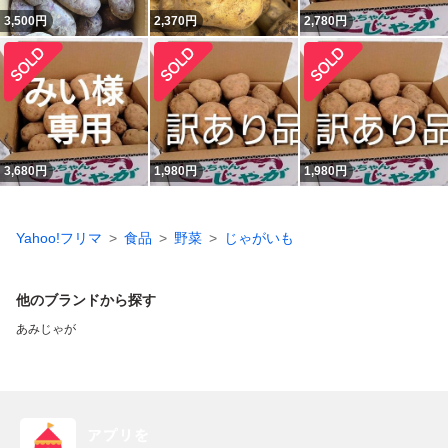
3,500
円
2,370
円
2,780
円
3,680
円
1,980
円
1,980
円
Yahoo!フリマ
食品
野菜
じゃがいも
他のブランドから探す
あみじゃが