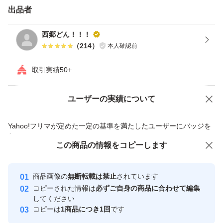
今年の新じゃがいも市場価格高くなっております。
出品者
送料等の関係でギリギリのお値段ですのでお値下げ等はご
西郷どん！！！
遠慮頂けますようお願いいたしますm(_ _)m
（
214
）
本人確認前
取引実績50+
また20kgなどご希望ございましたらコメント下さい！
対応致します(*^^*)
ユーザーの実績について
価格の相談
商品への質問
商品への質問からの値下げ交渉、不適切なカテゴリ変更依頼は禁止です
10キロリサイクル箱に詰めて発送致します。
Yahoo!フリマが定めた一定の基準を満たしたユーザーにバッジを
付与しています
この商品をみている人にオススメ
この商品の情報をコピーします
安心取引出品者
Yahoo!フリマの基準をクリアした安
安心取引出品者
商品画像の
無断転載は禁止
されています
心・安全なユーザーです
コピーされた情報は
必ずご自身の商品に合わせて編集
取引実績
してください
コピーは
1商品につき1回
です
このユーザーはYahoo!フリマの取
取引実績◯+