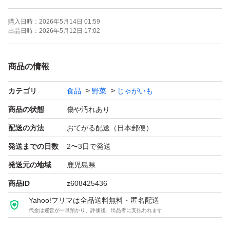
御理解くださる方のみご購入下さい。
購入日時：
2026年5月14日 01:59
出品日時：
2026年5月12日 17:02
※写真の通り訳あり品です。申し訳ございませんがご了承
ください。
商品の情報
カテゴリ
食品
野菜
じゃがいも
品種・・・ニシユタカ
商品の状態
傷や汚れあり
M〜2Ｌをお詰めしてお届けします。
配送の方法
おてがる配送（日本郵便）
発送までの日数
2〜3日で発送
昨年から野菜の価格高騰が続いておりますが、じゃがいも
発送元の地域
鹿児島県
はカレーや肉じゃが、コロッケ、ポテトサラダなど何かと
商品ID
z608425436
あったら便利なお野菜！！
Yahoo!フリマは全品送料無料・匿名配送
10kgなのでたっぷりお使い頂けます！！
代金は運営が一旦預かり、評価後、出品者に支払われます