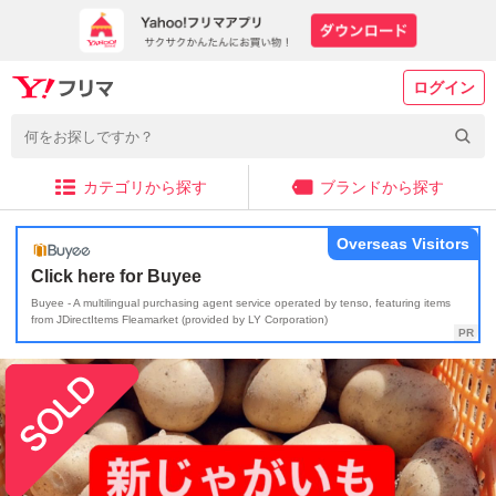
ログイン
カテゴリから探す
ブランドから探す
Overseas Visitors
Click here for Buyee
Buyee - A multilingual purchasing agent service operated by tenso, featuring items
from JDirectItems Fleamarket (provided by LY Corporation)