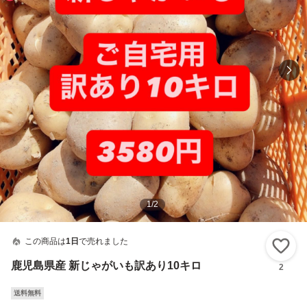
1
/
2
この商品は
1日
で売れました
い
鹿児島県産 新じゃがいも訳あり10キロ
2
送料無料