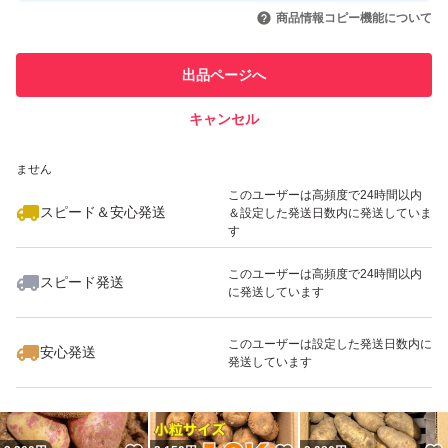
いいね！
いいね！
2,800
円
3,300
円
2,000
円
引を完了させた実績があります
商品情報コピー機能について
最大10%対象
このユーザーは他フリマサービス
他フリマ実績◯+
出品ページへ
での取引実績があります
キャンセル
スピード&安心発送
いいね！
いいね！
3,300
※このバッジは実績に基づく表示であり、発送を保証しているものではあり
円
3,860
円
3,060
円
ません
最大10%対象
このユーザーは高頻度で24時間以内
スピード＆安心発送
＆設定した発送日数内に発送していま
す
このユーザーは高頻度で24時間以内
スピード発送
に発送しています
いいね！
いいね！
3,400
円
1,850
円
2,410
円
このユーザーは設定した発送日数内に
安心発送
発送しています