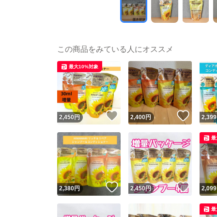
この商品をみている人にオススメ
最大10%対象
いいね！
いいね
2,450
円
2,400
円
2,399
最
いいね！
いいね
2,380
円
2,450
円
2,099
最