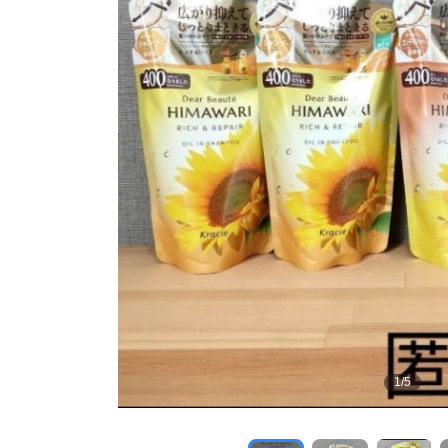
1
/
5