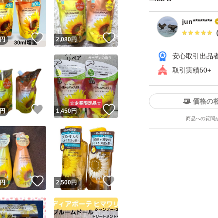
jun********
！
いいね！
いいね！
円
2,080
円
安心取引出品
取引実績50+
ユーザーの実績について
価格の
！
いいね！
いいね！
円
1,450
円
商品への質問
o!フリマが定めた一定の基準を満たしたユーザーにバッジを付与しています
出品者
この商品の情報をコピーします
取引出品者
Yahoo!フリマの基準をクリアした安心・安全なユーザーです
！
いいね！
いいね！
商品画像の
無断転載は禁止
されています
円
2,500
円
コピーされた情報は
必ずご自身の商品に合わせて編集
してください
コピーは
1商品につき1回
です
実績◯+
このユーザーはYahoo!フリマの取引を完了させた実績があり