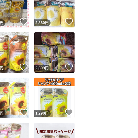
商品情報コピー機
リマ実績◯+
このユーザーは他フリマサービスでの取引実績があります
！
いいね！
いいね！
円
2,880
円
出品ページへ
&安心発送
キャンセル
ジは実績に基づく表示であり、発送を保証しているものではありません
このユーザーは高頻度で24時間以内＆設定した発送日数内に
ード＆安心発送
ます
！
いいね！
いいね！
円
2,899
円
ード発送
このユーザーは高頻度で24時間以内に発送しています
発送
このユーザーは設定した発送日数内に発送しています
！
いいね！
いいね！
円
1,290
円