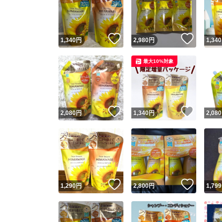
いいね！
いいね
1,340
円
2,980
円
1,340
最大10%対象
いいね！
いいね
2,080
円
1,340
円
2,080
Yaho
安心取引
安心
いいね！
いいね
1,290
円
2,800
円
1,799
取引実績
取引