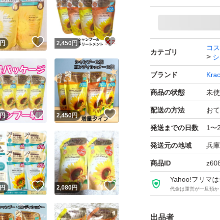
！
いいね！
いいね！
円
2,450
円
コス
カテゴリ
シ
ブランド
Krac
商品の状態
未使
配送の方法
おて
！
いいね！
いいね！
円
2,450
円
発送までの日数
1〜
発送元の地域
兵庫
商品ID
z60
Yahoo!フリ
！
いいね！
いいね！
円
2,080
円
代金は運営が一旦預か
出品者