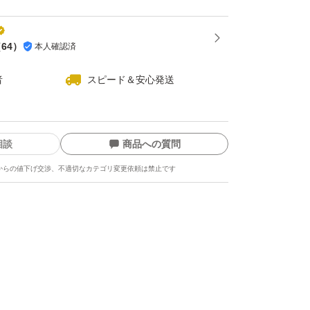
（
64
）
本人確認済
者
スピード＆安心発送
相談
商品への質問
からの値下げ交渉、不適切なカテゴリ変更依頼は禁止です
ます