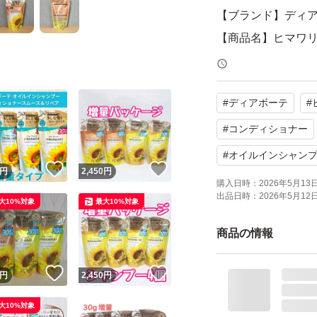
【ブランド】ディ
【商品名】ヒマワリ
ディショナー
【容量】各400ml
#
ディアボーテ
#
【セット内容】シャ
【商品の状態】未
#
コンディショナー
よろしくお願いい
#
オイルインシャン
！
いいね！
いいね！
円
2,450
円
購入日時：
2026年5月13日 
出品日時：
2026年5月12日 
大10%対象
最大10%対象
商品の情報
！
いいね！
いいね！
円
2,450
円
大10%対象