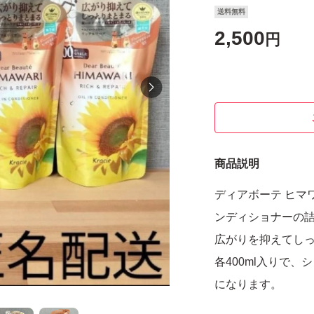
送料無料
2,500
円
商品説明
ディアボーテ ヒマ
ンディショナーの詰
広がりを抑えてし
各400ml入りで
になります。