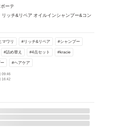
アボーテ
 リッチ&リペア オイルインシャンプー&コン
ヒマワリ
#
リッチ&リペア
#
シャンプー
ンプー2点、コンディショナー2点
使用
#
詰め替え
#
4点セット
#
kracie
たします。
プー
#
ヘアケア
09:46
16:42