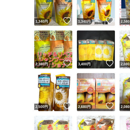
他フ
いいね！
いいね
1,340
円
1,340
円
2,580
スピード
※このバッ
スピ
いいね！
いいね
2,380
円
3,400
円
2,080
スピ
安心
いいね！
いいね
2,500
円
2,680
円
2,080