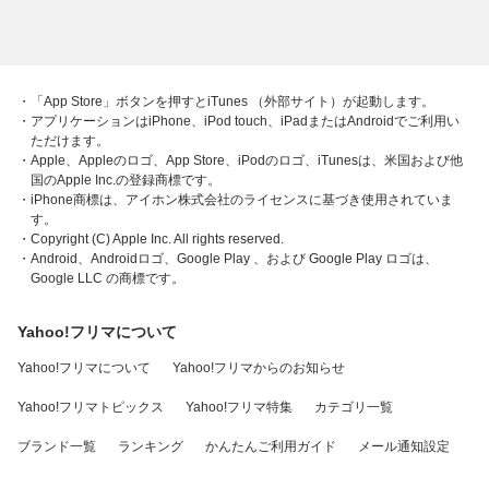
・「App Store」ボタンを押すとiTunes （外部サイト）が起動します。
・アプリケーションはiPhone、iPod touch、iPadまたはAndroidでご利用い
ただけます。
・Apple、Appleのロゴ、App Store、iPodのロゴ、iTunesは、米国および他
国のApple Inc.の登録商標です。
・iPhone商標は、アイホン株式会社のライセンスに基づき使用されていま
す。
・Copyright (C) Apple Inc. All rights reserved.
・Android、Androidロゴ、Google Play 、および Google Play ロゴは、
Google LLC の商標です。
Yahoo!フリマについて
Yahoo!フリマについて
Yahoo!フリマからのお知らせ
Yahoo!フリマトピックス
Yahoo!フリマ特集
カテゴリ一覧
ブランド一覧
ランキング
かんたんご利用ガイド
メール通知設定