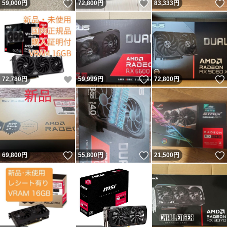
いいね！
いいね！
59,000
円
72,800
円
83,333
円
いいね！
いいね！
72,780
円
59,999
円
72,800
円
いいね！
いいね！
69,800
円
55,800
円
21,500
円