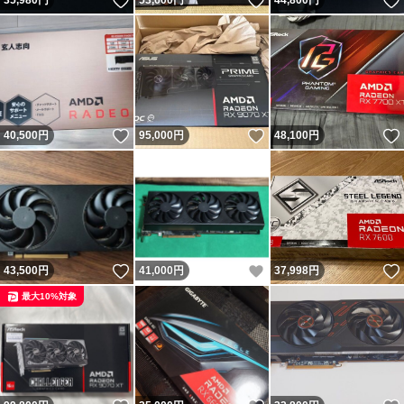
いいね！
いいね！
35,980
円
53,600
円
44,800
円
いいね！
いいね！
40,500
円
95,000
円
48,100
円
いいね！
いいね！
43,500
円
41,000
円
37,998
円
最大10%対象