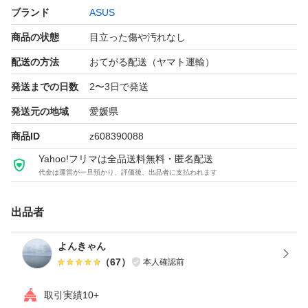
ブランド
ASUS
商品の状態
目立った傷や汚れなし
配送の方法
おてがる配送（ヤマト運輸）
発送までの日数
2〜3日で発送
発送元の地域
愛媛県
商品ID
z608390088
Yahoo!フリマは全品送料無料・匿名配送
代金は運営が一旦預かり、評価後、出品者に支払われます
出品者
よんきゃん
（
67
）
本人確認前
取引実績10+