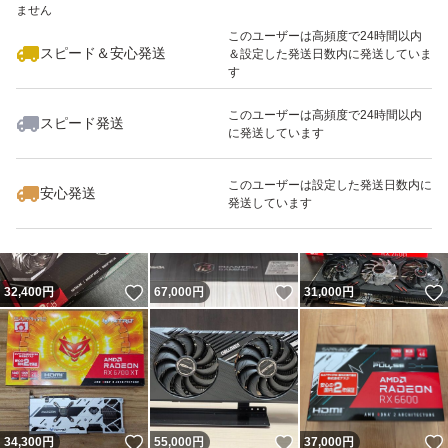
ません
最大10%対象
このユーザーは高頻度で24時間以内
スピード＆安心発送
＆設定した発送日数内に発送していま
す
このユーザーは高頻度で24時間以内
スピード発送
に発送しています
いいね！
いいね！
18,000
円
34,000
円
37,600
円
このユーザーは設定した発送日数内に
安心発送
発送しています
いいね！
いいね！
32,400
円
67,000
円
31,000
円
いいね！
いいね！
34,300
円
55,000
円
37,000
円