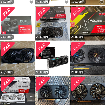
いいね！
いいね！
64,780
円
49,800
円
100,000
円
24,000
円
20,600
円
28,800
円
25,500
円
90,000
円
29,000
円