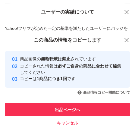
ユーザーの実績について
価格の相談
商品への質問
商品への質問からの値下げ交渉、不適切なカテゴリ変更依頼は禁止です
Yahoo!フリマが定めた一定の基準を満たしたユーザーにバッジを
付与しています
この商品をみている人にオススメ
この商品の情報をコピーします
安心取引出品者
最大10%対象
Yahoo!フリマの基準をクリアした安
安心取引出品者
商品画像の
無断転載は禁止
されています
心・安全なユーザーです
コピーされた情報は
必ずご自身の商品に合わせて編集
取引実績
してください
コピーは
1商品につき1回
です
このユーザーはYahoo!フリマの取
取引実績◯+
いいね！
いいね！
45,000
円
31,900
円
34,800
円
引を完了させた実績があります
商品情報コピー機能について
このユーザーは他フリマサービス
他フリマ実績◯+
出品ページへ
での取引実績があります
キャンセル
スピード&安心発送
いいね！
いいね！
23,000
※このバッジは実績に基づく表示であり、発送を保証しているものではあり
円
32,200
円
21,580
円