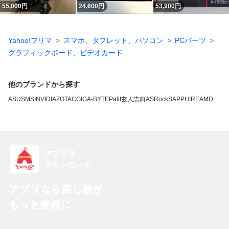
55,000
円
24,600
円
53,900
円
Yahoo!フリマ
スマホ、タブレット、パソコン
PCパーツ
グラフィックボード、ビデオカード
他のブランドから探す
ASUS
MSI
NVIDIA
ZOTAC
GIGA-BYTE
Palit
玄人志向
ASRock
SAPPHIRE
AMD