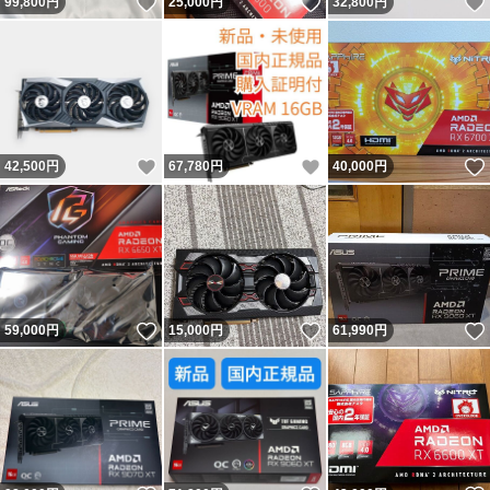
いいね！
いいね！
99,800
円
25,000
円
32,800
円
いいね！
いいね！
42,500
円
67,780
円
40,000
円
いいね！
いいね！
59,000
円
15,000
円
61,990
円