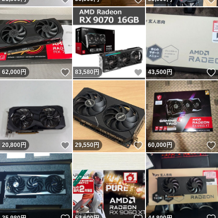
いいね！
いいね！
62,000
円
83,580
円
43,500
円
いいね！
いいね！
20,800
円
29,550
円
60,000
円