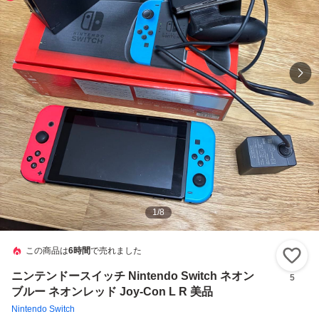
1
/
8
この商品は
6時間
で売れました
い
ニンテンドースイッチ Nintendo Switch ネオン
5
ブルー ネオンレッド Joy-Con L R 美品
Nintendo Switch