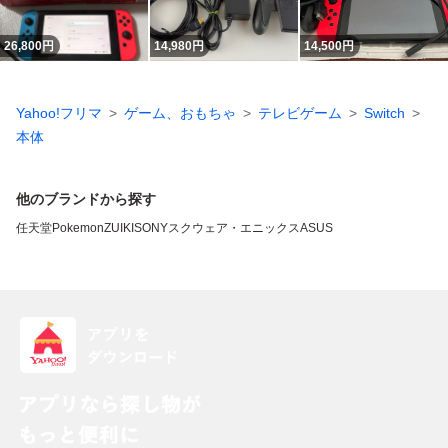
26,800
円
14,980
円
14,500
円
Yahoo!フリマ
ゲーム、おもちゃ
テレビゲーム
Switch
本体
他のブランドから探す
任天堂
Pokemon
ZUIKI
SONY
スクウェア・エニックス
ASUS