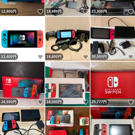
いいね！
いいね！
12,900
円
18,999
円
23,300
円
いいね！
いいね！
21,400
円
19,800
円
30,000
円
いいね！
いいね！
26,500
円
18,500
円
25,777
円