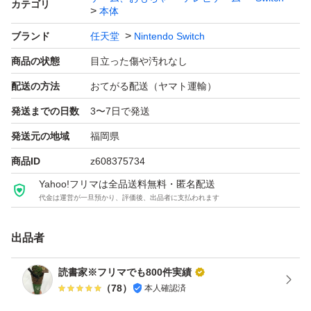
カテゴリ
本体
・Joy-Conストラップ ×2
ブランド
任天堂
Nintendo Switch
・HDMIケーブル
商品の状態
目立った傷や汚れなし
・外箱
配送の方法
おてがる配送（ヤマト運輸）
【発送について】
発送までの日数
3〜7日で発送
緩衝材（プチプチ）で丁寧に梱包し、発送
発送元の地域
福岡県
商品ID
z608375734
【その他】
Yahoo!フリマは全品送料無料・匿名配送
ペット、喫煙者はおりません。
代金は運営が一旦預かり、評価後、出品者に支払われます
すり替え防止のため、返品はお断りさせていただいており
出品者
ます。
即購入OKです。よろしくお願いいたします。
読書家※フリマでも800件実績
（
78
）
本人確認済
#任天堂 #ゲーム #本体 #NintendoSwitch #Nintendo_Switc