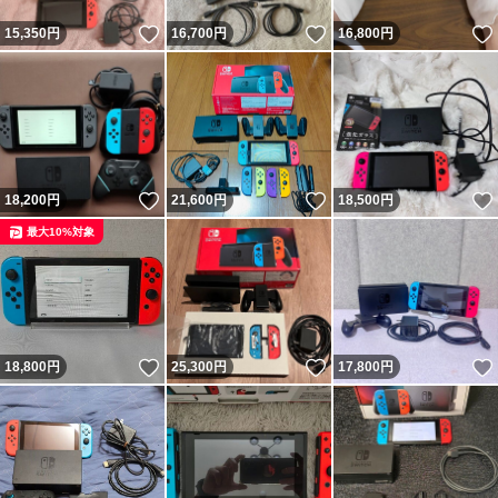
いいね！
いいね！
15,350
円
16,700
円
16,800
円
いいね！
いいね！
18,200
円
21,600
円
18,500
円
最大10%対象
いいね！
いいね！
18,800
円
25,300
円
17,800
円