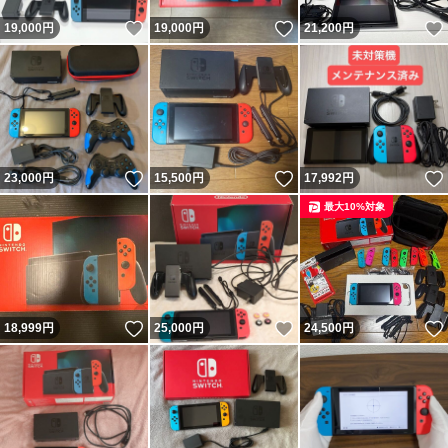
いいね！
いいね！
19,000
円
19,000
円
21,200
円
いいね！
いいね！
23,000
円
15,500
円
17,992
円
最大10%対象
いいね！
いいね！
18,999
円
25,000
円
24,500
円