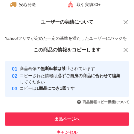
安心発送
取引実績30+
h #Switch
ユーザーの実績について
価格の相談
商品への質問
Nintendo Switch Joy-Con （L）ネオンブルー/（R）ネオ
商品への質問からの値下げ交渉、不適切なカテゴリ変更依頼は禁止です
ンレッド 新モデル
Yahoo!フリマが定めた一定の基準を満たしたユーザーにバッジを
付与しています
ブランド：任天堂 Nintendo Switch
この商品をみている人にオススメ
この商品の情報をコピーします
安心取引出品者
セット内容：本体
最大10%対象
最大10%対象
Yahoo!フリマの基準をクリアした安
パッケージ種類：通常版
安心取引出品者
商品画像の
無断転載は禁止
されています
心・安全なユーザーです
色：レッド系 ブルー系
コピーされた情報は
必ずご自身の商品に合わせて編集
取引実績
してください
コピーは
1商品につき1回
です
このユーザーはYahoo!フリマの取
取引実績◯+
いいね！
いいね！
19,699
円
17,000
円
20,700
円
引を完了させた実績があります
商品情報コピー機能について
このユーザーは他フリマサービス
他フリマ実績◯+
出品ページへ
での取引実績があります
キャンセル
スピード&安心発送