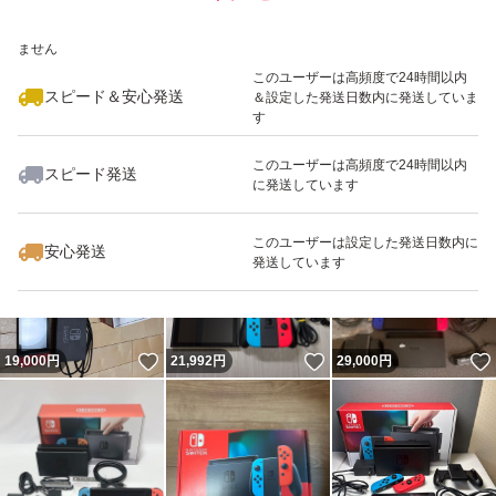
いいね！
いいね！
15,980
※このバッジは実績に基づく表示であり、発送を保証しているものではあり
円
22,999
円
16,700
円
ません
最大10%対象
このユーザーは高頻度で24時間以内
スピード＆安心発送
＆設定した発送日数内に発送していま
す
このユーザーは高頻度で24時間以内
スピード発送
に発送しています
いいね！
いいね！
21,785
円
15,300
円
26,800
円
このユーザーは設定した発送日数内に
安心発送
発送しています
いいね！
いいね！
19,000
円
21,992
円
29,000
円