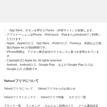
・「App Store」ボタンを押すとiTunes （外部サイト）が起動します。
・アプリケーションはiPhone、iPod touch、iPadまたはAndroidでご利用い
ただけます。
・Apple、Appleのロゴ、App Store、iPodのロゴ、iTunesは、米国および他
国のApple Inc.の登録商標です。
・iPhone商標は、アイホン株式会社のライセンスに基づき使用されていま
す。
・Copyright (C) Apple Inc. All rights reserved.
・Android、Androidロゴ、Google Play 、および Google Play ロゴは、
Google LLC の商標です。
Yahoo!フリマについて
Yahoo!フリマについて
Yahoo!フリマからのお知らせ
Yahoo!フリマトピックス
Yahoo!フリマ特集
カテゴリ一覧
ブランド一覧
ランキング
かんたんご利用ガイド
メール通知設定