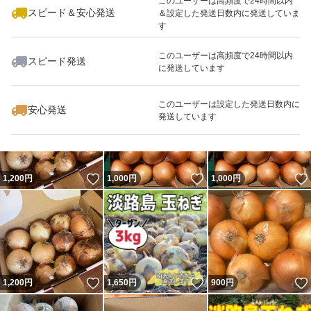
このユーザーは高頻度で24時間以内
スピード＆安心発送
＆設定した発送日数内に発送していま
す
このユーザーは高頻度で24時間以内
スピード発送
に発送しています
いいね！
いいね！
1,780
円
1,450
円
1,200
円
このユーザーは設定した発送日数内に
安心発送
発送しています
いいね！
いいね！
1,200
円
1,000
円
1,000
円
いいね！
いいね！
1,200
円
1,650
円
900
円