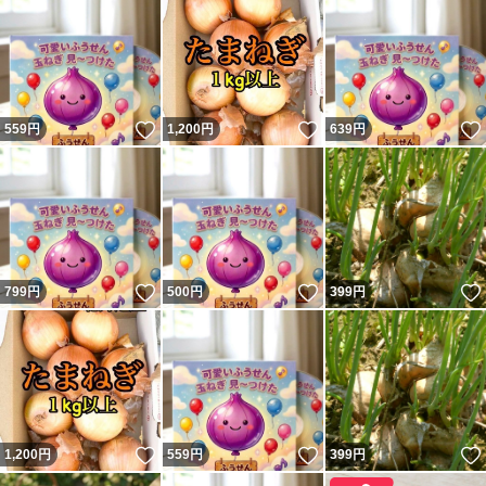
いいね！
いいね！
559
円
1,200
円
639
円
いいね！
いいね！
799
円
500
円
399
円
いいね！
いいね！
1,200
円
559
円
399
円