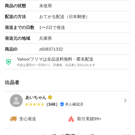
商品の状態
未使用
保存性を高める為に土が付着した状態での発送になりま
配送の方法
おてがる配送（日本郵便）
す。
発送までの日数
1〜2日で発送
ですが、薄皮剥くと綺麗な玉ねぎになりますのでご安心く
ださい^_^
発送元の地域
兵庫県
風通しの良い場所、冷蔵庫等にて１カ月以上はもつかと思
商品ID
z608371332
います(^^)
Yahoo!フリマは全品送料無料・匿名配送
代金は運営が一旦預かり、評価後、出品者に支払われます
ゆうパックは、時間指定できませんm(_ _)m
出品者
あいちゃん
（
348
）
本人確認済
安心発送
取引実績99+