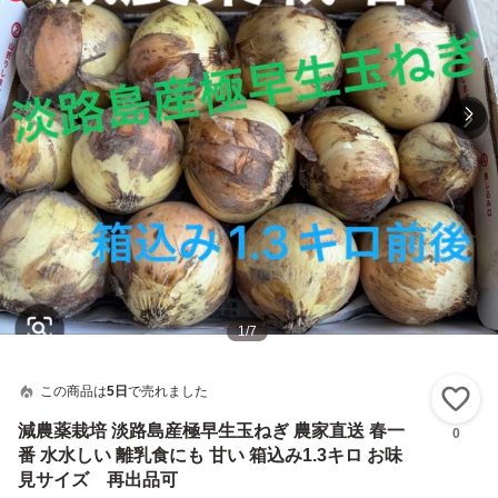
1
/
7
この商品は
5日
で売れました
い
減農薬栽培 淡路島産極早生玉ねぎ 農家直送 春一
0
番 水水しい 離乳食にも 甘い 箱込み1.3キロ お味
見サイズ 再出品可