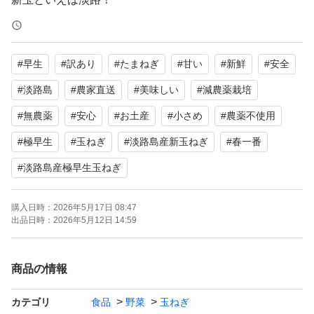
新鮮で、柔らかく、甘く、水々しく、加熱にて甘さが増
し、色んな用途で美味しく食べられます♪
#
早生
#
訳あり
#
たまねぎ
#
甘い
#
新鮮
#
安全
商品:淡路島新玉ねぎ
#
淡路島
#
農家直送
#
美味しい
#
減農薬栽培
品種:極早生 春一番
#
無農薬
#
安心
#
お土産
#
小さめ
#
農薬不使用
内容: 箱込み1.3キロ前後です。収穫後に少し乾燥させて詰
#
極早生
#
玉ねぎ
#
淡路島産新玉ねぎ
#
春一番
めた採れたてです。お写真はイメージです。
#
淡路島産極早生玉ねぎ
サイズ:鶏卵大のものが多く、使い切りサイズとなります
m(_ _)m
購入日時：
2026年5月17日 08:47
出品日時：
2026年5月12日 14:59
産地:兵庫県南あわじ市
商品の情報
確認事項
カテゴリ
食品
野菜
玉ねぎ
収穫し乾燥してから順次発送予定です