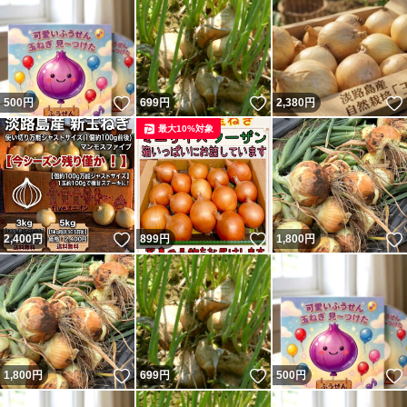
いいね！
いいね！
500
円
699
円
2,380
円
最大10%対象
いいね！
いいね！
2,400
円
899
円
1,800
円
いいね！
いいね！
1,800
円
699
円
500
円