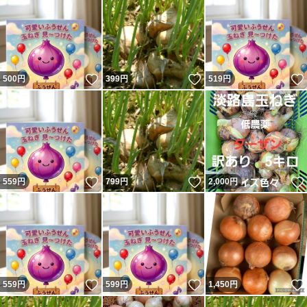
いいね！
いいね！
500
円
399
円
519
円
いいね！
いいね！
559
円
799
円
2,000
円
いいね！
いいね！
559
円
599
円
1,450
円