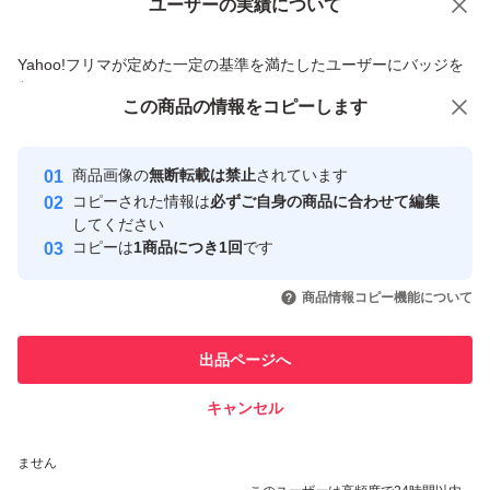
ユーザーの実績について
価格の相談
商品への質問
商品への質問からの値下げ交渉、不適切なカテゴリ変更依頼は禁止です
Yahoo!フリマが定めた一定の基準を満たしたユーザーにバッジを
付与しています
この商品をみている人にオススメ
この商品の情報をコピーします
安心取引出品者
最大10%対象
最大10%対象
Yahoo!フリマの基準をクリアした安
安心取引出品者
商品画像の
無断転載は禁止
されています
心・安全なユーザーです
コピーされた情報は
必ずご自身の商品に合わせて編集
取引実績
してください
コピーは
1商品につき1回
です
このユーザーはYahoo!フリマの取
取引実績◯+
いいね！
いいね！
910
円
1,000
円
1,650
円
引を完了させた実績があります
商品情報コピー機能について
最大10%対象
このユーザーは他フリマサービス
他フリマ実績◯+
出品ページへ
での取引実績があります
キャンセル
スピード&安心発送
いいね！
いいね！
1,100
※このバッジは実績に基づく表示であり、発送を保証しているものではあり
円
1,200
円
1,890
円
ません