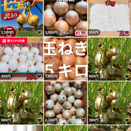
いいね！
いいね！
1,500
円
1,550
円
550
円
最大10%対象
いいね！
いいね！
899
円
1,600
円
639
円
いいね！
いいね！
699
円
2,700
円
399
円