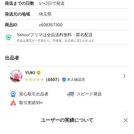
発送までの日数
1〜2日で発送
発送元の地域
埼玉県
商品ID
z608357300
Yahoo!フリマは全品送料無料・匿名配送
代金は運営が一旦預かり、評価後、出品者に支払われます
出品者
YUKI
（
6507
）
本人確認済
安心取引出品者
スピード発送
取引実績99+
ユーザーの実績について
価格の相談
商品への質問
商品への質問からの値下げ交渉、不適切なカテゴリ変更依頼は禁止です