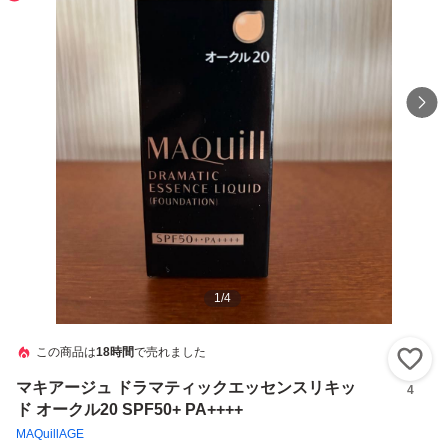
1
/
4
この商品は
18時間
で売れました
い
マキアージュ ドラマティックエッセンスリキッ
4
ド オークル20 SPF50+ PA++++
MAQuillAGE