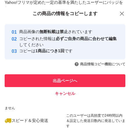
Yahoo!フリマが定めた一定の基準を満たしたユーザーにバッジを
付与しています
この商品をみている人にオススメ
この商品の情報をコピーします
安心取引出品者
最大10%対象
最大10%対象
Yahoo!フリマの基準をクリアした安
安心取引出品者
商品画像の
無断転載は禁止
されています
心・安全なユーザーです
コピーされた情報は
必ずご自身の商品に合わせて編集
取引実績
してください
コピーは
1商品につき1回
です
このユーザーはYahoo!フリマの取
取引実績◯+
いいね！
いいね！
2,700
円
2,390
円
2,998
円
引を完了させた実績があります
商品情報コピー機能について
最大10%対象
最大10%対象
このユーザーは他フリマサービス
他フリマ実績◯+
出品ページへ
での取引実績があります
キャンセル
スピード&安心発送
いいね！
いいね！
2,300
※このバッジは実績に基づく表示であり、発送を保証しているものではあり
円
2,700
円
2,550
円
ません
このユーザーは高頻度で24時間以内
スピード＆安心発送
＆設定した発送日数内に発送していま
す