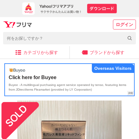
ログイン
カテゴリから探す
ブランドから探す
Overseas Visitors
Click here for Buyee
Buyee - A multilingual purchasing agent service operated by tenso, featuring items
from JDirectItems Fleamarket (provided by LY Corporation)