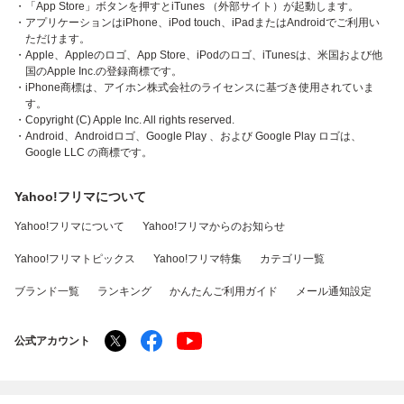
・「App Store」ボタンを押すとiTunes （外部サイト）が起動します。
・アプリケーションはiPhone、iPod touch、iPadまたはAndroidでご利用い
ただけます。
・Apple、Appleのロゴ、App Store、iPodのロゴ、iTunesは、米国および他
国のApple Inc.の登録商標です。
・iPhone商標は、アイホン株式会社のライセンスに基づき使用されていま
す。
・Copyright (C) Apple Inc. All rights reserved.
・Android、Androidロゴ、Google Play 、および Google Play ロゴは、
Google LLC の商標です。
Yahoo!フリマについて
Yahoo!フリマについて
Yahoo!フリマからのお知らせ
Yahoo!フリマトピックス
Yahoo!フリマ特集
カテゴリ一覧
ブランド一覧
ランキング
かんたんご利用ガイド
メール通知設定
公式アカウント