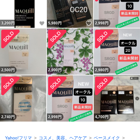
いいね！
いいね！
3,200
円
5,980
円
2,998
円
2,500
円
2,900
円
2,980
円
2,740
円
2,998
円
4,700
円
Yahoo!フリマ
コスメ、美容、ヘアケア
ベースメイク