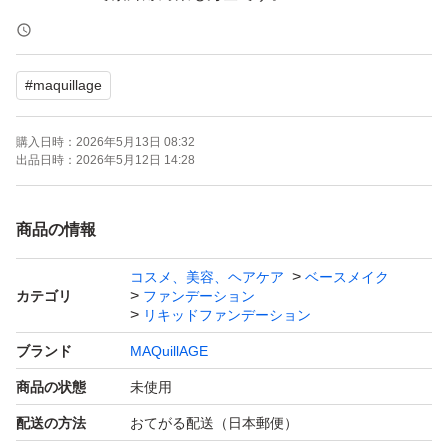
【表記・型番】
#
maquillage
オークル20
SPF50+ PA++++
購入日時：
2026年5月13日 08:32
出品日時：
2026年5月12日 14:28
▲自宅保管となりますのでご理解いただける方のみご購入
よろしくお願い致します。
商品の情報
コスメ、美容、ヘアケア
ベースメイク
※お値下げ交渉はご遠慮ください。
カテゴリ
ファンデーション
リキッドファンデーション
◎即購入OKです♪
ブランド
MAQuillAGE
商品の状態
未使用
配送の方法
おてがる配送（日本郵便）