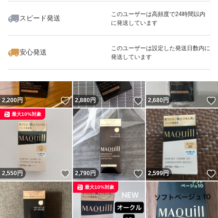
このユーザーは高頻度で24時間以内
スピード発送
に発送しています
いいね！
いいね！
2,780
円
2,900
円
2,850
円
このユーザーは設定した発送日数内に
安心発送
発送しています
いいね！
いいね！
2,200
円
2,880
円
2,680
円
最大10%対象
いいね！
いいね！
2,550
円
2,790
円
2,599
円
最大10%対象