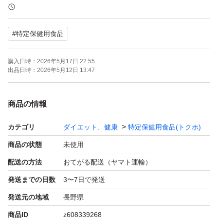
鮭鼻軟骨由来のプロテオグリカン・II型コラーゲンを配
合。1日わずか2粒（目安）と小粒で飲みやすく、続けや
#
特定保健用食品
すいのが特徴です。
2袋セット（合計28日分）となりますので、まずはお試し
購入日時：
2026年5月17日 22:55
で始めてみたい方や、ストックとして持っておきたい方に
出品日時：
2026年5月12日 13:47
もおすすめです。
賞味期限は2027年8月までとたっぷり余裕がございます。
商品の情報
直射日光を避け、冷暗所にて大切に保管しております。
カテゴリ
ダイエット、健康
特定保健用食品(トクホ)
【注意事項】
即購入OKです。
商品の状態
未使用
自宅保管品であることをご理解いただける方のみ、ご購入
配送の方法
おてがる配送（ヤマト運輸）
をお願いいたします。
発送までの日数
3〜7日で発送
お値下げ交渉はご遠慮いただけますと幸いです。
発送元の地域
長野県
#ファンケル #FANCL #楽ひざ #プロテオグリカン #コラ
商品ID
z608339268