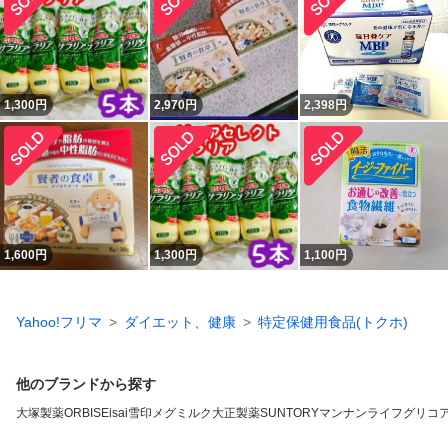
1,300
円
2,970
円
2,398
円
1,600
円
1,300
円
1,100
円
Yahoo!フリマ
ダイエット、健康
特定保健用食品(トクホ)
他のブランドから探す
大塚製薬
ORBIS
Eisai
雪印メグミルク
大正製薬
SUNTORY
マンナンライフ
グリコ