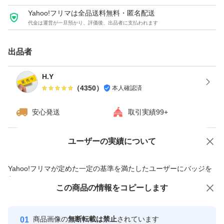
ーゲン #機能性表示食品 #サプリメント #健康食品 #ひざ
Yahoo!フリマは全品送料無料・匿名配送
ケア #まとめ売り
代金は運営が一旦預かり、評価後、出品者に支払われます
出品者
H.Y
（
4350
）
本人確認済
安心発送
取引実績99+
ユーザーの実績について
価格の相談
商品への質問
商品への質問からの値下げ交渉、不適切なカテゴリ変更依頼は禁止です
Yahoo!フリマが定めた一定の基準を満たしたユーザーにバッジを
付与しています
この商品をみている人にオススメ
この商品の情報をコピーします
安心取引出品者
最大10%対象
最大10%対象
最大10%対象
Yahoo!フリマの基準をクリアした安
安心取引出品者
商品画像の
無断転載は禁止
されています
心・安全なユーザーです