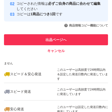
コピーされた情報は
必ずご自身の商品に合わせて編集
取引実績
してください
コピーは
1商品につき1回
です
このユーザーはYahoo!フリマの取
取引実績◯+
いいね！
いいね！
2,550
円
300
円
1,900
円
引を完了させた実績があります
商品情報コピー機能について
最大10%対象
このユーザーは他フリマサービス
他フリマ実績◯+
出品ページへ
での取引実績があります
キャンセル
スピード&安心発送
いいね！
いいね！
2,100
※このバッジは実績に基づく表示であり、発送を保証しているものではあり
円
2,930
円
2,999
円
ません
最大10%対象
このユーザーは高頻度で24時間以内
スピード＆安心発送
＆設定した発送日数内に発送していま
す
このユーザーは高頻度で24時間以内
スピード発送
に発送しています
いいね！
いいね！
1,200
円
559
円
700
円
このユーザーは設定した発送日数内に
安心発送
発送しています