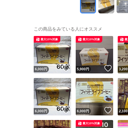
この商品をみている人にオススメ
最大10%対象
最大10%対象
最
いいね！
いいね
6,000
円
5,900
円
3,200
いいね！
いいね
6,000
円
6,000
円
2,100
最大10%対象