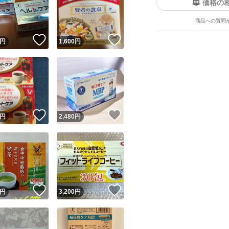
価格の
商品への質問
！
いいね！
いいね！
円
1,600
円
ユーザーの実績について
！
いいね！
いいね！
円
2,480
円
o!フリマが定めた一定の基準を満たしたユーザーにバッジを付与しています
出品者
この商品の情報をコピーします
取引出品者
Yahoo!フリマの基準をクリアした安心・安全なユーザーです
！
いいね！
いいね！
商品画像の
無断転載は禁止
されています
円
3,200
円
コピーされた情報は
必ずご自身の商品に合わせて編集
してください
コピーは
1商品につき1回
です
実績◯+
このユーザーはYahoo!フリマの取引を完了させた実績があり