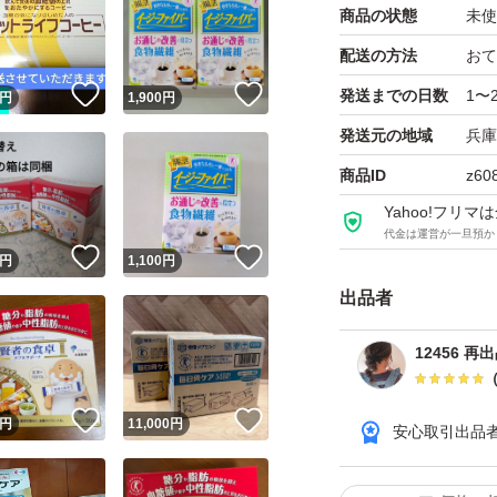
商品の状態
未使
配送の方法
おて
！
いいね！
いいね！
発送までの日数
1〜
円
1,900
円
発送元の地域
兵庫
商品ID
z60
Yahoo!フリ
代金は運営が一旦預か
！
いいね！
いいね！
円
1,100
円
出品者
12456 再
！
いいね！
いいね！
円
11,000
円
安心取引出品