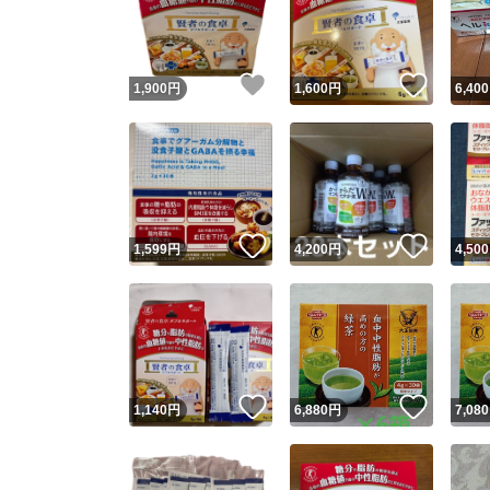
いいね！
いいね
1,900
円
1,600
円
6,400
いいね！
いいね
1,599
円
4,200
円
4,500
Yaho
安心取引
安心
いいね！
いいね
1,140
円
6,880
円
7,080
取引実績
取引