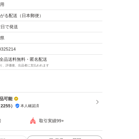
用
がる配送（日本郵便）
2日で発送
県
8325214
マは全品送料無料・匿名配送
り、評価後、出品者に支払われます
出品可能
（
2255
）
本人確認済
者
取引実績99+