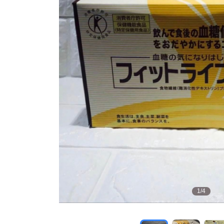
1
/
4