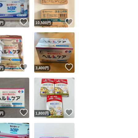
商品情報コピー機
リマ実績◯+
このユーザーは他フリマサービスでの取引実績があります
！
いいね！
いいね！
円
10,500
円
出品ページへ
&安心発送
キャンセル
ジは実績に基づく表示であり、発送を保証しているものではありません
このユーザーは高頻度で24時間以内＆設定した発送日数内に
ード＆安心発送
ます
！
いいね！
いいね！
円
3,400
円
ード発送
このユーザーは高頻度で24時間以内に発送しています
発送
このユーザーは設定した発送日数内に発送しています
！
いいね！
いいね！
円
1,800
円