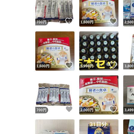
他フ
いいね！
いいね
700
円
1,600
円
2,500
スピード
※このバッ
スピ
いいね！
いいね
1,600
円
5,999
円
3,800
スピ
安心
いいね！
いいね
700
円
2,000
円
3,499