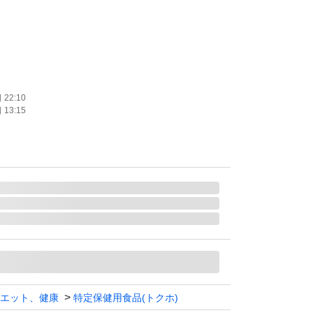
て発送いたします。
目の商品説明欄を切り取り同封しております。
22:10
13:15
ッセージでご連絡ください。
エット、健康
特定保健用食品(トクホ)