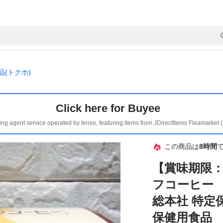
(トクホ)
Click here for Buyee
ing agent service operated by tenso, featuring items from JDirectItems Fleamarket 
この商品は
8時間
【賞味期限：
フコーヒー 
総本社 特定
保健用食品