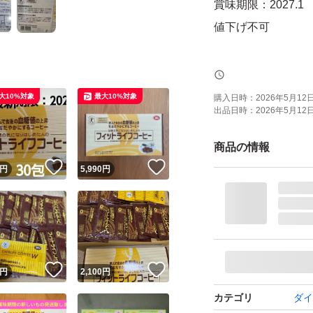
賞味期限：2027.1
値下げ不可
中身のみ取り出し
また、画像3.4枚
大10%対象
最大10%対象
購入日時：
2026年5月12日 
出品日時：
2026年5月12日 
不要な方は取引メ
商品の情報
！
いいね！
いいね！
円
5,990
円
！
いいね！
いいね！
円
2,100
円
カテゴリ
ダイ