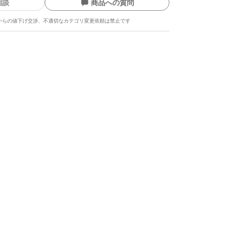
相談
商品への質問
からの値下げ交渉、不適切なカテゴリ変更依頼は禁止です
ます