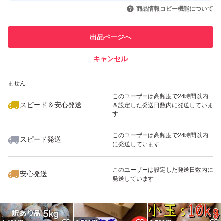
いいね！
いいね！
2,450
円
2,100
円
2,100
円
引を完了させた実績があります
商品情報コピー機能について
最大10%対象
このユーザーは他フリマサービス
他フリマ実績◯+
出品ページへ
での取引実績があります
キャンセル
スピード&安心発送
いいね！
いいね！
2,580
※このバッジは実績に基づく表示であり、発送を保証しているものではあり
円
2,100
円
1,640
円
ません
このユーザーは高頻度で24時間以内
スピード＆安心発送
＆設定した発送日数内に発送していま
す
このユーザーは高頻度で24時間以内
スピード発送
に発送しています
いいね！
いいね！
2,130
円
3,500
円
2,280
円
最大10%対象
このユーザーは設定した発送日数内に
安心発送
発送しています