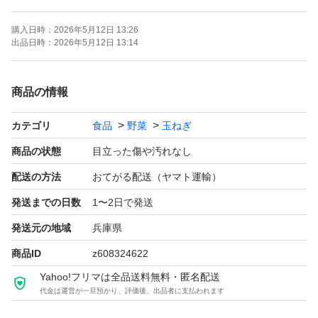
◎商品:淡路島玉ねぎ
購入日時：
2026年5月12日 13:26
◎品種:アンサー 中生
出品日時：
2026年5月12日 13:14
◎梱包:100サイズ箱（玉ねぎ専用ダンボール）
◎重量: 約10キロ
商品の情報
◎サイズ:色々
カテゴリ
食品
野菜
玉ねぎ
◎品質:訳あり 塔たち、変形、傷、皮のめくれ
◎産地・発送:兵庫県南あわじ市
商品の状態
目立った傷や汚れなし
配送の方法
おてがる配送（ヤマト運輸）
発送までの日数
1〜2日で発送
発送元の地域
兵庫県
商品ID
z608324622
Yahoo!フリマは全品送料無料・匿名配送
代金は運営が一旦預かり、評価後、出品者に支払われます