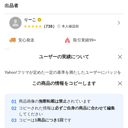
出品者
りーこ
（
738
）
本人確認前
安心発送
取引実績99+
ユーザーの実績について
価格の相談
商品への質問
商品への質問からの値下げ交渉、不適切なカテゴリ変更依頼は禁止です
Yahoo!フリマが定めた一定の基準を満たしたユーザーにバッジを
付与しています
この商品をみている人にオススメ
この商品の情報をコピーします
安心取引出品者
最大10%対象
最大10%対象
Yahoo!フリマの基準をクリアした安
安心取引出品者
商品画像の
無断転載は禁止
されています
心・安全なユーザーです
コピーされた情報は
必ずご自身の商品に合わせて編集
取引実績
してください
コピーは
1商品につき1回
です
このユーザーはYahoo!フリマの取
取引実績◯+