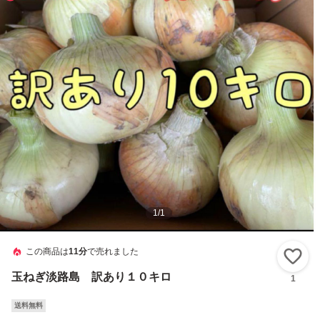
1
/
1
この商品は
11分
で売れました
い
玉ねぎ淡路島 訳あり１０キロ
1
送料無料