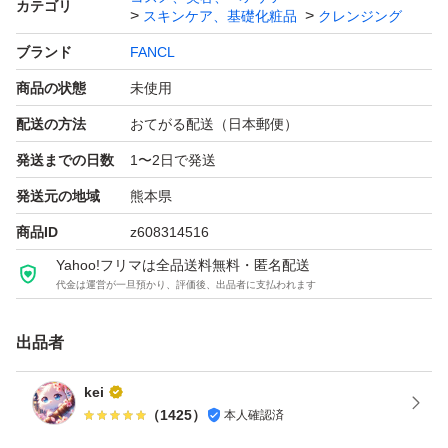
カテゴリ
スキンケア、基礎化粧品
クレンジング
ブランド
FANCL
商品の状態
未使用
配送の方法
おてがる配送（日本郵便）
発送までの日数
1〜2日で発送
発送元の地域
熊本県
商品ID
z608314516
Yahoo!フリマは全品送料無料・匿名配送
代金は運営が一旦預かり、評価後、出品者に支払われます
出品者
kei
（
1425
）
本人確認済