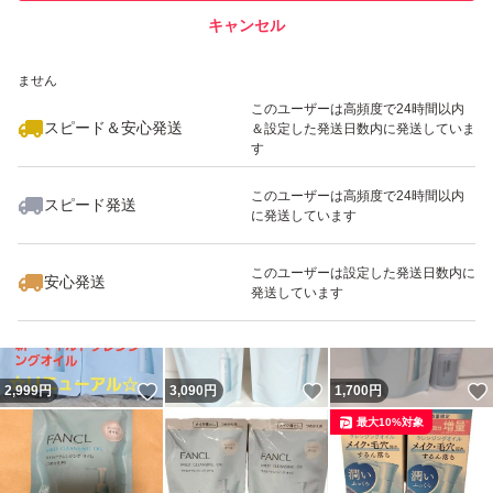
キャンセル
スピード&安心発送
いいね！
いいね！
2,899
※このバッジは実績に基づく表示であり、発送を保証しているものではあり
円
2,890
円
2,800
円
ません
最大10%対象
最大10%対象
このユーザーは高頻度で24時間以内
スピード＆安心発送
＆設定した発送日数内に発送していま
す
このユーザーは高頻度で24時間以内
スピード発送
に発送しています
いいね！
いいね！
2,900
円
2,890
円
1,650
円
最大10%対象
このユーザーは設定した発送日数内に
安心発送
発送しています
いいね！
いいね！
2,999
円
3,090
円
1,700
円
最大10%対象