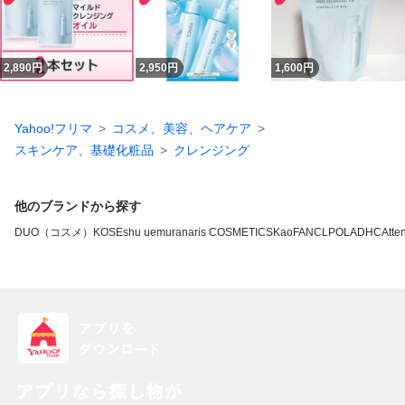
2,890
円
2,950
円
1,600
円
Yahoo!フリマ
コスメ、美容、ヘアケア
スキンケア、基礎化粧品
クレンジング
他のブランドから探す
DUO（コスメ）
KOSE
shu uemura
naris COSMETICS
Kao
FANCL
POLA
DHC
Atten