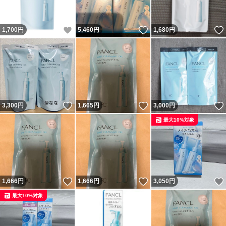
いいね！
いいね！
1,700
円
5,460
円
1,680
円
いいね！
いいね！
3,300
円
1,665
円
3,000
円
最大10%対象
いいね！
いいね！
1,666
円
1,666
円
3,050
円
最大10%対象