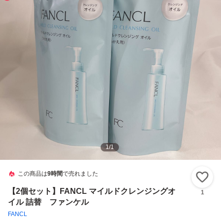
1
/
1
この商品は
9時間
で売れました
い
【2個セット】FANCL マイルドクレンジングオ
1
イル 詰替 ファンケル
FANCL