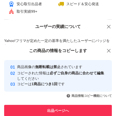
安心取引出品者
スピード＆安心発送
取引実績99+
ユーザーの実績について
価格の相談
商品への質問
商品への質問からの値下げ交渉、不適切なカテゴリ変更依頼は禁止です
Yahoo!フリマが定めた一定の基準を満たしたユーザーにバッジを
付与しています
この商品をみている人にオススメ
この商品の情報をコピーします
安心取引出品者
最大10%対象
最大10%対象
最大10%対象
Yahoo!フリマの基準をクリアした安
安心取引出品者
商品画像の
無断転載は禁止
されています
心・安全なユーザーです
コピーされた情報は
必ずご自身の商品に合わせて編集
取引実績
してください
コピーは
1商品につき1回
です
このユーザーはYahoo!フリマの取
取引実績◯+
いいね！
いいね！
2,880
円
2,890
円
1,666
円
引を完了させた実績があります
商品情報コピー機能について
最大10%対象
最大10%対象
このユーザーは他フリマサービス
他フリマ実績◯+
出品ページへ
での取引実績があります