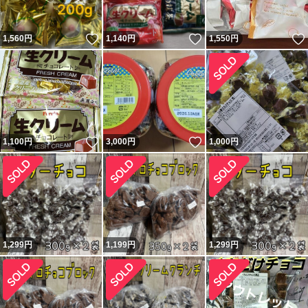
いいね！
いいね！
1,560
円
1,140
円
1,550
円
いいね！
いいね！
1,100
円
3,000
円
1,000
円
1,299
円
1,199
円
1,299
円