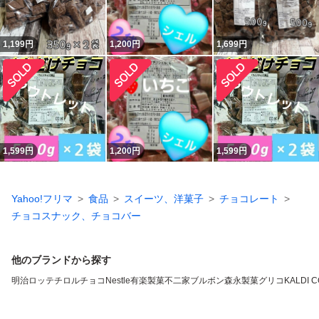
1,199
円
1,200
円
1,699
円
1,599
円
1,200
円
1,599
円
Yahoo!フリマ
食品
スイーツ、洋菓子
チョコレート
チョコスナック、チョコバー
他のブランドから探す
明治
ロッテ
チロルチョコ
Nestle
有楽製菓
不二家
ブルボン
森永製菓
グリコ
KALDI 