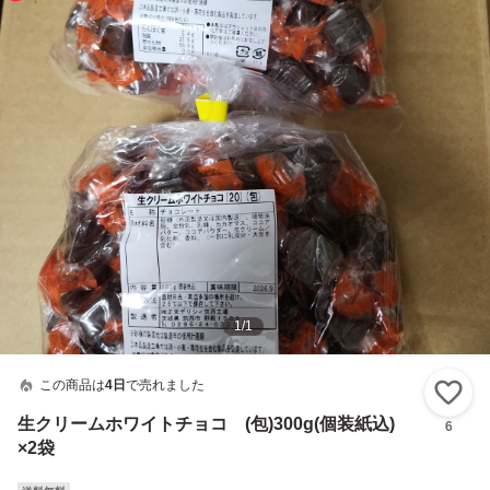
1
/
1
この商品は
4日
で売れました
い
生クリームホワイトチョコ (包)300g(個装紙込)
6
×2袋