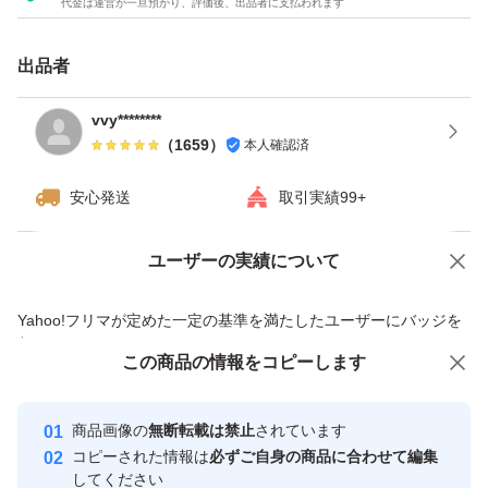
代金は運営が一旦預かり、評価後、出品者に支払われます
出品者
vvy********
（
1659
）
本人確認済
安心発送
取引実績99+
ユーザーの実績について
価格の相談
商品への質問
商品への質問からの値下げ交渉、不適切なカテゴリ変更依頼は禁止です
Yahoo!フリマが定めた一定の基準を満たしたユーザーにバッジを
付与しています
この商品をみている人にオススメ
この商品の情報をコピーします
安心取引出品者
最大10%対象
最大10%対象
Yahoo!フリマの基準をクリアした安
安心取引出品者
商品画像の
無断転載は禁止
されています
心・安全なユーザーです
コピーされた情報は
必ずご自身の商品に合わせて編集
取引実績
してください