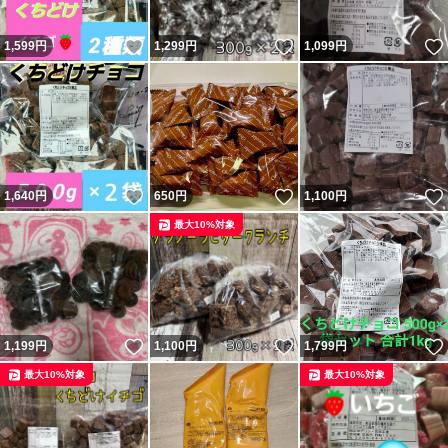
いいね！
いいね！
1,599
円
1,299
円
1,099
円
いいね！
いいね！
1,640
円
650
円
1,100
円
最大10%対象
いいね！
いいね！
1,199
円
1,100
円
1,799
円
最大10%対象
最大10%対象