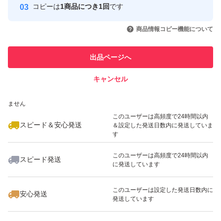
コピーは
1商品につき1回
です
このユーザーはYahoo!フリマの取
取引実績◯+
いいね！
いいね！
1,150
円
1,199
円
1,999
円
引を完了させた実績があります
商品情報コピー機能について
最大10%対象
最大10%対象
最大10%対象
このユーザーは他フリマサービス
他フリマ実績◯+
出品ページへ
での取引実績があります
キャンセル
スピード&安心発送
いいね！
いいね！
1,199
※このバッジは実績に基づく表示であり、発送を保証しているものではあり
円
1,199
円
1,555
円
ません
このユーザーは高頻度で24時間以内
スピード＆安心発送
＆設定した発送日数内に発送していま
す
このユーザーは高頻度で24時間以内
スピード発送
に発送しています
いいね！
いいね！
1,599
円
1,100
円
1,599
円
このユーザーは設定した発送日数内に
安心発送
発送しています