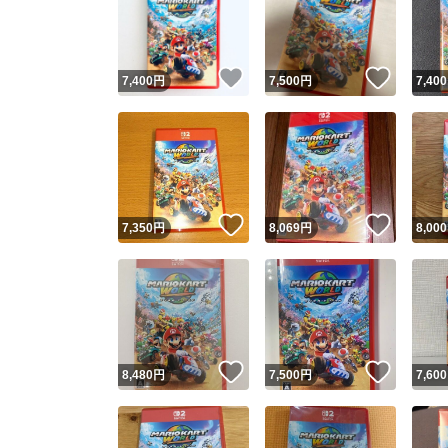
いいね！
いいね
7,400
円
7,500
円
7,400
いいね！
いいね
7,350
円
8,069
円
8,000
Yaho
安心取引
安心
いいね！
いいね
8,480
円
7,500
円
7,600
取引実績
取引