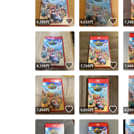
他フ
いいね！
いいね
8,380
円
8,010
円
7,368
スピード
※このバッ
スピ
いいね！
いいね
8,199
円
7,700
円
7,980
スピ
安心
いいね！
いいね
7,850
円
9,000
円
8,650