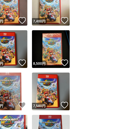
商品情報コピー機
リマ実績◯+
このユーザーは他フリマサービスでの取引実績があります
！
いいね！
いいね！
円
7,400
円
出品ページへ
&安心発送
キャンセル
ジは実績に基づく表示であり、発送を保証しているものではありません
このユーザーは高頻度で24時間以内＆設定した発送日数内に
ード＆安心発送
ます
！
いいね！
いいね！
円
8,500
円
ード発送
このユーザーは高頻度で24時間以内に発送しています
発送
このユーザーは設定した発送日数内に発送しています
！
いいね！
いいね！
円
7,580
円