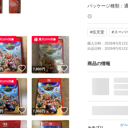
パッケージ種類：
オンライン：オン
プレイモード：TV
#
任天堂
#
スーパ
応
大10%対象
最大10%対象
携帯モードプレイ人数
購入日時：
2026年5月12日 
出品日時：
2026年5月12日 
5月12日12時06分
商品の情報
！
いいね！
いいね！
円
7,900
円
大10%対象
！
いいね！
いいね！
円
7,300
円
ゲー
カテゴリ