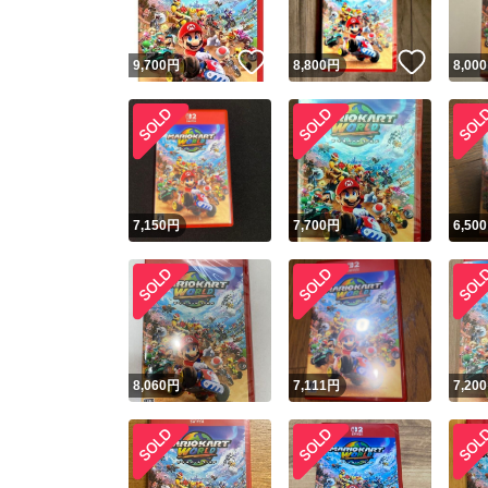
いいね！
いいね
9,700
円
8,800
円
8,000
7,150
円
7,700
円
6,500
8,060
円
7,111
円
7,200