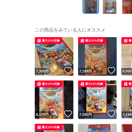
この商品をみている人にオススメ
最大10%対象
最大10%対象
最
いいね！
いいね
7,300
円
7,199
円
8,000
最大10%対象
最大10%対象
最
いいね！
いいね
8,170
円
7,500
円
7,199
最大10%対象