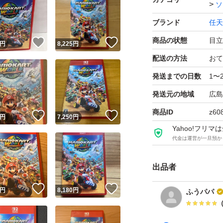
ソ
ブランド
任天
商品の状態
目立
！
いいね！
いいね！
円
8,225
円
配送の方法
おて
発送までの日数
1〜
発送元の地域
広島
商品ID
z60
！
いいね！
いいね！
円
7,250
円
Yahoo!フリ
代金は運営が一旦預か
出品者
！
いいね！
いいね！
円
8,180
円
ふうパパ