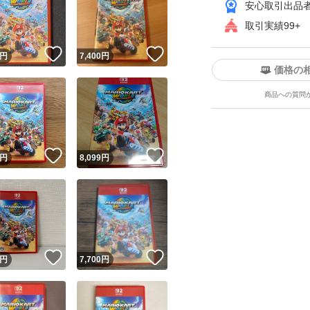
安心取引出品
取引実績99+
！
いいね！
いいね！
円
7,400
円
価格の
商品への質問
ユーザーの実績について
！
いいね！
いいね！
円
8,099
円
o!フリマが定めた一定の基準を満たしたユーザーにバッジを付与しています
出品者
この商品の情報をコピーします
取引出品者
Yahoo!フリマの基準をクリアした安心・安全なユーザーです
！
いいね！
いいね！
商品画像の
無断転載は禁止
されています
円
7,700
円
コピーされた情報は
必ずご自身の商品に合わせて編集
してください
コピーは
1商品につき1回
です
実績◯+
このユーザーはYahoo!フリマの取引を完了させた実績があり