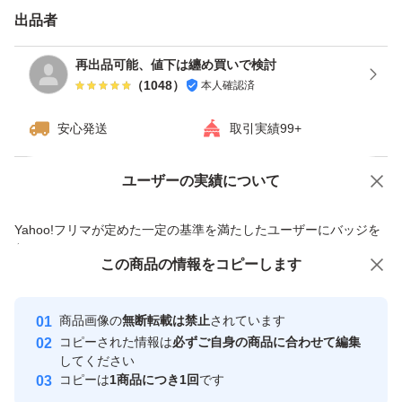
出品者
再出品可能、値下は纏め買いで検討
（
1048
）
本人確認済
安心発送
取引実績99+
ユーザーの実績について
価格の相談
商品への質問
商品への質問からの値下げ交渉、不適切なカテゴリ変更依頼は禁止です
Yahoo!フリマが定めた一定の基準を満たしたユーザーにバッジを
付与しています
この商品をみている人にオススメ
この商品の情報をコピーします
安心取引出品者
最大10%対象
最大10%対象
Yahoo!フリマの基準をクリアした安
安心取引出品者
商品画像の
無断転載は禁止
されています
心・安全なユーザーです
コピーされた情報は
必ずご自身の商品に合わせて編集
取引実績
してください
コピーは
1商品につき1回
です
このユーザーはYahoo!フリマの取