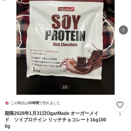
1
/
2
この商品は
20時間
で売れました
い
期限2028年1月31日OgarMade オーガーメイ
1
ド ソイプロテイン リッチチョコレート1kg100
0g