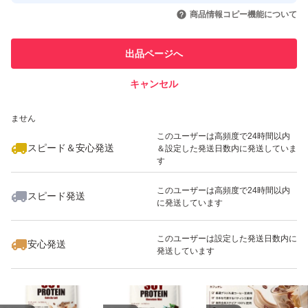
取引実績◯+
いいね！
いいね！
2,199
円
2,280
円
1,599
円
引を完了させた実績があります
商品情報コピー機能について
最大10%対象
最大10%対象
このユーザーは他フリマサービス
他フリマ実績◯+
出品ページへ
での取引実績があります
キャンセル
スピード&安心発送
いいね！
いいね！
2,199
※このバッジは実績に基づく表示であり、発送を保証しているものではあり
円
2,199
円
2,199
円
ません
最大10%対象
このユーザーは高頻度で24時間以内
スピード＆安心発送
＆設定した発送日数内に発送していま
す
このユーザーは高頻度で24時間以内
スピード発送
に発送しています
いいね！
いいね！
2,199
円
1,599
円
2,199
円
最大10%対象
最大10%対象
最大10%対象
このユーザーは設定した発送日数内に
安心発送
発送しています