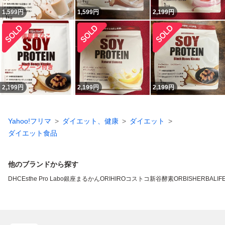
1,599
円
1,599
円
2,199
円
2,199
円
2,199
円
2,199
円
Yahoo!フリマ
ダイエット、健康
ダイエット
ダイエット食品
他のブランドから探す
DHC
Esthe Pro Labo
銀座まるかん
ORIHIRO
コストコ
新谷酵素
ORBIS
HERBALIFE