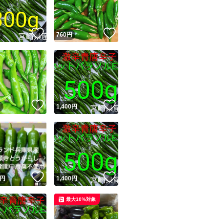
商品情報コピー機
リマ実績◯+
このユーザーは他フリマサービスでの取引実績があります
！
いいね！
いいね！
円
760
円
出品ページへ
&安心発送
キャンセル
ジは実績に基づく表示であり、発送を保証しているものではありません
このユーザーは高頻度で24時間以内＆設定した発送日数内に
ード＆安心発送
ます
！
いいね！
いいね！
円
1,400
円
ード発送
このユーザーは高頻度で24時間以内に発送しています
発送
このユーザーは設定した発送日数内に発送しています
！
いいね！
いいね！
円
1,400
円
最大10%対象