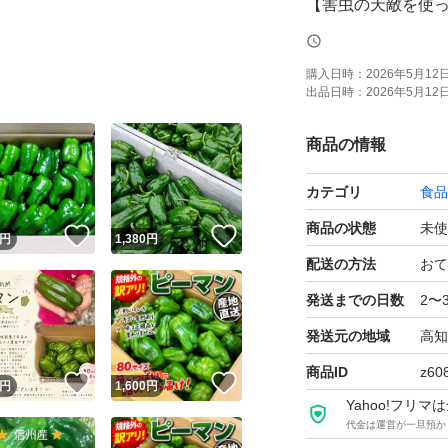
【害虫の天敵を使
IPM農業は、化学
購入日時：
2026年5月12日 
出品日時：
2026年5月12日 
虫）や防虫ネット
農薬の利用率を慣行
商品の情報
土地に負担をかけ
カテゴリ
食品
ただけます。健康
商品の状態
未使
！
いいね！
いいね！
円
1,380
円
【たっぷり大容量3
配送の方法
おて
3キロのボリューム
発送までの日数
2〜
に活用できます。
発送元の地域
高知
商品ID
z60
！
いいね！
いいね！
円
1,600
円
※商品の規格は「
Yahoo!フリ
マンや赤黒い物も
代金は運営が一旦預か