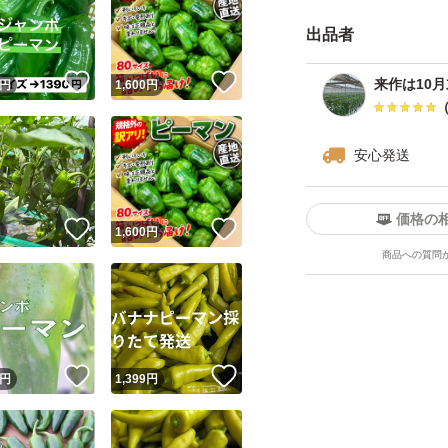
食味や品質に影響
出品者
ピーマンは、カリウ
！
いいね！
いいね！
来作は10
円
1,600
円
い栄養素を多く含
浸しなどの作り置
安心発送
冷蔵保存（野菜室）
めです。
価格の
！
いいね！
いいね！
円
1,600
円
商品への質問
- 産地: 高知県産
- 重量: 3キロ
- 種類: ピーマン
- 新鮮さ: 朝獲れ新
！
いいね！
いいね！
円
1,399
円
- 状態: 減農薬栽培