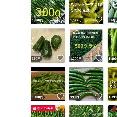
いいね！
いいね
1,080
円
1,399
円
690
いいね！
いいね
370
円
1,200
円
1,800
Yaho
安心取引
安心
いいね！
いいね
1,100
円
999
円
1,399
取引実績
最大10%対象
取引