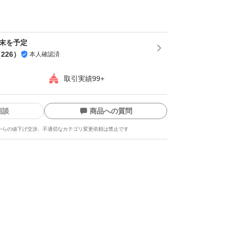
ありません※
ム、ビタミンC、ビタミンB6など、健康に良
月末を予定
んでいます。そのままサラダにはもちろん、煮
（
226
）
本人確認済
きにもぴったりの食材です。
取引実績99+
で2週間と長持ちするので、常備菜におすす
相談
商品への質問
からの値下げ交渉、不適切なカテゴリ変更依頼は禁止です
鮮