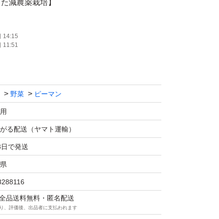
った減農薬栽培】
合成農薬だけに頼らず、天敵昆虫（てんとう
14:15
11:51
などを組み合わせる農法です。
栽培と比べて1/3以下に減らしました。野菜や
ずに栽培しています。安心してお召し上がりい
野菜
ピーマン
志向の方にもおすすめです。
用
キロ】
がる配送（ヤマト運輸）
で、家庭料理や業務用にも最適。多彩な料理
3日で発送
県
8288116
Ｂ品」や「C品」といってサイズや色（赤ピー
マは全品送料無料・匿名配送
少し含まれます）が不揃いで形は悪いですが、
り、評価後、出品者に支払われます