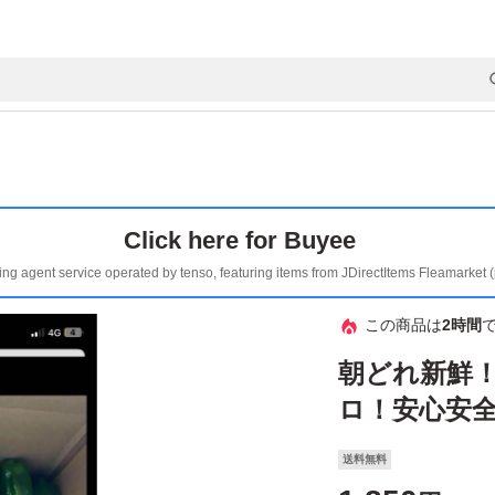
Click here for Buyee
ing agent service operated by tenso, featuring items from JDirectItems Fleamarket 
この商品は
2時間
朝どれ新鮮
ロ！安心安
送料無料