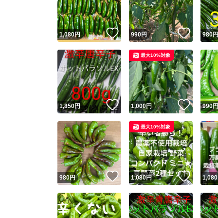
他フ
いいね！
いいね
1,080
円
990
円
980
スピード
最大10%対象
※このバッ
スピ
いいね！
いいね
1,850
円
1,000
円
990
スピ
最大10%対象
安心
いいね！
いいね
980
円
1,080
円
1,080