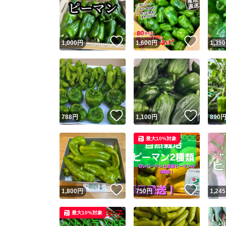
いいね！
いいね
1,000
円
1,600
円
1,390
いいね！
いいね
788
円
1,100
円
890
最大10%対象
いいね！
いいね
1,800
円
750
円
1,245
最大10%対象