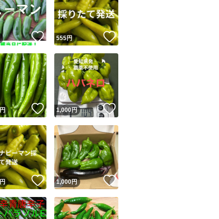
ご覧いただきあり
種類ピーマン
！
いいね！
いいね！
円
555
円
特徴農家直送
ユーザーの実績について
！
いいね！
いいね！
円
1,000
円
o!フリマが定めた一定の基準を満たしたユーザーにバッジを付与しています
出品者
この商品の情報をコピーします
取引出品者
Yahoo!フリマの基準をクリアした安心・安全なユーザーです
！
いいね！
いいね！
商品画像の
無断転載は禁止
されています
円
1,000
円
コピーされた情報は
必ずご自身の商品に合わせて編集
してください
コピーは
1商品につき1回
です
実績◯+
このユーザーはYahoo!フリマの取引を完了させた実績があり