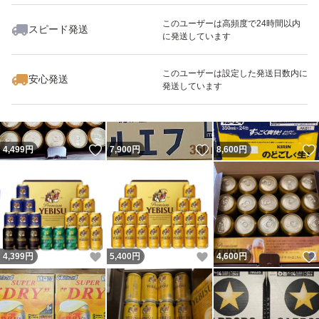
このユーザーは高頻度で24時間以内
スピード発送
に発送しています
いいね！
いいね！
14,500
円
8,800
円
9,980
円
このユーザーは設定した発送日数内に
安心発送
発送しています
いいね！
いいね！
4,499
円
7,900
円
8,600
円
いいね！
いいね！
4,399
円
5,400
円
4,600
円