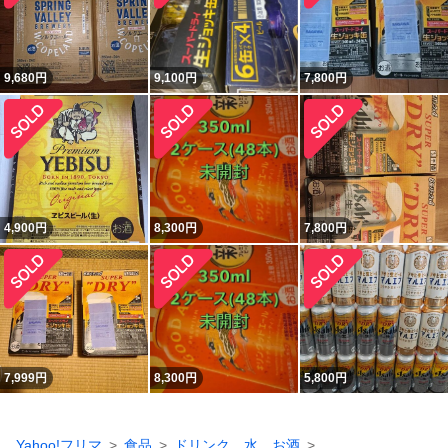
9,680
円
9,100
円
7,800
円
4,900
円
8,300
円
7,800
円
7,999
円
8,300
円
5,800
円
Yahoo!フリマ
食品
ドリンク、水、お酒