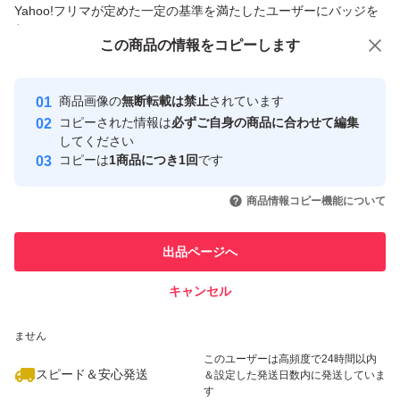
Yahoo!フリマが定めた一定の基準を満たしたユーザーにバッジを
付与しています
この商品をみている人にオススメ
この商品の情報をコピーします
安心取引出品者
最大10%対象
Yahoo!フリマの基準をクリアした安
安心取引出品者
商品画像の
無断転載は禁止
されています
心・安全なユーザーです
コピーされた情報は
必ずご自身の商品に合わせて編集
取引実績
してください
コピーは
1商品につき1回
です
このユーザーはYahoo!フリマの取
取引実績◯+
いいね！
いいね！
8,200
円
5,200
円
8,200
円
引を完了させた実績があります
商品情報コピー機能について
最大10%対象
このユーザーは他フリマサービス
他フリマ実績◯+
出品ページへ
での取引実績があります
キャンセル
スピード&安心発送
いいね！
いいね！
8,600
※このバッジは実績に基づく表示であり、発送を保証しているものではあり
円
6,700
円
9,300
円
ません
最大10%対象
このユーザーは高頻度で24時間以内
スピード＆安心発送
＆設定した発送日数内に発送していま
す