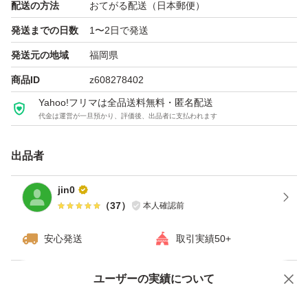
配送の方法
おてがる配送（日本郵便）
発送までの日数
1〜2日で発送
発送元の地域
福岡県
商品ID
z608278402
Yahoo!フリマは全品送料無料・匿名配送
代金は運営が一旦預かり、評価後、出品者に支払われます
出品者
jin0
（
37
）
本人確認前
安心発送
取引実績50+
ユーザーの実績について
価格の相談
商品への質問
商品への質問からの値下げ交渉、不適切なカテゴリ変更依頼は禁止です