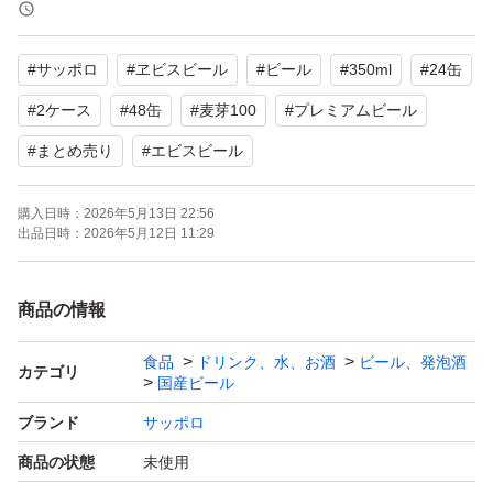
【賞味期限】2027年3月
#
サッポロ
#
ヱビスビール
#
ビール
#
350ml
#
24缶
テープ等で2ケースを結合して
そのまま伝票を貼っての発送となります。
#
2ケース
#
48缶
#
麦芽100
#
プレミアムビール
状態 未開栓
#
まとめ売り
#
エビスビール
※パッケージに傷、スレ、シール跡などのダメージあり
購入日時：
2026年5月13日 22:56
出品日時：
2026年5月12日 11:29
自宅保管のため、神経質な方はご遠慮ください。
商品の情報
食品
ドリンク、水、お酒
ビール、発泡酒
カテゴリ
国産ビール
ブランド
サッポロ
商品の状態
未使用