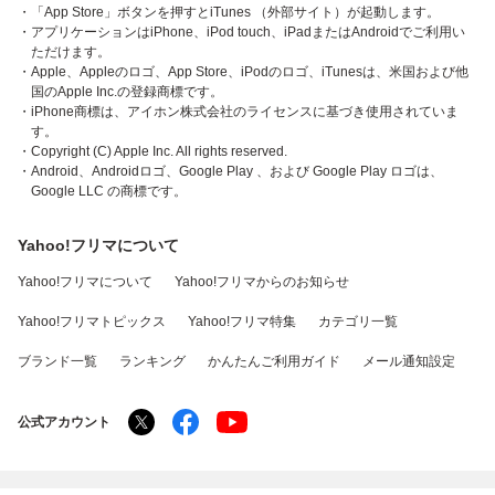
・「App Store」ボタンを押すとiTunes （外部サイト）が起動します。
・アプリケーションはiPhone、iPod touch、iPadまたはAndroidでご利用い
ただけます。
・Apple、Appleのロゴ、App Store、iPodのロゴ、iTunesは、米国および他
国のApple Inc.の登録商標です。
・iPhone商標は、アイホン株式会社のライセンスに基づき使用されていま
す。
・Copyright (C) Apple Inc. All rights reserved.
・Android、Androidロゴ、Google Play 、および Google Play ロゴは、
Google LLC の商標です。
Yahoo!フリマについて
Yahoo!フリマについて
Yahoo!フリマからのお知らせ
Yahoo!フリマトピックス
Yahoo!フリマ特集
カテゴリ一覧
ブランド一覧
ランキング
かんたんご利用ガイド
メール通知設定
公式アカウント