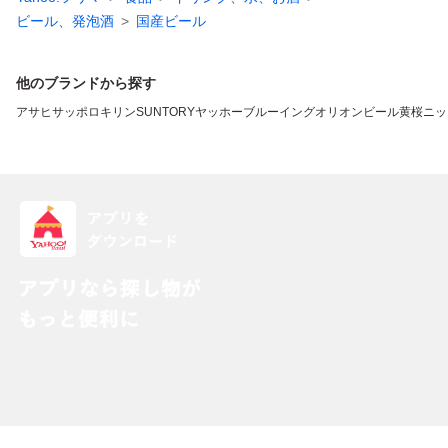
ビール、発泡酒
国産ビール
他のブランドから探す
アサヒ
サッポロ
キリン
SUNTORY
ヤッホーブルーイング
オリオンビール
黄桜
ニッ