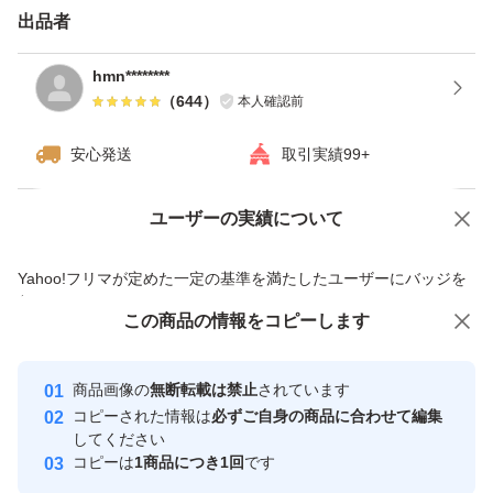
出品者
hmn********
（
644
）
本人確認前
安心発送
取引実績99+
ユーザーの実績について
価格の相談
商品への質問
商品への質問からの値下げ交渉、不適切なカテゴリ変更依頼は禁止です
Yahoo!フリマが定めた一定の基準を満たしたユーザーにバッジを
付与しています
この商品をみている人にオススメ
この商品の情報をコピーします
安心取引出品者
最大10%対象
最大10%対象
最大10%対象
Yahoo!フリマの基準をクリアした安
安心取引出品者
商品画像の
無断転載は禁止
されています
心・安全なユーザーです
コピーされた情報は
必ずご自身の商品に合わせて編集
取引実績
してください
コピーは
1商品につき1回
です
このユーザーはYahoo!フリマの取
取引実績◯+