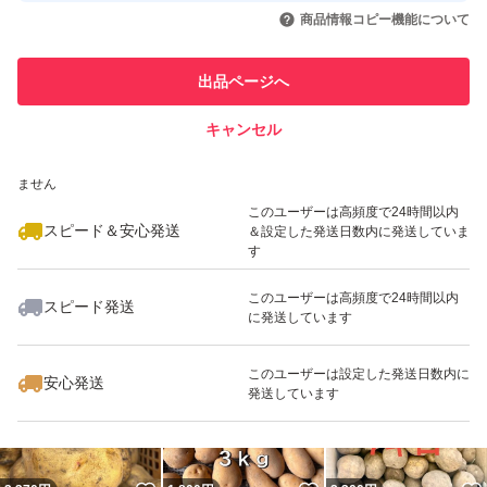
いいね！
いいね！
2,000
円
1,600
円
2,000
円
引を完了させた実績があります
商品情報コピー機能について
最大10%対象
最大10%対象
このユーザーは他フリマサービス
他フリマ実績◯+
出品ページへ
での取引実績があります
キャンセル
スピード&安心発送
いいね！
いいね！
2,300
※このバッジは実績に基づく表示であり、発送を保証しているものではあり
円
1,480
円
1,490
円
ません
最大10%対象
このユーザーは高頻度で24時間以内
スピード＆安心発送
＆設定した発送日数内に発送していま
す
このユーザーは高頻度で24時間以内
スピード発送
に発送しています
いいね！
いいね！
2,000
円
1,600
円
1,800
円
最大10%対象
このユーザーは設定した発送日数内に
安心発送
発送しています