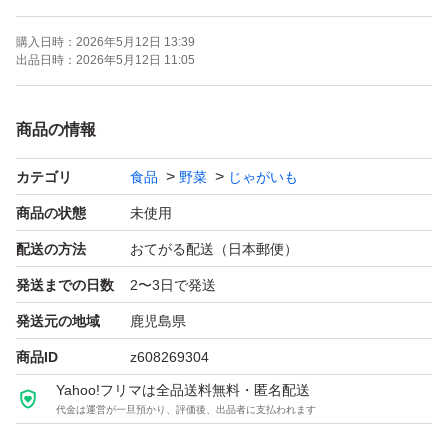
離島からの発送になります。
購入日時：
2026年5月12日 13:39
荒天が続き、船が欠航となり、発送が遅れる場合がござい
出品日時：
2026年5月12日 11:05
ます。
ご理解下さい。
商品の情報
カテゴリ
食品
野菜
じゃがいも
よろしくお願い致します。
商品の状態
未使用
配送の方法
おてがる配送（日本郵便）
発送までの日数
2〜3日で発送
発送元の地域
鹿児島県
商品ID
z608269304
Yahoo!フリマは全品送料無料・匿名配送
代金は運営が一旦預かり、評価後、出品者に支払われます