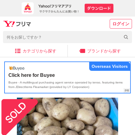
ログイン
カテゴリから探す
ブランドから探す
Overseas Visitors
Click here for Buyee
Buyee - A multilingual purchasing agent service operated by tenso, featuring items
from JDirectItems Fleamarket (provided by LY Corporation)