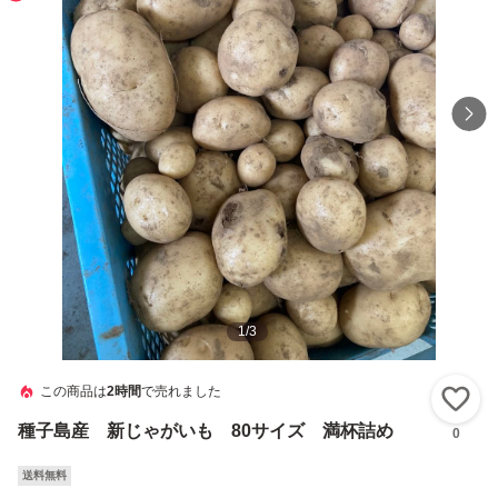
1
/
3
この商品は
2時間
で売れました
い
種子島産 新じゃがいも 80サイズ 満杯詰め
0
送料無料