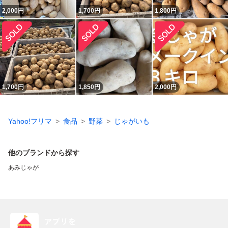
2,000
円
1,700
円
1,800
円
1,700
円
1,850
円
2,000
円
Yahoo!フリマ
食品
野菜
じゃがいも
他のブランドから探す
あみじゃが