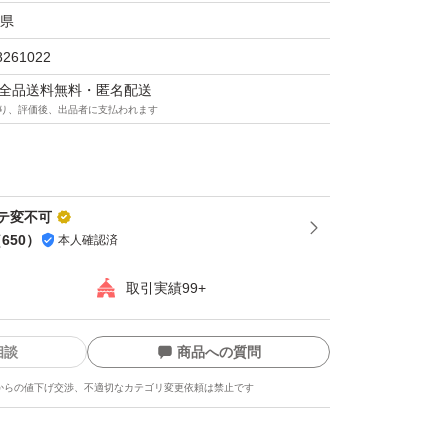
県
8261022
マは全品送料無料・匿名配送
り、評価後、出品者に支払われます
テ変不可
（
650
）
本人確認済
取引実績99+
相談
商品への質問
からの値下げ交渉、不適切なカテゴリ変更依頼は禁止です