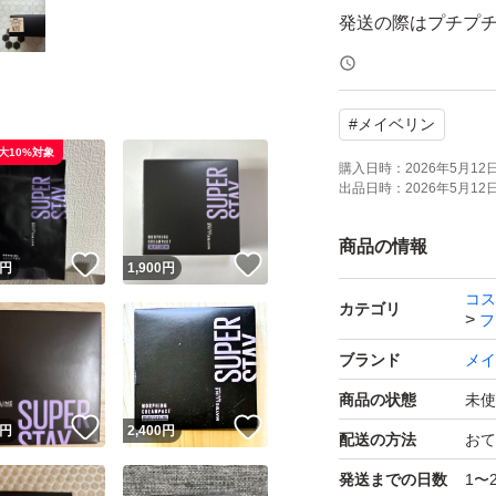
発送の際はプチプ
れて発送します。
します。
#
メイベリン
大10%対象
購入日時：
2026年5月12日 
出品日時：
2026年5月12日 
商品の情報
！
いいね！
いいね！
円
1,900
円
コス
カテゴリ
フ
ブランド
メイ
商品の状態
未使
！
いいね！
いいね！
円
2,400
円
配送の方法
おて
発送までの日数
1〜