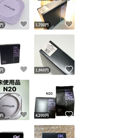
！
いいね！
いいね！
円
1,700
円
ユーザーの実績について
！
いいね！
いいね！
円
1,960
円
o!フリマが定めた一定の基準を満たしたユーザーにバッジを付与しています
出品者
この商品の情報をコピーします
取引出品者
Yahoo!フリマの基準をクリアした安心・安全なユーザーです
！
いいね！
いいね！
商品画像の
無断転載は禁止
されています
円
4,200
円
コピーされた情報は
必ずご自身の商品に合わせて編集
してください
コピーは
1商品につき1回
です
実績◯+
このユーザーはYahoo!フリマの取引を完了させた実績があり