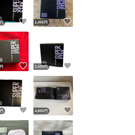
商品情報コピー機
リマ実績◯+
このユーザーは他フリマサービスでの取引実績があります
！
いいね！
いいね！
円
2,400
円
出品ページへ
&安心発送
キャンセル
ジは実績に基づく表示であり、発送を保証しているものではありません
このユーザーは高頻度で24時間以内＆設定した発送日数内に
ード＆安心発送
ます
！
いいね！
いいね！
円
2,499
円
ード発送
このユーザーは高頻度で24時間以内に発送しています
発送
このユーザーは設定した発送日数内に発送しています
！
いいね！
いいね！
円
4,800
円