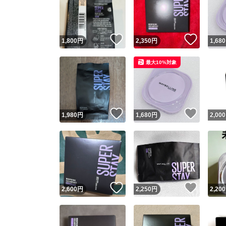
いいね！
いいね
1,800
円
2,350
円
1,680
最大10%対象
いいね！
いいね
1,980
円
1,680
円
2,000
Yaho
安心取引
安心
いいね！
いいね
2,600
円
2,250
円
2,200
取引実績
取引