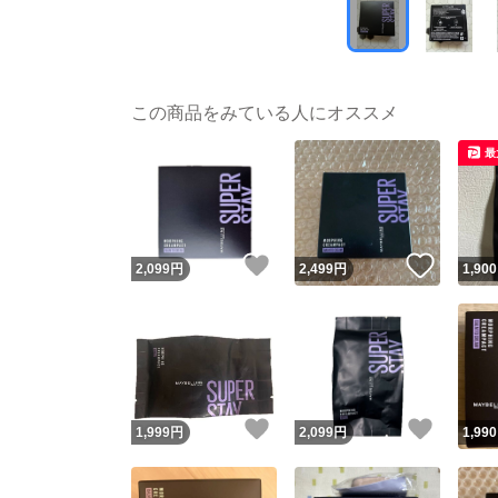
この商品をみている人にオススメ
最
いいね！
いいね
2,099
円
2,499
円
1,900
いいね！
いいね
1,999
円
2,099
円
1,990