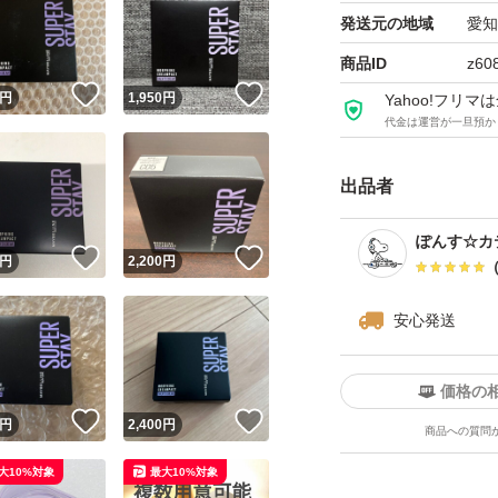
発送元の地域
愛知
商品ID
z60
！
いいね！
いいね！
円
1,950
円
Yahoo!フリ
代金は運営が一旦預か
出品者
ぽんす☆カ
！
いいね！
いいね！
円
2,200
円
安心発送
価格の
！
いいね！
いいね！
円
2,400
円
商品への質問
大10%対象
最大10%対象