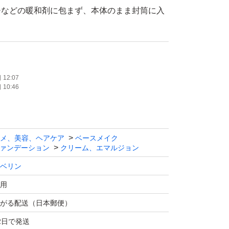
チなどの暖和剤に包まず、本体のまま封筒に入
ご理解のある方のみご購入よろしくお願いいた
12:07
10:46
メ、美容、ヘアケア
ベースメイク
ァンデーション
クリーム、エマルジョン
ベリン
用
がる配送（日本郵便）
2日で発送