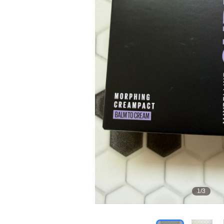
1
/
3