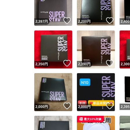
他フ
いいね！
いいね
2,397
円
2,200
円
2,400
スピード
※このバッ
スピ
いいね！
いいね
2,350
円
2,390
円
2,300
スピ
安心
いいね！
いいね
2,000
円
2,000
円
2,395
最大10%対象