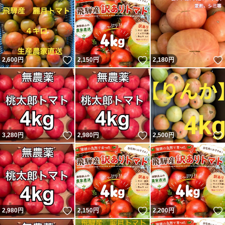
改めて、あくまでもキズ・異型有りのワケ有りトマトです
ので
いいね！
いいね！
2,600
円
2,150
円
2,180
円
ご理解、ご承知した上で
ご検討をよろしくお願い致します
いいね！
いいね！
3,280
円
2,980
円
2,500
円
いいね！
いいね！
2,980
円
2,150
円
2,200
円