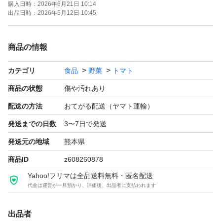
購入日時：
2026年6月21日 10:14
出品日時：
2026年5月12日 10:45
よろしくお願い致します
商品の情報
今現在、気候や温度変化により
カテゴリ
食品
野菜
トマト
収穫が３～４日に少しずつしか収穫できない場合があるの
商品の状態
傷や汚れあり
で
配送の方法
おてがる配送（ヤマト運輸）
発送までの日数
3〜7日で発送
ご購入されて１週間待たせる場合もございます
発送元の地域
熊本県
商品ID
z608260878
そこは、ご了承下さい
Yahoo!フリマは全品送料無料・匿名配送
代金は運営が一旦預かり、評価後、出品者に支払われます
キズ・異型有りのワケ有りトマトになります
出品者