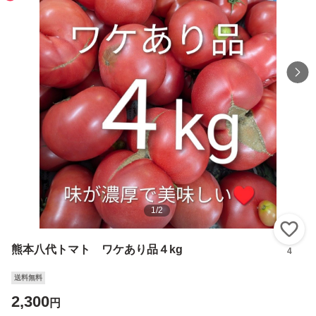
1
/
2
い
熊本八代トマト ワケあり品４kg
4
送料無料
2,300
円