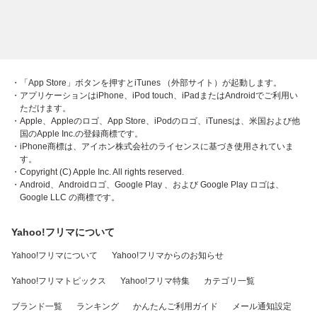
・「App Store」ボタンを押すとiTunes （外部サイト）が起動します。
・アプリケーションはiPhone、iPod touch、iPadまたはAndroidでご利用い
ただけます。
・Apple、Appleのロゴ、App Store、iPodのロゴ、iTunesは、米国および他
国のApple Inc.の登録商標です。
・iPhone商標は、アイホン株式会社のライセンスに基づき使用されていま
す。
・Copyright (C) Apple Inc. All rights reserved.
・Android、Androidロゴ、Google Play 、および Google Play ロゴは、
Google LLC の商標です。
Yahoo!フリマについて
Yahoo!フリマについて
Yahoo!フリマからのお知らせ
Yahoo!フリマトピックス
Yahoo!フリマ特集
カテゴリ一覧
ブランド一覧
ランキング
かんたんご利用ガイド
メール通知設定