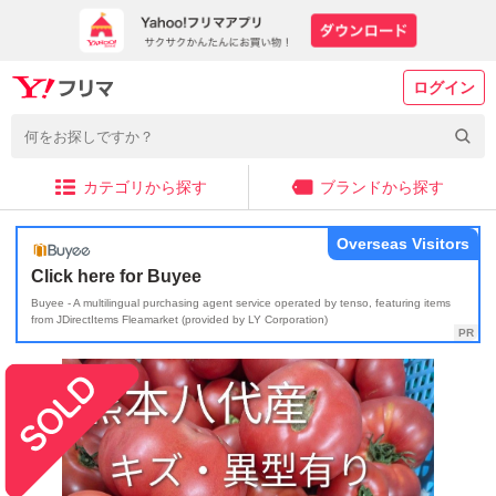
ログイン
カテゴリから探す
ブランドから探す
Overseas Visitors
Click here for Buyee
Buyee - A multilingual purchasing agent service operated by tenso, featuring items
from JDirectItems Fleamarket (provided by LY Corporation)