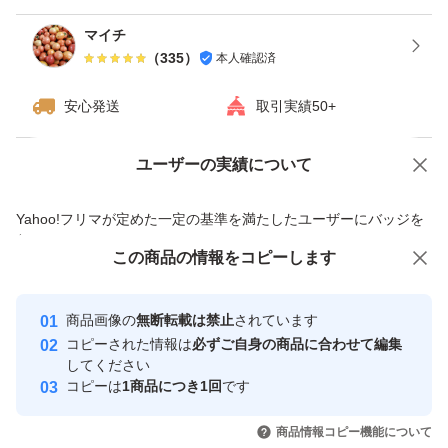
・大量にトマトを使用したい
マイチ
（
335
）
本人確認済
・どうせ切るから異形やキズ有りでもいい
安心発送
取引実績50+
・味が良ければ見た目気にしない
ユーザーの実績について
価格の相談
商品への質問
商品への質問からの値下げ交渉、不適切なカテゴリ変更依頼は禁止です
・ペットのエサにしたい
Yahoo!フリマが定めた一定の基準を満たしたユーザーにバッジを
付与しています
この商品をみている人にオススメ
この商品の情報をコピーします
安心取引出品者
という方々に大好評です
最大10%対象
最大10%対象
Yahoo!フリマの基準をクリアした安
安心取引出品者
商品画像の
無断転載は禁止
されています
心・安全なユーザーです
発送時の不具合により傷むおそれがあるので
コピーされた情報は
必ずご自身の商品に合わせて編集
取引実績
してください
コピーは
1商品につき1回
です
４kgですが、５kg近く入れてます
このユーザーはYahoo!フリマの取
取引実績◯+
いいね！
いいね！
2,200
円
2,280
円
2,200
円
引を完了させた実績があります
商品情報コピー機能について
最大10%対象