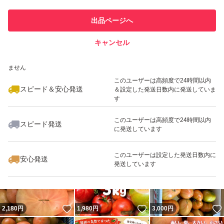
再度、内容を考慮していただき
このユーザーは他フリマサービス
他フリマ実績◯+
出品ページへ
での取引実績があります
ご検討、よろしくお願い致します(￣∇￣*)ゞ
キャンセル
スピード&安心発送
いいね！
いいね！
1,680
※このバッジは実績に基づく表示であり、発送を保証しているものではあり
円
2,450
円
2,200
円
ません
尚、常温での発送となりますので
最大10%対象
最大10%対象
このユーザーは高頻度で24時間以内
スピード＆安心発送
＆設定した発送日数内に発送していま
す
気温が低い時期は午前午後関係なく発送致しますが
このユーザーは高頻度で24時間以内
スピード発送
に発送しています
いいね！
いいね！
2,200
円
1,880
円
3,000
円
気温が高い時の発送の際は、気温が下がる夕方時に発送致
最大10%対象
最大10%対象
します
このユーザーは設定した発送日数内に
安心発送
発送しています
何か、ご質問・ご要望ございましたら
いいね！
いいね！
2,180
円
1,980
円
3,000
円
気軽にコメントよろしくお願い致します