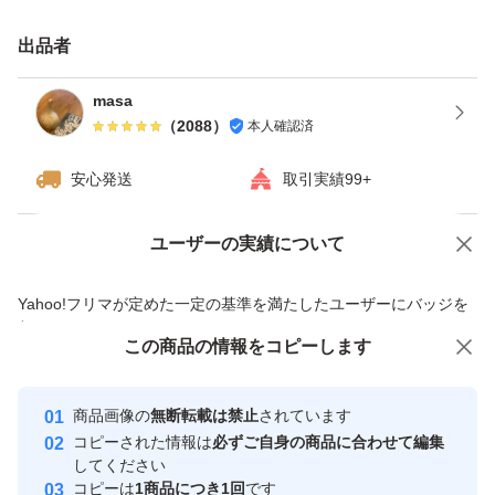
国産と中国産とではニンニクの糖度、甘み
(食べれば違いがわかります。)
出品者
又原料価格や安全性が全くちがいます。詳しくはスーパー
masa
や八百屋さんにお聞き下さい。
（
2088
）
本人確認済
青森県産福地ホワイト熟成黒にんにく出来上がりました
安心発送
取引実績99+
乾燥が終わり次第発送致します。
お時間頂きますがご了承下さい。
ユーザーの実績について
価格の相談
商品への質問
とても甘い福地ホワイトですが大きさ小さめや黒み皮剥ぎ
商品への質問からの値下げ交渉、不適切なカテゴリ変更依頼は禁止です
有りのバラバラの商品の訳あり商品の為お安く販売いたし
Yahoo!フリマが定めた一定の基準を満たしたユーザーにバッジを
付与しています
ます
この商品をみている人にオススメ
この商品の情報をコピーします
安心取引出品者
水分が多いニンニクは黒色が強くなりますが全く一緒の工
最大10%対象
程でつくり上がりますので品質は一緒です。
Yahoo!フリマの基準をクリアした安
安心取引出品者
商品画像の
無断転載は禁止
されています
心・安全なユーザーです
商品名 国産黒にんにく 原料国産青森県産にんにく
コピーされた情報は
必ずご自身の商品に合わせて編集
取引実績
してください
内容量1キロ
コピーは
1商品につき1回
です