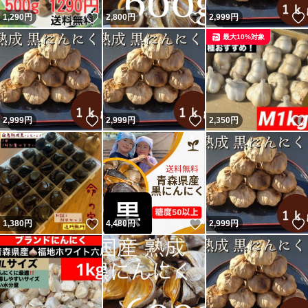
営業許可証(画像にて掲載)
いいね！
いいね！
1,290
円
2,800
円
2,999
円
にて作っていますのでご安心下さい
最大10%対象
いいね！
いいね！
2,999
円
2,999
円
2,350
円
いいね！
いいね！
1,380
円
4,480
円
2,999
円