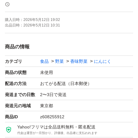
号で発行しているみたいです。
出品時毎回同じ識別番号表示の画像なら注意です
購入日時：
2026年5月12日 19:02
出品日時：
2026年5月12日 10:31
ご購入後心配な方は行政などに無農薬扱い業者の仕入れ購
入履歴などで調べ違法業者ではないか調べて貰えるそうで
商品の情報
す。
カテゴリ
食品
野菜
香味野菜
にんにく
その為オーガニック専門店などがあるみたいです。
商品の状態
未使用
病気や入院中の方など産地を気になされる方は 表示され
配送の方法
おてがる配送（日本郵便）
て無い黒にんにくは必ず出品者に産地確認、JAS識別コー
発送までの日数
2〜3日で発送
ド確認する事をお勧めいたします。
発送元の地域
東京都
その様な行為や食品偽装を防ぐ為
商品ID
z608255912
消費者庁で原料原産地表示義務が法律化されていますので
Yahoo!フリマは全品送料無料・匿名配送
是非出品者にお尋ねください。
代金は運営が一旦預かり、評価後、出品者に支払われます