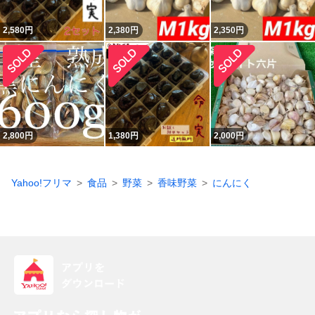
2,580
円
2,380
円
2,350
円
2,800
円
1,380
円
2,000
円
Yahoo!フリマ
食品
野菜
香味野菜
にんにく