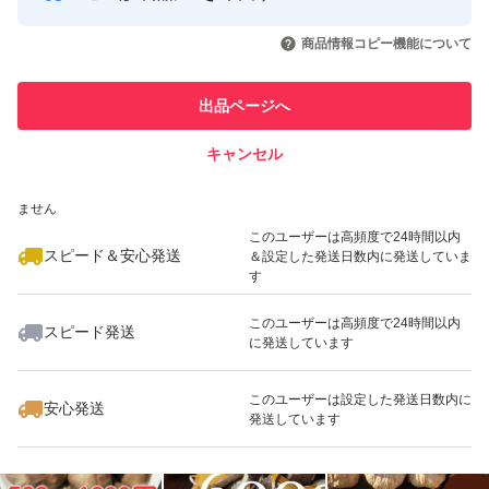
製造日26年4月15日 賞味期限26年7月15日
このユーザーはYahoo!フリマの取
取引実績◯+
いいね！
いいね！
2,780
円
5,200
円
2,680
円
引を完了させた実績があります
販売元 黒にんにく本舗
商品情報コピー機能について
最大10%対象
最大10%対象
最大10%対象
原料 国産青森県産福地ホワイトにんにく
このユーザーは他フリマサービス
他フリマ実績◯+
出品ページへ
での取引実績があります
保存期間
製造日より常温で約3ヶ月、冷蔵で6ヶ月、冷凍で12ヶ月
キャンセル
スピード&安心発送
保てます
いいね！
いいね！
2,290
※このバッジは実績に基づく表示であり、発送を保証しているものではあり
円
4,480
円
2,999
円
ません
メルカリの方およびお客様
最大10%対象
このユーザーは高頻度で24時間以内
黒にんにくの出品に際して、保健所へ販売及び営業許可の
スピード＆安心発送
＆設定した発送日数内に発送していま
す
問い合わせをした所、黒にんにくは野菜を簡易的に加工し
このユーザーは高頻度で24時間以内
た物なので、更なる加工を施さない限り不要との回答も頂
スピード発送
に発送しています
いいね！
いいね！
2,290
円
4,480
円
2,580
円
きましたが会社設立にて
最大10%対象
当方食品衛生責任者が作成、
このユーザーは設定した発送日数内に
安心発送
発送しています
保健所の認可作業場及び
密封包装食品製造業