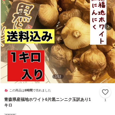
1
/
13
この商品は
8時間
で売れました
い
青森県産福地ホワイト6片黒ニンニク玉訳あり1
1
キロ