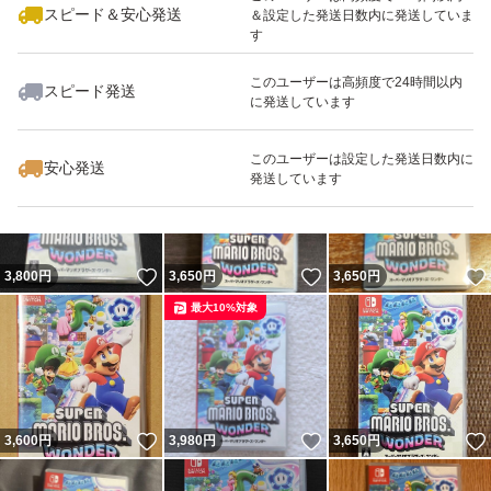
スピード＆安心発送
＆設定した発送日数内に発送していま
す
このユーザーは高頻度で24時間以内
スピード発送
に発送しています
いいね！
いいね！
3,430
円
3,500
円
3,499
円
最大10%対象
このユーザーは設定した発送日数内に
安心発送
発送しています
いいね！
いいね！
3,800
円
3,650
円
3,650
円
最大10%対象
いいね！
いいね！
3,600
円
3,980
円
3,650
円