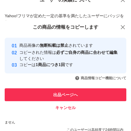
価格の相談
商品への質問
商品への質問からの値下げ交渉、不適切なカテゴリ変更依頼は禁止です
Yahoo!フリマが定めた一定の基準を満たしたユーザーにバッジを
付与しています
この商品をみている人にオススメ
この商品の情報をコピーします
安心取引出品者
最大10%対象
最大10%対象
最大10%対象
Yahoo!フリマの基準をクリアした安
安心取引出品者
商品画像の
無断転載は禁止
されています
心・安全なユーザーです
コピーされた情報は
必ずご自身の商品に合わせて編集
取引実績
してください
コピーは
1商品につき1回
です
このユーザーはYahoo!フリマの取
取引実績◯+
いいね！
いいね！
3,600
円
3,480
円
3,600
円
引を完了させた実績があります
商品情報コピー機能について
最大10%対象
このユーザーは他フリマサービス
他フリマ実績◯+
出品ページへ
での取引実績があります
キャンセル
スピード&安心発送
いいね！
いいね！
3,500
※このバッジは実績に基づく表示であり、発送を保証しているものではあり
円
3,700
円
3,400
円
ません
このユーザーは高頻度で24時間以内