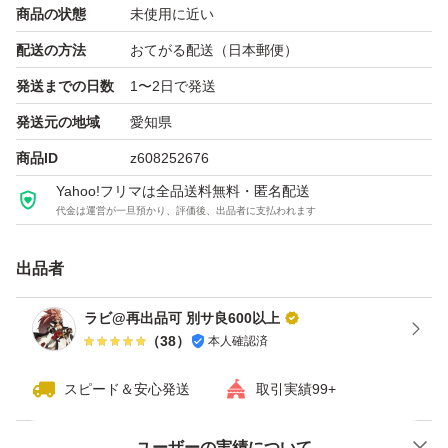
商品の状態
未使用に近い
配送の方法
おてがる配送（日本郵便）
発送までの日数
1〜2日で発送
発送元の地域
愛知県
商品ID
z608252676
Yahoo!フリマは全品送料無料・匿名配送
代金は運営が一旦預かり、評価後、出品者に支払われます
出品者
ラビ@再出品可 別サ良600以上
（
38
）
本人確認済
スピード＆安心発送
取引実績99+
ユーザーの実績について