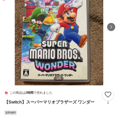
1
/
4
この商品は
2時間
で売れました
い
【Switch】スーパーマリオブラザーズ ワンダー
1
送料無料