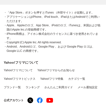
・「App Store」ボタンを押すとiTunes （外部サイト）が起動します。
・アプリケーションはiPhone、iPod touch、iPadまたはAndroidでご利用い
ただけます。
・Apple、Appleのロゴ、App Store、iPodのロゴ、iTunesは、米国および他
国のApple Inc.の登録商標です。
・iPhone商標は、アイホン株式会社のライセンスに基づき使用されていま
す。
・Copyright (C) Apple Inc. All rights reserved.
・Android、Androidロゴ、Google Play 、および Google Play ロゴは、
Google LLC の商標です。
Yahoo!フリマについて
Yahoo!フリマについて
Yahoo!フリマからのお知らせ
Yahoo!フリマトピックス
Yahoo!フリマ特集
カテゴリ一覧
ブランド一覧
ランキング
かんたんご利用ガイド
メール通知設定
公式アカウント