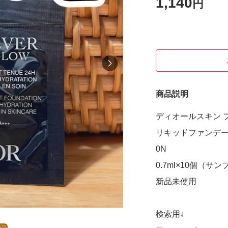
1,140
円
商品説明
ディオールスキン 
リキッドファンデ
0N
0.7ml×10個（サ
新品未使用
検索用↓