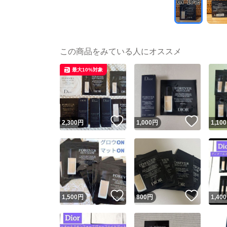
この商品をみている人にオススメ
最大10%対象
いいね！
いいね
2,300
円
1,000
円
1,100
いいね！
いいね
1,500
円
800
円
1,400