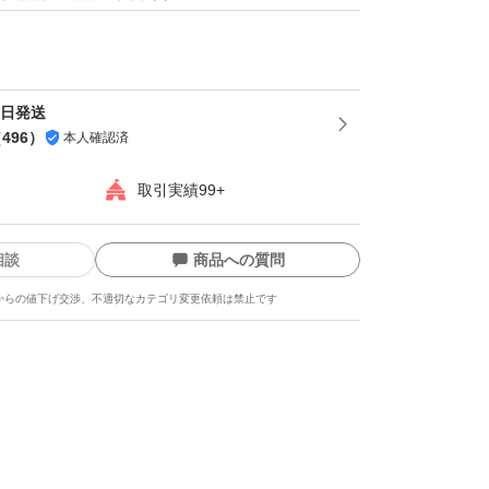
即日発送
（
496
）
本人確認済
取引実績99+
相談
商品への質問
からの値下げ交渉、不適切なカテゴリ変更依頼は禁止です