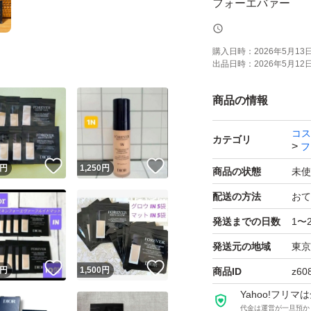
フォーエバァー
フォーエバー
購入日時：
2026年5月13日 
出品日時：
2026年5月12日 
商品の情報
コス
カテゴリ
フ
！
いいね！
いいね！
円
1,250
円
商品の状態
未使
配送の方法
おて
発送までの日数
1〜
発送元の地域
東京
！
いいね！
いいね！
円
1,500
円
商品ID
z60
Yahoo!フリ
代金は運営が一旦預か