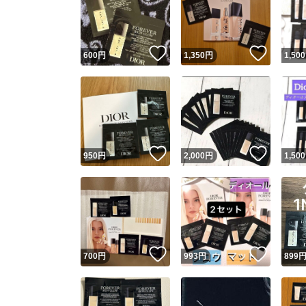
いいね！
いいね
600
円
1,350
円
1,500
いいね！
いいね
950
円
2,000
円
1,500
Yaho
安心取引
安心
いいね！
いいね
700
円
993
円
899
取引実績
取引