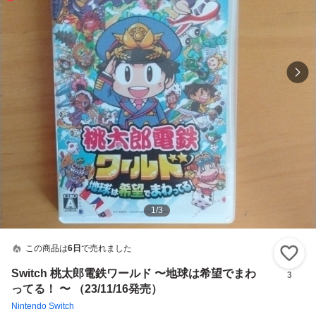
1
/
3
この商品は
6日
で売れました
い
Switch 桃太郎電鉄ワールド 〜地球は希望でまわ
3
ってる！ 〜 （23/11/16発売）
Nintendo Switch