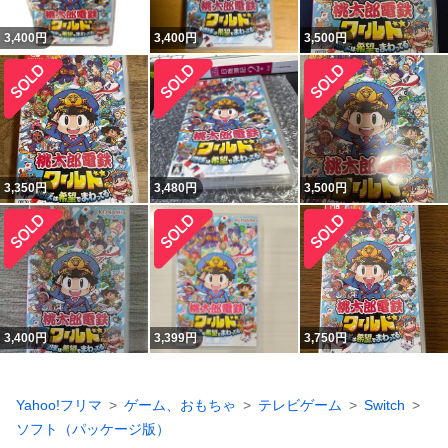
3,400
円
3,400
円
3,500
円
3,350
円
3,480
円
3,500
円
3,400
円
3,399
円
3,750
円
Yahoo!フリマ
ゲーム、おもちゃ
テレビゲーム
Switch
ソフト（パッケージ版）