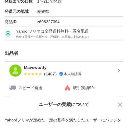
発送までの日数
1〜2日で発送
発送元の地域
愛媛県
商品ID
z608227394
Yahoo!フリマは全品送料無料・匿名配送
代金は運営が一旦預かり、評価後、出品者に支払われます
出品者
Mavswtotty
（
1467
）
本人確認済
スピード発送
取引実績99+
ユーザーの実績について
価格の相談
商品への質問
商品への質問からの値下げ交渉、不適切なカテゴリ変更依頼は禁止です
Yahoo!フリマが定めた一定の基準を満たしたユーザーにバッジを
付与しています