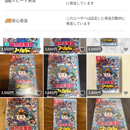
スピード発送
に発送しています
いいね！
いいね！
3,500
円
5,290
円
3,450
円
このユーザーは設定した発送日数内に
安心発送
発送しています
いいね！
いいね！
3,500
円
3,600
円
4,000
円
いいね！
いいね！
3,500
円
3,680
円
3,800
円