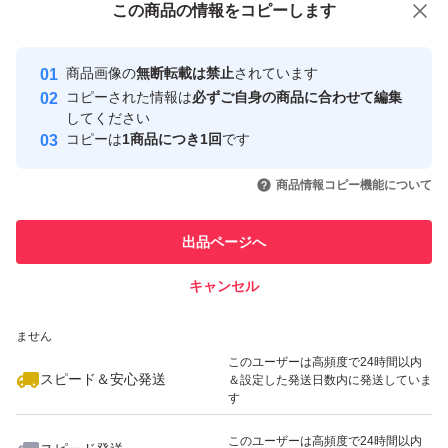
この商品をみている人にオススメ
この商品の情報をコピーします
安心取引出品者
最大10%対象
最大10%対象
最大10%対象
Yahoo!フリマの基準をクリアした安
安心取引出品者
商品画像の
無断転載は禁止
されています
心・安全なユーザーです
コピーされた情報は
必ずご自身の商品に合わせて編集
取引実績
してください
コピーは
1商品につき1回
です
このユーザーはYahoo!フリマの取
取引実績◯+
いいね！
いいね！
3,499
円
3,500
円
3,500
円
引を完了させた実績があります
商品情報コピー機能について
最大10%対象
このユーザーは他フリマサービス
他フリマ実績◯+
出品ページへ
での取引実績があります
キャンセル
スピード&安心発送
いいね！
いいね！
3,600
※このバッジは実績に基づく表示であり、発送を保証しているものではあり
円
5,200
円
3,480
円
ません
最大10%対象
このユーザーは高頻度で24時間以内
スピード＆安心発送
＆設定した発送日数内に発送していま
す
このユーザーは高頻度で24時間以内