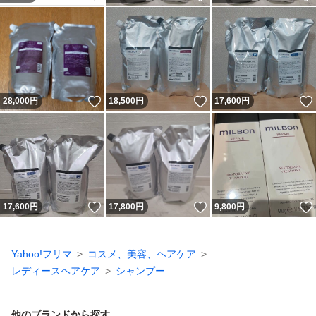
いいね！
いいね！
28,000
円
18,500
円
17,600
円
いいね！
いいね！
17,600
円
17,800
円
9,800
円
Yahoo!フリマ
コスメ、美容、ヘアケア
レディースヘアケア
シャンプー
他のブランドから探す