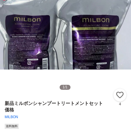
1
/
1
い
新品ミルボンシャンプートリートメントセット
4
価格
MILBON
送料無料