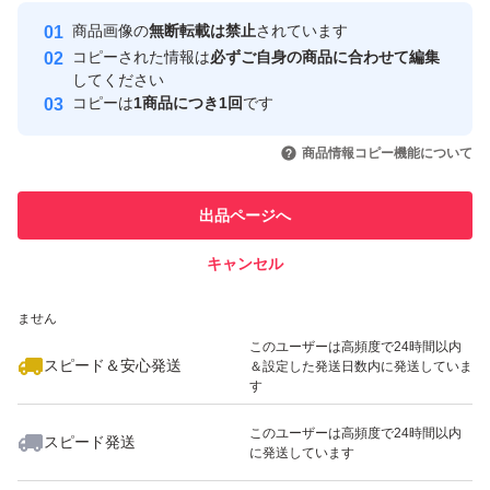
最大10%対象
最大10%対象
Yahoo!フリマの基準をクリアした安
安心取引出品者
商品画像の
無断転載は禁止
されています
心・安全なユーザーです
コピーされた情報は
必ずご自身の商品に合わせて編集
取引実績
してください
コピーは
1商品につき1回
です
このユーザーはYahoo!フリマの取
取引実績◯+
いいね！
いいね！
17,500
円
17,500
円
26,999
円
引を完了させた実績があります
商品情報コピー機能について
このユーザーは他フリマサービス
他フリマ実績◯+
出品ページへ
での取引実績があります
キャンセル
スピード&安心発送
いいね！
いいね！
26,999
※このバッジは実績に基づく表示であり、発送を保証しているものではあり
円
26,999
円
17,500
円
ません
このユーザーは高頻度で24時間以内
スピード＆安心発送
＆設定した発送日数内に発送していま
す
このユーザーは高頻度で24時間以内
スピード発送
に発送しています
いいね！
いいね！
17,000
円
17,500
円
11,900
円