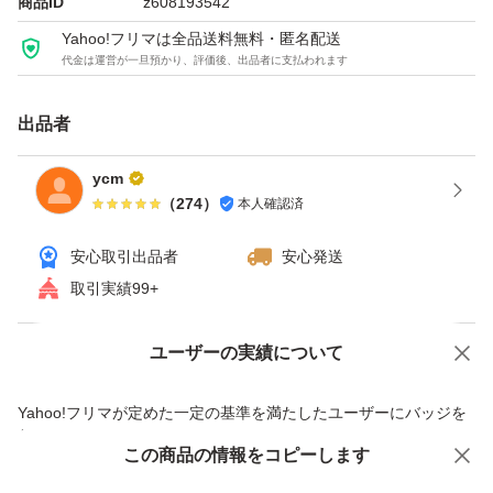
商品ID
z608193542
Yahoo!フリマは全品送料無料・匿名配送
代金は運営が一旦預かり、評価後、出品者に支払われます
出品者
ycm
（
274
）
本人確認済
安心取引出品者
安心発送
取引実績99+
ユーザーの実績について
価格の相談
商品への質問
商品への質問からの値下げ交渉、不適切なカテゴリ変更依頼は禁止です
Yahoo!フリマが定めた一定の基準を満たしたユーザーにバッジを
付与しています
この商品をみている人にオススメ
この商品の情報をコピーします
安心取引出品者