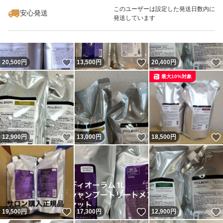
このユーザーは設定した発送日数内に
安心発送
発送しています
いいね！
いいね！
20,500
円
13,500
円
20,400
円
最大10%対象
いいね！
いいね！
12,900
円
13,000
円
18,500
円
いいね！
いいね！
19,500
円
17,300
円
12,900
円