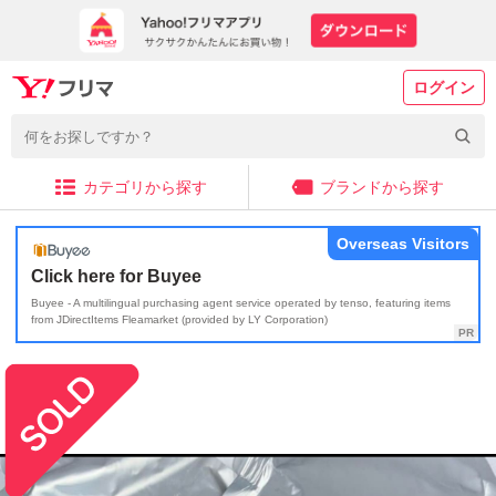
ログイン
カテゴリから探す
ブランドから探す
Overseas Visitors
Click here for Buyee
Buyee - A multilingual purchasing agent service operated by tenso, featuring items
from JDirectItems Fleamarket (provided by LY Corporation)