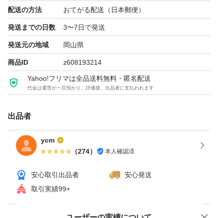
配送の方法
おてがる配送（日本郵便）
発送までの日数
3〜7日で発送
発送元の地域
岡山県
商品ID
z608193214
Yahoo!フリマは全品送料無料・匿名配送
代金は運営が一旦預かり、評価後、出品者に支払われます
出品者
ycm
（
274
）
本人確認済
安心取引出品者
安心発送
取引実績99+
ユーザーの実績について