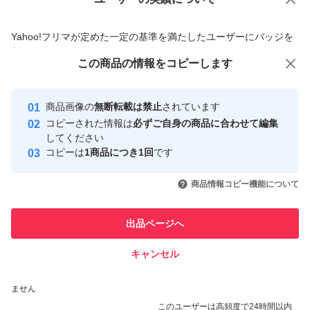
価格の相談
商品への質問
商品への質問からの値下げ交渉、不適切なカテゴリ変更依頼は禁止です
Yahoo!フリマが定めた一定の基準を満たしたユーザーにバッジを
付与しています
この商品をみている人にオススメ
この商品の情報をコピーします
安心取引出品者
最大10%対象
最大10%対象
Yahoo!フリマの基準をクリアした安
安心取引出品者
商品画像の
無断転載は禁止
されています
心・安全なユーザーです
コピーされた情報は
必ずご自身の商品に合わせて編集
取引実績
してください
コピーは
1商品につき1回
です
このユーザーはYahoo!フリマの取
取引実績◯+
いいね！
いいね！
18,500
円
17,600
円
20,400
円
引を完了させた実績があります
商品情報コピー機能について
このユーザーは他フリマサービス
他フリマ実績◯+
出品ページへ
での取引実績があります
キャンセル
スピード&安心発送
いいね！
いいね！
11,900
※このバッジは実績に基づく表示であり、発送を保証しているものではあり
円
17,500
円
17,500
円
ません
このユーザーは高頻度で24時間以内