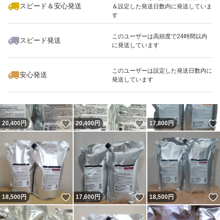
スピード＆安心発送
＆設定した発送日数内に発送していま
す
このユーザーは高頻度で24時間以内
スピード発送
に発送しています
いいね！
いいね！
10,500
円
13,000
円
12,900
円
このユーザーは設定した発送日数内に
安心発送
発送しています
いいね！
いいね！
20,400
円
20,400
円
17,800
円
いいね！
いいね！
18,500
円
17,600
円
18,500
円