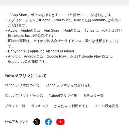
・「App Store」ボタンを押すとiTunes （外部サイト）が起動します。
・アプリケーションはiPhone、iPod touch、iPadまたはAndroidでご利用い
ただけます。
・Apple、Appleのロゴ、App Store、iPodのロゴ、iTunesは、米国および他
国のApple Inc.の登録商標です。
・iPhone商標は、アイホン株式会社のライセンスに基づき使用されていま
す。
・Copyright (C) Apple Inc. All rights reserved.
・Android、Androidロゴ、Google Play 、および Google Play ロゴは、
Google LLC の商標です。
Yahoo!フリマについて
Yahoo!フリマについて
Yahoo!フリマからのお知らせ
Yahoo!フリマトピックス
Yahoo!フリマ特集
カテゴリ一覧
ブランド一覧
ランキング
かんたんご利用ガイド
メール通知設定
公式アカウント