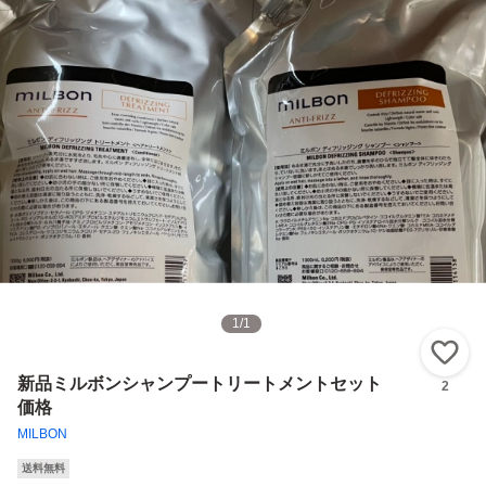
1
/
1
い
新品ミルボンシャンプートリートメントセット
2
価格
MILBON
送料無料