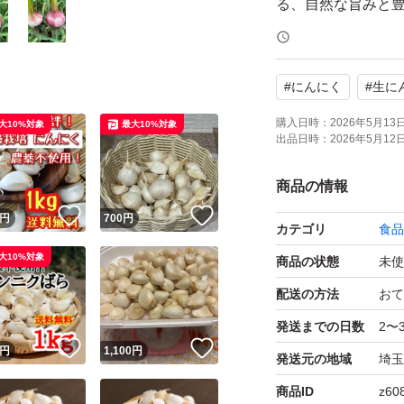
る、自然な旨みと
#
にんにく
#
生に
購入日時：
2026年5月13日 
大10%対象
最大10%対象
出品日時：
2026年5月12日 
商品の情報
！
いいね！
いいね！
円
700
円
カテゴリ
食品
大10%対象
商品の状態
未使
配送の方法
おて
発送までの日数
2〜
！
いいね！
いいね！
円
1,100
円
発送元の地域
埼玉
商品ID
z60