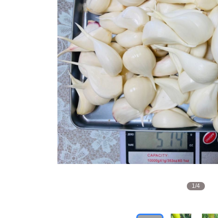
1
/
4