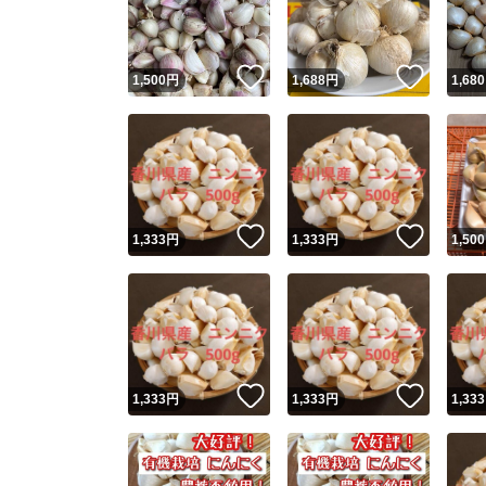
他フ
いいね！
いいね
1,500
円
1,688
円
1,680
スピード
※このバッ
スピ
いいね！
いいね
1,333
円
1,333
円
1,500
スピ
安心
いいね！
いいね
1,333
円
1,333
円
1,333