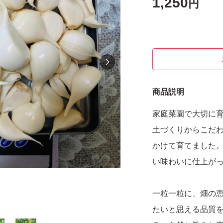
1,250
円
商品説明
家庭菜園で大切に
土づくりからこだ
かけて育てました
い味わいに仕上が
一粒一粒に、畑の
たいと思える品質