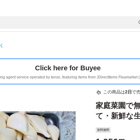
く
Click here for Buyee
ing agent service operated by tenso, featuring items from JDirectItems Fleamarket 
この商品は
2日
で
家庭菜園で
て・新鮮な生
送料無料