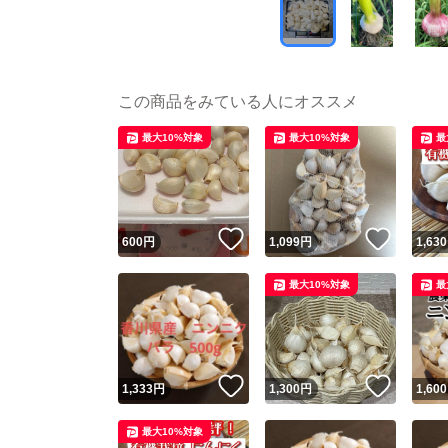
この商品をみている人にオススメ
最大10%対象
最大10%対象
最
いいね！
いいね
600
円
1,099
円
1,630
最大10%対象
最
いいね！
いいね
1,333
円
1,300
円
1,600
最大10%対象