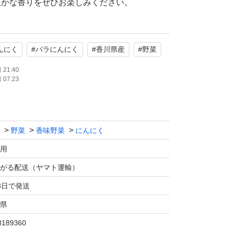
豊かな香りをぜひお楽しみください。
んにく
#
バラにんにく
#
香川県産
#
野菜
21:40
07:23
野菜
香味野菜
にんにく
用
がる配送（ヤマト運輸）
3日で発送
県
8189360