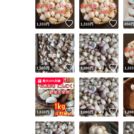
いいね！
いいね
1,333
円
1,333
円
650
いいね！
いいね
1,500
円
1,300
円
1,333
Yaho
最大10%対象
安心取引
安心
いいね！
いいね
1,630
円
1,000
円
1,200
取引実績
取引