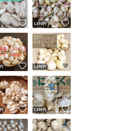
！
いいね！
いいね！
円
1,450
円
ユーザーの実績について
！
いいね！
いいね！
円
1,800
円
o!フリマが定めた一定の基準を満たしたユーザーにバッジを付与しています
出品者
この商品の情報をコピーします
取引出品者
Yahoo!フリマの基準をクリアした安心・安全なユーザーです
！
いいね！
いいね！
商品画像の
無断転載は禁止
されています
円
1,598
円
コピーされた情報は
必ずご自身の商品に合わせて編集
してください
コピーは
1商品につき1回
です
実績◯+
このユーザーはYahoo!フリマの取引を完了させた実績があり