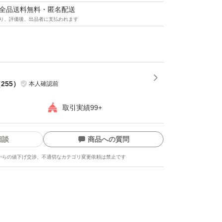
マは全品送料無料・匿名配送
り、評価後、出品者に支払われます
（
255
）
本人確認前
取引実績99+
相談
商品への質問
からの値下げ交渉、不適切なカテゴリ変更依頼は禁止です