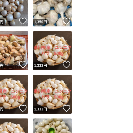
商品情報コピー機
リマ実績◯+
このユーザーは他フリマサービスでの取引実績があります
！
いいね！
いいね！
円
1,350
円
出品ページへ
&安心発送
キャンセル
ジは実績に基づく表示であり、発送を保証しているものではありません
このユーザーは高頻度で24時間以内＆設定した発送日数内に
ード＆安心発送
ます
！
いいね！
いいね！
円
1,333
円
ード発送
このユーザーは高頻度で24時間以内に発送しています
発送
このユーザーは設定した発送日数内に発送しています
！
いいね！
いいね！
円
1,333
円