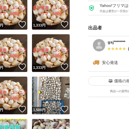
Yahoo!フリ
代金は運営が一旦預か
！
いいね！
いいね！
円
1,333
円
出品者
gsj********
安心発送
！
いいね！
いいね！
円
1,333
円
価格の
商品への質問
！
いいね！
いいね！
円
1,500
円