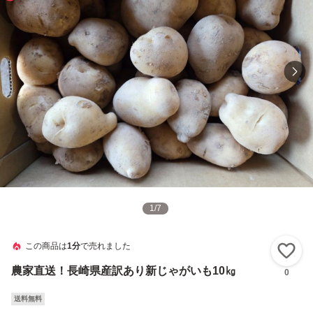
1
/
7
この商品は
1分
で売れました
い
農家直送！長崎県産訳あり新じゃがいも10㎏
0
送料無料