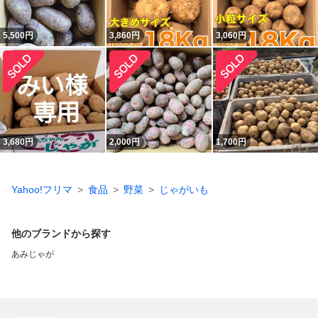
5,500
円
3,860
円
3,060
円
3,680
円
2,000
円
1,700
円
Yahoo!フリマ
食品
野菜
じゃがいも
他のブランドから探す
あみじゃが