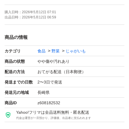
訳あり…自然割れ、一部傷あり、形が悪い、機械でばっさ
購入日時：
2026年5月12日 07:01
り切れたもの、一部穴あきなど。
出品日時：
2026年5月12日 06:59
鮮度保持のため、多少泥はついています。堀りたて新鮮で
商品の情報
す！
カテゴリ
食品
野菜
じゃがいも
送料無料で発送致します。訳ありのため、ご理解ある方の
商品の状態
やや傷や汚れあり
みお願いします。
配送の方法
おてがる配送（日本郵便）
泥つきです。保管時も洗わない方が日持ちします。
発送までの日数
2〜3日で発送
発送元の地域
長崎県
#じゃがいも
商品ID
z608182532
#新じゃがいも
Yahoo!フリマは全品送料無料・匿名配送
#訳あり
代金は運営が一旦預かり、評価後、出品者に支払われます