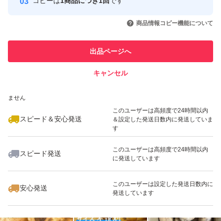
コピーは
1商品につき1回
です
このユーザーはYahoo!フリマの取
取引実績◯+
いいね！
いいね！
2,000
円
2,000
円
1,600
円
引を完了させた実績があります
商品情報コピー機能について
最大10%対象
このユーザーは他フリマサービス
他フリマ実績◯+
出品ページへ
での取引実績があります
キャンセル
スピード&安心発送
いいね！
いいね！
1,600
※このバッジは実績に基づく表示であり、発送を保証しているものではあり
円
1,800
円
3,300
円
ません
最大10%対象
このユーザーは高頻度で24時間以内
スピード＆安心発送
＆設定した発送日数内に発送していま
す
このユーザーは高頻度で24時間以内
スピード発送
に発送しています
いいね！
いいね！
2,300
円
2,380
円
3,860
円
このユーザーは設定した発送日数内に
安心発送
発送しています