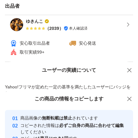
出品者
ゆきんこ
（
2039
）
本人確認済
安心取引出品者
安心発送
取引実績99+
ユーザーの実績について
価格の相談
商品への質問
商品への質問からの値下げ交渉、不適切なカテゴリ変更依頼は禁止です
Yahoo!フリマが定めた一定の基準を満たしたユーザーにバッジを
付与しています
この商品をみている人にオススメ
この商品の情報をコピーします
安心取引出品者
最大10%対象
最大10%対象
最大10%対象
Yahoo!フリマの基準をクリアした安
安心取引出品者
商品画像の
無断転載は禁止
されています
心・安全なユーザーです
コピーされた情報は
必ずご自身の商品に合わせて編集
取引実績
してください