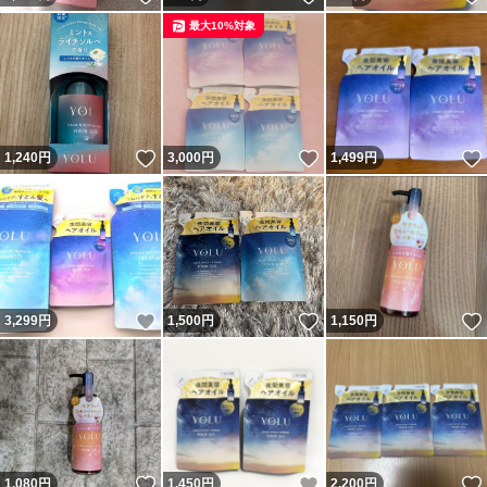
最大10%対象
いいね！
いいね！
1,240
円
3,000
円
1,499
円
いいね！
いいね！
3,299
円
1,500
円
1,150
円
いいね！
いいね！
1,080
円
1,450
円
2,200
円