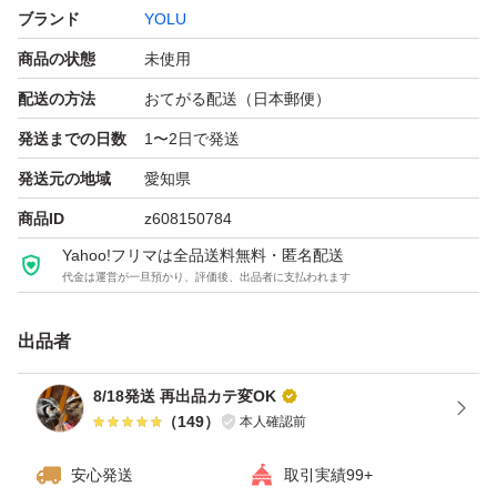
ブランド
YOLU
商品の状態
未使用
配送の方法
おてがる配送（日本郵便）
発送までの日数
1〜2日で発送
発送元の地域
愛知県
商品ID
z608150784
Yahoo!フリマは全品送料無料・匿名配送
代金は運営が一旦預かり、評価後、出品者に支払われます
出品者
8/18発送 再出品カテ変OK
（
149
）
本人確認前
安心発送
取引実績99+