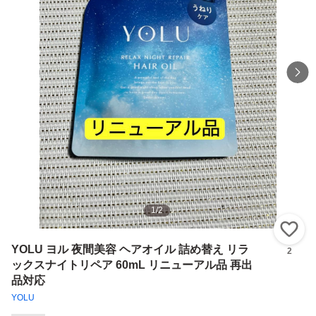
1
/
2
い
YOLU ヨル 夜間美容 ヘアオイル 詰め替え リラ
2
ックスナイトリペア 60mL リニューアル品 再出
品対応
YOLU