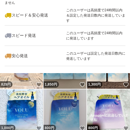
ません
最大10%対象
このユーザーは高頻度で24時間以内
スピード＆安心発送
＆設定した発送日数内に発送していま
す
このユーザーは高頻度で24時間以内
スピード発送
に発送しています
いいね！
いいね！
1,080
円
888
円
1,390
円
最大10%対象
このユーザーは設定した発送日数内に
安心発送
発送しています
いいね！
いいね！
829
円
1,850
円
1,300
円
いいね！
いいね！
1,000
円
800
円
800
円