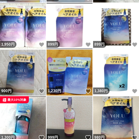
いいね！
いいね！
1,950
円
899
円
899
円
いいね！
いいね！
900
円
1,230
円
1,380
円
最大10%対象
いいね！
いいね！
1,300
円
999
円
980
円