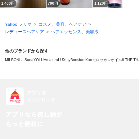
1,400
円
790
円
1,120
円
Yahoo!フリマ
コスメ、美容、ヘアケア
レディースヘアケア
ヘアエッセンス、美容液
他のブランドから探す
MILBON
La Sana
YOLU
Amatora
LUX
myBoostars
Kao
モロッカンオイル
8 THE T