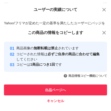
ユーザーの実績について
価格の相談
商品への質問
商品への質問からの値下げ交渉、不適切なカテゴリ変更依頼は禁止です
Yahoo!フリマが定めた一定の基準を満たしたユーザーにバッジを
付与しています
この商品をみている人にオススメ
この商品の情報をコピーします
安心取引出品者
最大10%対象
Yahoo!フリマの基準をクリアした安
安心取引出品者
商品画像の
無断転載は禁止
されています
心・安全なユーザーです
コピーされた情報は
必ずご自身の商品に合わせて編集
取引実績
してください
コピーは
1商品につき1回
です
このユーザーはYahoo!フリマの取
取引実績◯+
いいね！
いいね！
900
円
899
円
899
円
引を完了させた実績があります
商品情報コピー機能について
最大10%対象
このユーザーは他フリマサービス
他フリマ実績◯+
出品ページへ
での取引実績があります
キャンセル
スピード&安心発送
いいね！
いいね！
800
※このバッジは実績に基づく表示であり、発送を保証しているものではあり
円
1,400
円
860
円