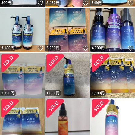
いいね！
いいね！
800
円
2,480
円
849
円
いいね！
いいね！
3,180
円
3,200
円
4,000
円
1,350
円
1,000
円
1,900
円