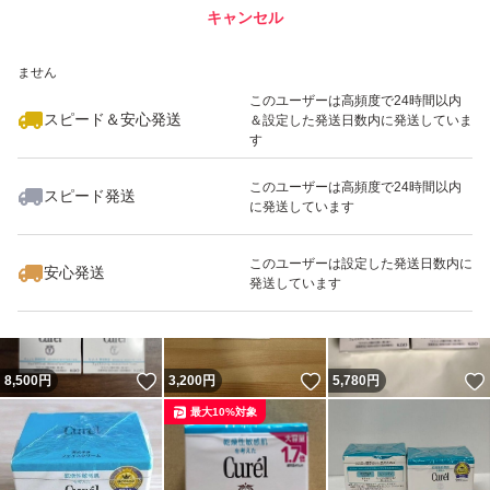
キャンセル
スピード&安心発送
いいね！
いいね！
5,700
※このバッジは実績に基づく表示であり、発送を保証しているものではあり
円
4,980
円
5,850
円
ません
最大10%対象
最大10%対象
このユーザーは高頻度で24時間以内
スピード＆安心発送
＆設定した発送日数内に発送していま
す
このユーザーは高頻度で24時間以内
スピード発送
に発送しています
いいね！
いいね！
7,350
円
8,500
円
3,950
円
このユーザーは設定した発送日数内に
安心発送
発送しています
いいね！
いいね！
8,500
円
3,200
円
5,780
円
最大10%対象