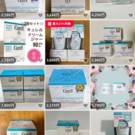
いいね！
いいね！
2,180
円
3,248
円
4,200
円
最大10%対象
いいね！
いいね！
2,780
円
3,600
円
5,980
円
いいね！
いいね！
7,800
円
2,170
円
5,790
円