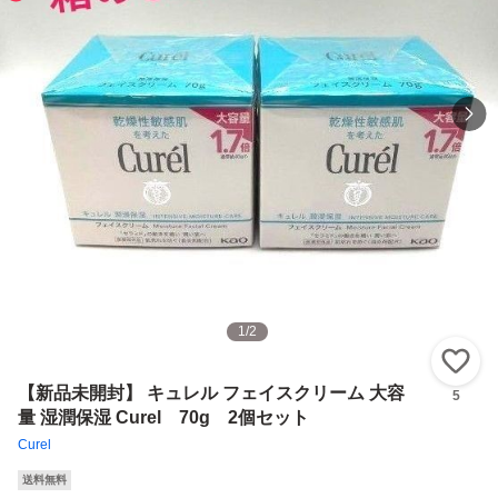
1
/
2
い
【新品未開封】 キュレル フェイスクリーム 大容
5
量 湿潤保湿 Curel 70g 2個セット
Curel
送料無料