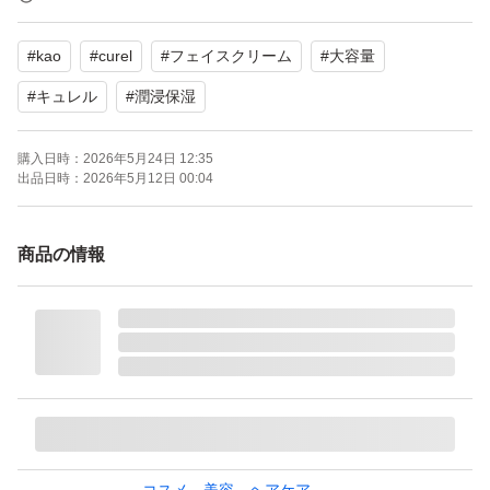
定価 4950円×2=9900円
#
kao
#
curel
#
フェイスクリーム
#
大容量
【商品説明】
#
キュレル
#
潤浸保湿
潤い成分配合で、角層まで深く潤う。肌荒れを防ぐ。
購入日時：
2026年5月24日 12:35
出品日時：
2026年5月12日 00:04
潤い成分（セラミド機能成分、ユーカリエキス）配合。角
層まで深く潤います。 肌荒れしにくい、ふっくらと吸い
商品の情報
つくような潤いに満ちた肌に保ちます
●消炎剤（有効成分）配合。肌荒れを防ぐ。 ●とても
しっとりするのに、ふわっと軽い使い心地。
※シールが貼ってあったり、シールの剥がした跡がありま
すのでご理解いただける方のみよろしくお願いいたしま
す。