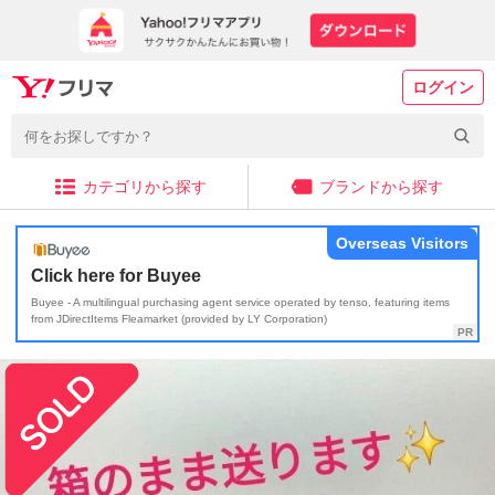
ログイン
カテゴリから探す
ブランドから探す
Overseas Visitors
Click here for Buyee
Buyee - A multilingual purchasing agent service operated by tenso, featuring items
from JDirectItems Fleamarket (provided by LY Corporation)