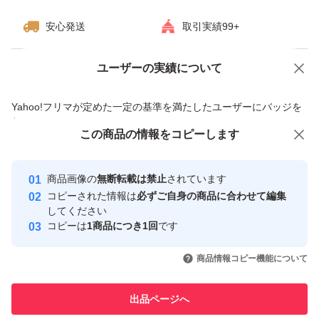
安心発送
取引実績99+
ユーザーの実績について
価格の相談
商品への質問
商品への質問からの値下げ交渉、不適切なカテゴリ変更依頼は禁止です
Yahoo!フリマが定めた一定の基準を満たしたユーザーにバッジを
付与しています
この商品をみている人にオススメ
この商品の情報をコピーします
安心取引出品者
最大10%対象
最大10%対象
最大10%対象
Yahoo!フリマの基準をクリアした安
安心取引出品者
商品画像の
無断転載は禁止
されています
心・安全なユーザーです
コピーされた情報は
必ずご自身の商品に合わせて編集
取引実績
してください
コピーは
1商品につき1回
です
このユーザーはYahoo!フリマの取
取引実績◯+
いいね！
いいね！
5,998
円
3,850
円
5,400
円
引を完了させた実績があります
商品情報コピー機能について
このユーザーは他フリマサービス
他フリマ実績◯+
出品ページへ
での取引実績があります