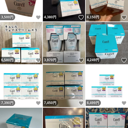
いいね！
いいね！
3,500
円
4,380
円
6,150
円
いいね！
いいね！
6,580
円
3,970
円
4,249
円
いいね！
いいね！
7,390
円
7,450
円
6,499
円