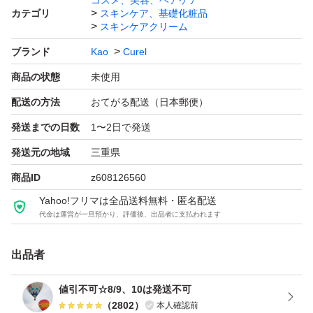
コスメ、美容、ヘアケア
カテゴリ
スキンケア、基礎化粧品
スキンケアクリーム
キュレル 潤浸保湿フェイスクリーム 70g（医薬部外品）
ブランド
Kao
Curel
ブランド：Kao Curel
商品の状態
未使用
配送の方法
おてがる配送（日本郵便）
発送までの日数
1〜2日で発送
発送元の地域
三重県
商品ID
z608126560
Yahoo!フリマは全品送料無料・匿名配送
代金は運営が一旦預かり、評価後、出品者に支払われます
出品者
値引不可☆8/9、10は発送不可
（
2802
）
本人確認前