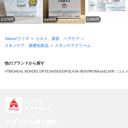
2,170
円
3,248
円
2,990
円
Yahoo!フリマ
コスメ、美容、ヘアケア
スキンケア、基礎化粧品
スキンケアクリーム
他のブランドから探す
VT
BIOHEAL BOH
DECORTE
SHISEIDO
POLA
SK-II
ENVIRON
Kao
ELIXIR（コス