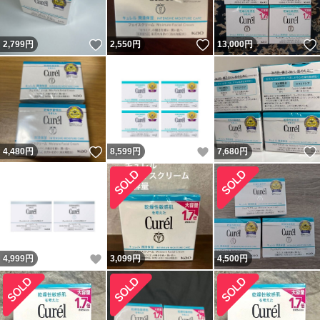
いいね！
いいね！
2,799
円
2,550
円
13,000
円
いいね！
いいね！
4,480
円
8,599
円
7,680
円
いいね！
4,999
円
3,099
円
4,500
円