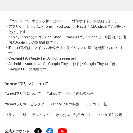
・「App Store」ボタンを押すとiTunes （外部サイト）が起動します。
・アプリケーションはiPhone、iPod touch、iPadまたはAndroidでご利用い
ただけます。
・Apple、Appleのロゴ、App Store、iPodのロゴ、iTunesは、米国および他
国のApple Inc.の登録商標です。
・iPhone商標は、アイホン株式会社のライセンスに基づき使用されていま
す。
・Copyright (C) Apple Inc. All rights reserved.
・Android、Androidロゴ、Google Play 、および Google Play ロゴは、
Google LLC の商標です。
Yahoo!フリマについて
Yahoo!フリマについて
Yahoo!フリマからのお知らせ
Yahoo!フリマトピックス
Yahoo!フリマ特集
カテゴリ一覧
ブランド一覧
ランキング
かんたんご利用ガイド
メール通知設定
公式アカウント