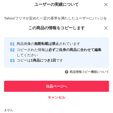
ユーザーの実績について
価格の相談
商品への質問
商品への質問からの値下げ交渉、不適切なカテゴリ変更依頼は禁止です
Yahoo!フリマが定めた一定の基準を満たしたユーザーにバッジを
付与しています
この商品をみている人にオススメ
この商品の情報をコピーします
安心取引出品者
最大10%対象
最大10%対象
Yahoo!フリマの基準をクリアした安
安心取引出品者
商品画像の
無断転載は禁止
されています
心・安全なユーザーです
コピーされた情報は
必ずご自身の商品に合わせて編集
取引実績
してください
コピーは
1商品につき1回
です
このユーザーはYahoo!フリマの取
取引実績◯+
いいね！
いいね！
2,350
円
2,600
円
2,800
円
引を完了させた実績があります
商品情報コピー機能について
このユーザーは他フリマサービス
他フリマ実績◯+
出品ページへ
での取引実績があります
キャンセル
スピード&安心発送
いいね！
いいね！
2,600
※このバッジは実績に基づく表示であり、発送を保証しているものではあり
円
2,800
円
4,000
円
ません