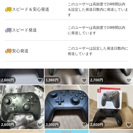
このユーザーは高頻度で24時間以内
スピード＆安心発送
＆設定した発送日数内に発送していま
す
このユーザーは高頻度で24時間以内
スピード発送
に発送しています
いいね！
いいね！
2,500
円
2,600
円
3,000
円
このユーザーは設定した発送日数内に
安心発送
発送しています
いいね！
いいね！
2,600
円
1,980
円
2,700
円
いいね！
いいね！
2,600
円
3,000
円
2,800
円