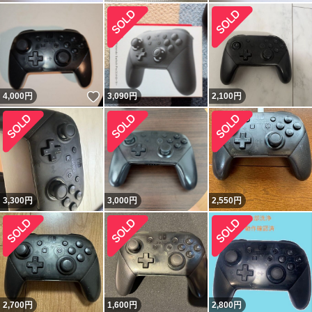
いいね！
4,000
円
3,090
円
2,100
円
3,300
円
3,000
円
2,550
円
2,700
円
1,600
円
2,800
円