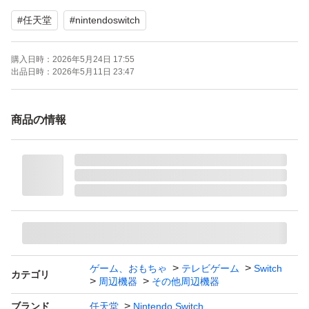
【その他】
#
任天堂
#
nintendoswitch
・傷や汚れについて、気づく限り写真に搭載しています
が、携帯のカメラでは細かい傷全てが写るわけではなく、
購入日時：
2026年5月24日 17:55
限度がある為、気になる方はご購入ご遠慮願います。
出品日時：
2026年5月11日 23:47
・アルコールにて除菌を行い、傷対策を施して発送しま
商品の情報
す。
・トラブル防止の為、商品発送後のキャンセルは対応しま
せん。(過去商品が返却されないことがありましたので、)
・セット購入で値引き可能ですので、希望の方はコメント
にてご連絡お願いします。
ゲーム、おもちゃ
テレビゲーム
Switch
カテゴリ
周辺機器
その他周辺機器
ブランド
任天堂
Nintendo Switch