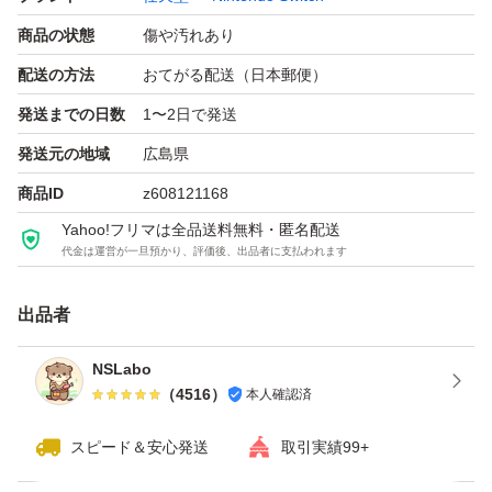
中古品ですので、ご理解の上ご購入よろしくお願いしま
商品の状態
傷や汚れあり
す。
配送の方法
おてがる配送（日本郵便）
#nintendo
発送までの日数
1〜2日で発送
#switch
発送元の地域
広島県
#任天堂
商品ID
z608121168
#ニンテンドー
Yahoo!フリマは全品送料無料・匿名配送
#プロコン
代金は運営が一旦預かり、評価後、出品者に支払われます
#プロコントローラー
出品者
Nintendo Switch Proコントローラー HAC-A-FSSKA
ブランド：任天堂 Nintendo Switch
NSLabo
パッケージ種類：通常版
（
4516
）
本人確認済
色：ブラック系
スピード＆安心発送
取引実績99+