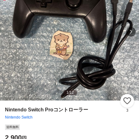
1
/
12
い
Nintendo Switch Proコントローラー
3
Nintendo Switch
送料無料
2,900
円