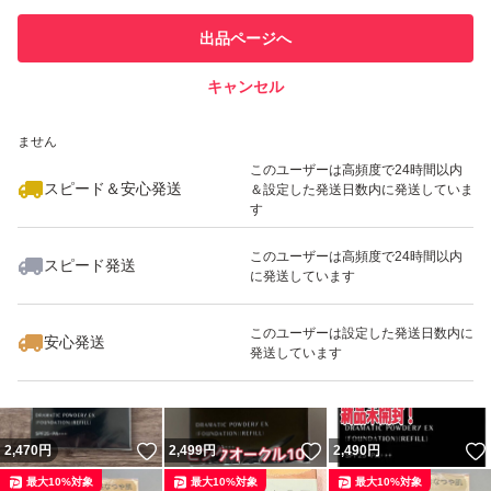
このユーザーは他フリマサービス
んで「ゆうパケットポスト」で発送します。よろしくお願
他フリマ実績◯+
出品ページへ
での取引実績があります
いします。
キャンセル
スピード&安心発送
いいね！
いいね！
2,490
※このバッジは実績に基づく表示であり、発送を保証しているものではあり
円
2,444
円
2,499
円
ません
最大10%対象
このユーザーは高頻度で24時間以内
スピード＆安心発送
＆設定した発送日数内に発送していま
す
このユーザーは高頻度で24時間以内
スピード発送
に発送しています
いいね！
いいね！
2,499
円
2,469
円
2,469
円
最大10%対象
最大10%対象
最大10%対象
このユーザーは設定した発送日数内に
安心発送
発送しています
いいね！
いいね！
2,470
円
2,499
円
2,490
円
最大10%対象
最大10%対象
最大10%対象