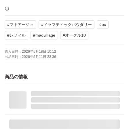
●どこからみても美肌「360°美肌パウダー」
●テカリに見せない「つや仕込みパウダー」
#
マキアージュ
#
ドラマティックパウダリー
#
ex
●ふんわりと肌にとけこむ「ムースプレス製法」
●約１３時間の化粧もち
#
レフィル
#
maquillage
#
オークル10
●保湿成分スーパーヒアルロン酸配合
購入日時：
2026年5月18日 10:12
●肌荒れを防ぐスキンケアパウダー配合
出品日時：
2026年5月11日 23:36
●詰め替え用本体、スポンジ付属
●紫外線防御力
商品の情報
「 SPF２５ PA＋＋＋ 」
（UV-B値） （UV-A値）
（肌表面） （肌の奥深く）
めあす↓
「SPF10〜20 PA＋＋」
散歩、近所への買い物