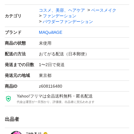
「SPF30 PA＋＋＋」
コスメ、美容、ヘアケア
ベースメイク
カテゴリ
ファンデーション
軽い運動
パウダーファンデーション
「SPF50以上 PA＋＋＋＋」
ブランド
MAQuillAGE
炎天下のガチ運動
商品の状態
未使用
配送の方法
おてがる配送（日本郵便）
+* ゜全８色 まとめ*+:。.。.。:+* ゜
発送までの日数
1〜2日で発送
■赤みより（ブルベ）
↑ピンクオークル１０
発送元の地域
東京都
↑
商品ID
z608116480
↑ベビーピンクオークル００
Yahoo!フリマは全品送料無料・匿名配送
代金は運営が一旦預かり、評価後、出品者に支払われます
■中間色 オークル００〜３０
↓
出品者
↓
↓ベージュオークル１０〜２０