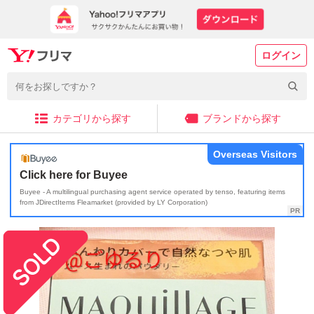
ログイン
カテゴリから探す
ブランドから探す
Overseas Visitors
Click here for Buyee
Buyee - A multilingual purchasing agent service operated by tenso, featuring items
from JDirectItems Fleamarket (provided by LY Corporation)