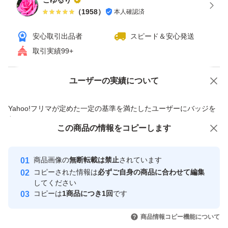
ごゆるり
（
1958
）
本人確認済
■黄色より（イエベ）
安心取引出品者
スピード＆安心発送
＊数値は明度
取引実績99+
明るい（マットな仕上がり）
００
ユーザーの実績について
価格の相談
商品への質問
１０
商品への質問からの値下げ交渉、不適切なカテゴリ変更依頼は禁止です
Yahoo!フリマが定めた一定の基準を満たしたユーザーにバッジを
２０
付与しています
３０
この商品をみている人にオススメ
この商品の情報をコピーします
安心取引出品者
暗め（ツヤ感強）
最大10%対象
最大10%対象
最大10%対象
Yahoo!フリマの基準をクリアした安
安心取引出品者
商品画像の
無断転載は禁止
されています
心・安全なユーザーです
コピーされた情報は
必ずご自身の商品に合わせて編集
ずっと同じではなく季節ごとに使い分けると良いみたいで
取引実績
してください
す
コピーは
1商品につき1回
です
このユーザーはYahoo!フリマの取
取引実績◯+
いいね！
いいね！
2,444
円
2,489
円
2,444
円
引を完了させた実績があります
商品情報コピー機能について
最大10%対象
最大10%対象
防水ビニール、２重プチプチシート、紙の封筒に優しく包