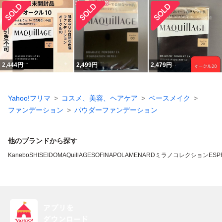
2,444
円
2,499
円
2,479
円
Yahoo!フリマ
コスメ、美容、ヘアケア
ベースメイク
ファンデーション
パウダーファンデーション
他のブランドから探す
Kanebo
SHISEIDO
MAQuillAGE
SOFINA
POLA
MENARD
ミラノコレクション
ESP