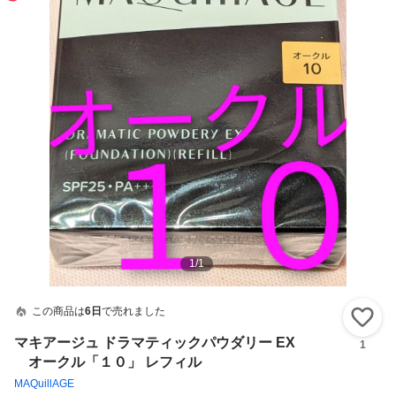
1
/
1
この商品は
6日
で売れました
い
マキアージュ ドラマティックパウダリー EX
1
オークル「１０」 レフィル
MAQuillAGE