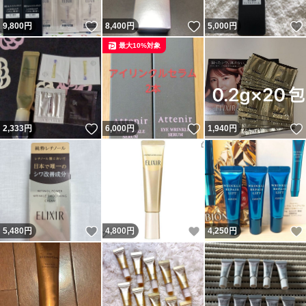
いいね！
いいね！
9,800
円
8,400
円
5,000
円
最大10%対象
いいね！
いいね！
2,333
円
6,000
円
1,940
円
いいね！
いいね！
5,480
円
4,800
円
4,250
円