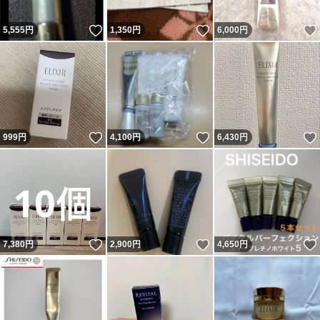
いいね！
いいね！
5,555
円
1,350
円
6,000
円
いいね！
いいね！
999
円
4,100
円
6,430
円
いいね！
いいね！
7,380
円
2,900
円
4,650
円