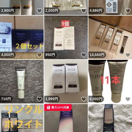
いいね！
いいね！
2,900
円
2,000
円
4,980
円
いいね！
いいね！
4,000
円
950
円
14,444
円
いいね！
いいね！
710
円
1,999
円
8,000
円
最大10%対象