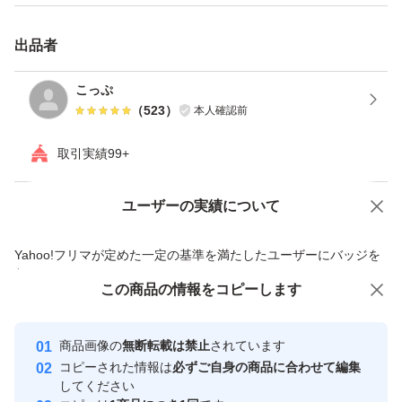
出品者
こっぷ
（
523
）
本人確認前
取引実績99+
ユーザーの実績について
価格の相談
商品への質問
商品への質問からの値下げ交渉、不適切なカテゴリ変更依頼は禁止です
Yahoo!フリマが定めた一定の基準を満たしたユーザーにバッジを
付与しています
この商品をみている人にオススメ
この商品の情報をコピーします
安心取引出品者
Yahoo!フリマの基準をクリアした安
安心取引出品者
商品画像の
無断転載は禁止
されています
心・安全なユーザーです
コピーされた情報は
必ずご自身の商品に合わせて編集
取引実績
してください