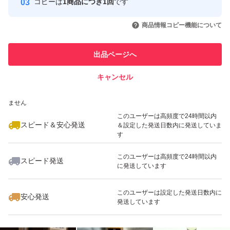
コピーは
1商品につき1回
です
このユーザーはYahoo!フリマの取
取引実績◯+
いいね！
いいね！
4,550
円
5,099
円
10,900
円
引を完了させた実績があります
商品情報コピー機能について
このユーザーは他フリマサービス
他フリマ実績◯+
出品ページへ
での取引実績があります
キャンセル
スピード&安心発送
いいね！
いいね！
5,300
※このバッジは実績に基づく表示であり、発送を保証しているものではあり
円
8,000
円
4,500
円
ません
最大10%対象
このユーザーは高頻度で24時間以内
スピード＆安心発送
＆設定した発送日数内に発送していま
す
このユーザーは高頻度で24時間以内
スピード発送
に発送しています
いいね！
いいね！
12,000
円
3,300
円
2,000
円
このユーザーは設定した発送日数内に
安心発送
発送しています