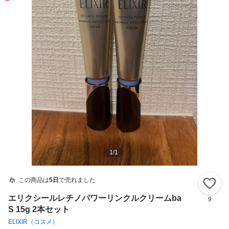
1
/
1
この商品は
5日
で売れました
い
エリクシールレチノパワーリンクルクリームba
9
S 15g 2本セット
ELIXIR（コスメ）