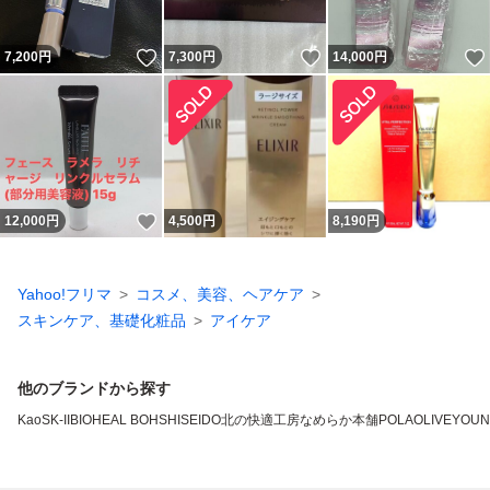
いいね！
いいね！
7,200
円
7,300
円
14,000
円
いいね！
12,000
円
4,500
円
8,190
円
Yahoo!フリマ
コスメ、美容、ヘアケア
スキンケア、基礎化粧品
アイケア
他のブランドから探す
Kao
SK-II
BIOHEAL BOH
SHISEIDO
北の快適工房
なめらか本舗
POLA
OLIVEYOU