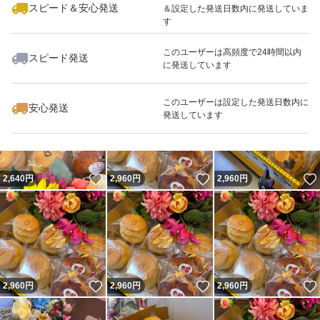
スピード＆安心発送
＆設定した発送日数内に発送していま
す
このユーザーは高頻度で24時間以内
スピード発送
に発送しています
いいね！
いいね！
2,960
円
2,960
円
2,960
円
このユーザーは設定した発送日数内に
安心発送
発送しています
いいね！
いいね！
2,640
円
2,960
円
2,960
円
いいね！
いいね！
2,960
円
2,960
円
2,960
円