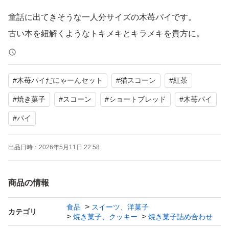
童話に出てきそうな一人分サイズの木苺パイです。
古い本を紐解くようなトキメキとキラメキを貴方に。
今年は4種類の果実で軽やかさアップ！
#
木苺パイだにゃーんセット
#
猫スコーン
#
紅茶
童話の食べ物 木苺パイ×２個
バター香る人気者 にゃんこショートブレッド×2個
#
焼き菓子
#
スコーン
#
ショートブレッド
#
木苺パイ
猫の散歩道オリジナル 猫スコーン×4個
#
パイ
の、セットだにゃ。
出品日時：
2026年5月11日 22:58
お母さんが子供にたべさせてあげたくなるような、安心安
全な材料で一つ一つ丁寧に手作りしています。
商品の情報
食品
スイーツ、洋菓子
カテゴリ
＊ベーキングパウダーはアルミフリーのものを使用してい
焼き菓子、クッキー
焼き菓子詰め合わせ