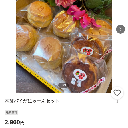
1
/
9
い
木苺パイだにゃーんセット
1
送料無料
2,960
円