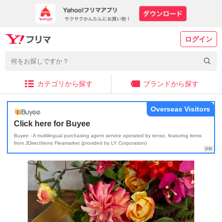
ログイン
カテゴリから探す
ブランドから探す
Overseas Visitors
Click here for Buyee
Buyee - A multilingual purchasing agent service operated by tenso, featuring items
from JDirectItems Fleamarket (provided by LY Corporation)