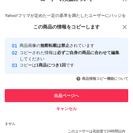
価格の相談
商品への質問
商品への質問からの値下げ交渉、不適切なカテゴリ変更依頼は禁止です
Yahoo!フリマが定めた一定の基準を満たしたユーザーにバッジを
付与しています
この商品をみている人にオススメ
この商品の情報をコピーします
安心取引出品者
最大10%対象
Yahoo!フリマの基準をクリアした安
安心取引出品者
商品画像の
無断転載は禁止
されています
心・安全なユーザーです
コピーされた情報は
必ずご自身の商品に合わせて編集
取引実績
してください
コピーは
1商品につき1回
です
このユーザーはYahoo!フリマの取
取引実績◯+
いいね！
いいね！
2,960
円
2,400
円
2,960
円
引を完了させた実績があります
商品情報コピー機能について
このユーザーは他フリマサービス
他フリマ実績◯+
出品ページへ
での取引実績があります
キャンセル
スピード&安心発送
いいね！
いいね！
2,760
※このバッジは実績に基づく表示であり、発送を保証しているものではあり
円
2,400
円
2,960
円
ません
このユーザーは高頻度で24時間以内