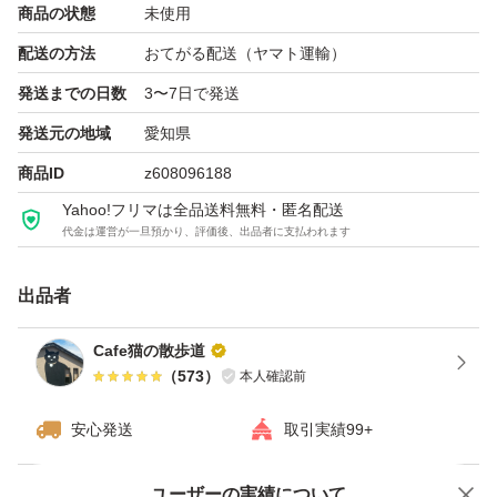
ます。
商品の状態
未使用
＊商品は賞味期限まで一週間以上あるものをお届けしま
配送の方法
おてがる配送（ヤマト運輸）
す。
発送までの日数
3〜7日で発送
＊購入後の変更は対応しかねます。
発送元の地域
愛知県
商品ID
z608096188
パッケージ個包装
Yahoo!フリマは全品送料無料・匿名配送
代金は運営が一旦預かり、評価後、出品者に支払われます
種類スコーン
出品者
Cafe猫の散歩道
（
573
）
本人確認前
安心発送
取引実績99+
ユーザーの実績について