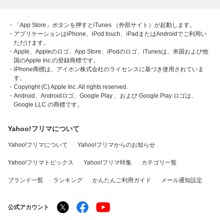
・「App Store」ボタンを押すとiTunes （外部サイト）が起動します。
・アプリケーションはiPhone、iPod touch、iPadまたはAndroidでご利用い
ただけます。
・Apple、Appleのロゴ、App Store、iPodのロゴ、iTunesは、米国および他
国のApple Inc.の登録商標です。
・iPhone商標は、アイホン株式会社のライセンスに基づき使用されていま
す。
・Copyright (C) Apple Inc. All rights reserved.
・Android、Androidロゴ、Google Play 、および Google Play ロゴは、
Google LLC の商標です。
Yahoo!フリマについて
Yahoo!フリマについて
Yahoo!フリマからのお知らせ
Yahoo!フリマトピックス
Yahoo!フリマ特集
カテゴリ一覧
ブランド一覧
ランキング
かんたんご利用ガイド
メール通知設定
公式アカウント